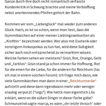
Ganze durch ihre doch recht romantisch verfasste
Kundenkritik in Schwung brachte und meine Verblüffung
nebst anerkennendes Pfeifen gehört der Bahn.
Kommen wir vom „Liebesglück“ mal wieder zum anderen
Glück. Hach, es ist so schön, wenn man liest, dass die
Gummibärchen auf einer meiner Lieblingswebseiten als
„Krafttier“
bezeichnet werden. Wer also mit Esoterik oder
sonstigem Hokuspokus zu tun hat, wird diese Süßigkeit
sicher auch noch entsprechend zu vermarkten wissen.
Welche Farben sehen wir meistens? Grün, Rot, Orange, Gelb
und „farblos“. Grün stand ja schon immer für Hoffnung, Rot
für die einen für die Liebe, für die anderen für Reichtum (las
ich mal in einem solchen Forum). Ich frage mich dann, wie
viele Gummibärchen man dann in einer
„Reichtumsecke“
aufstellt und diese dann irgendwann mehr oder weniger
staubig verputzt (*ürgs*). Wie hätte man eigentlich Lila
erklärt, wenn es die süßen Dinger in dieser Farbe gäbe?
Schmunzelnd sagte man ja, es wäre
„der letzte Versuch“
oder