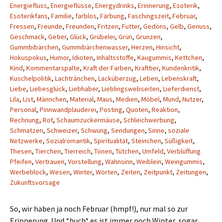
Energiefluss
,
Energieflüsse
,
Energydrinks
,
Erinnerung
,
Esoterik
,
Esoterikfans
,
Familie
,
farblos
,
Färbung
,
Faschingszeit
,
Februar
,
Fressen
,
Freunde
,
Freunden
,
Fritzen
,
Futter
,
Gedöns
,
Gelb
,
Genuss
,
Geschmack
,
Getier
,
Glück
,
Grübelei
,
Grün
,
Grunzen
,
Gummbibärchen
,
Gummibärchenwasser
,
Herzen
,
Hinsicht
,
Hokuspokus
,
Humor
,
Idioten
,
Inhaltsstoffe
,
Kaugummis
,
Kettchen
,
Kind
,
Kommentarspalte
,
Kraft der Farben
,
Krafttier
,
Kundenkritik
,
Kuschelpolitik
,
Lachtränchen
,
Lacküberzug
,
Leben
,
Lebenskraft
,
Liebe
,
Liebesglück
,
Liebhaber
,
Lieblingswebseiten
,
Lieferdienst
,
Lila
,
List
,
Männchen
,
Material
,
Maus
,
Medien
,
Möbel
,
Mund
,
Nutzer
,
Personal
,
Pinnwandplauderei
,
Posting
,
Quoten
,
Reaktion
,
Rechnung
,
Rot
,
Schaumzuckermäuse
,
Schleichwerbung
,
Schmatzen
,
Schweizer
,
Schwung
,
Sendungen
,
Sinne
,
soziale
Netzwerke
,
Sozialromantik
,
Spiritualität
,
Steinchen
,
Süßigkeit
,
Thesen
,
Tierchen
,
Tierreich
,
Tönen
,
Tütchen
,
Umfeld
,
Verblüffung
Pfeifen
,
Vertrauen
,
Vorstellung
,
Wahnsinn
,
Weiblein
,
Weingummis
,
Werbeblock
,
Wesen
,
Winter
,
Worten
,
Zeiten
,
Zeitpunkt
,
Zeitungen
,
Zukunftsvorsage
So, wir haben ja noch Februar (hmpf!), nur mal so zur
Erinnerung. Und *huch* es ist immer noch Winter, sogar