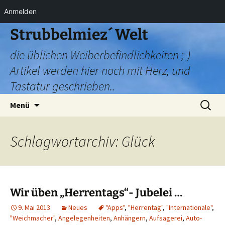
Anmelden
Zum
Strubbelmiez´ Welt
Inhalt
die üblichen Weiberbefindlichkeiten ;-)
springen
Artikel werden hier noch mit Herz, und
Tastatur geschrieben..
Suchen
Menü
nach:
Schlagwortarchiv: Glück
Wir üben „Herrentags“- Jubelei …
9. Mai 2013
Neues
"Apps"
,
"Herrentag"
,
"Internationale"
,
"Weichmacher"
,
Angelegenheiten
,
Anhängern
,
Aufsagerei
,
Auto-