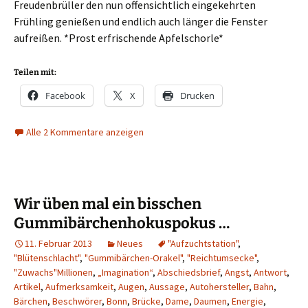
Freudenbrüller den nun offensichtlich eingekehrten
Frühling genießen und endlich auch länger die Fenster
aufreißen. *Prost erfrischende Apfelschorle*
Teilen mit:
Facebook
X
Drucken
Alle 2 Kommentare anzeigen
Wir üben mal ein bisschen
Gummibärchenhokuspokus …
11. Februar 2013
Neues
"Aufzuchtstation"
,
"Blütenschlacht"
,
"Gummibärchen-Orakel"
,
"Reichtumsecke"
,
"Zuwachs"Millionen
,
„Imagination“
,
Abschiedsbrief
,
Angst
,
Antwort
,
Artikel
,
Aufmerksamkeit
,
Augen
,
Aussage
,
Autohersteller
,
Bahn
,
Bärchen
,
Beschwörer
,
Bonn
,
Brücke
,
Dame
,
Daumen
,
Energie
,