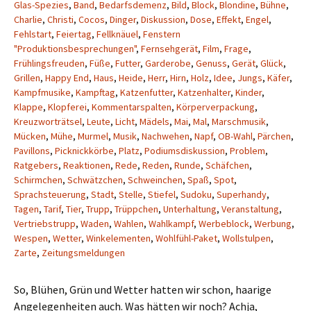
Glas-Spezies
,
Band
,
Bedarfsdemenz
,
Bild
,
Block
,
Blondine
,
Bühne
,
Charlie
,
Christi
,
Cocos
,
Dinger
,
Diskussion
,
Dose
,
Effekt
,
Engel
,
Fehlstart
,
Feiertag
,
Fellknäuel
,
Fenstern
"Produktionsbesprechungen"
,
Fernsehgerät
,
Film
,
Frage
,
Frühlingsfreuden
,
Füße
,
Futter
,
Garderobe
,
Genuss
,
Gerät
,
Glück
,
Grillen
,
Happy End
,
Haus
,
Heide
,
Herr
,
Hirn
,
Holz
,
Idee
,
Jungs
,
Käfer
,
Kampfmusike
,
Kampftag
,
Katzenfutter
,
Katzenhalter
,
Kinder
,
Klappe
,
Klopferei
,
Kommentarspalten
,
Körperverpackung
,
Kreuzworträtsel
,
Leute
,
Licht
,
Mädels
,
Mai
,
Mal
,
Marschmusik
,
Mücken
,
Mühe
,
Murmel
,
Musik
,
Nachwehen
,
Napf
,
OB-Wahl
,
Pärchen
,
Pavillons
,
Picknickkörbe
,
Platz
,
Podiumsdiskussion
,
Problem
,
Ratgebers
,
Reaktionen
,
Rede
,
Reden
,
Runde
,
Schäfchen
,
Schirmchen
,
Schwätzchen
,
Schweinchen
,
Spaß
,
Spot
,
Sprachsteuerung
,
Stadt
,
Stelle
,
Stiefel
,
Sudoku
,
Superhandy
,
Tagen
,
Tarif
,
Tier
,
Trupp
,
Trüppchen
,
Unterhaltung
,
Veranstaltung
,
Vertriebstrupp
,
Waden
,
Wahlen
,
Wahlkampf
,
Werbeblock
,
Werbung
,
Wespen
,
Wetter
,
Winkelementen
,
Wohlfühl-Paket
,
Wollstulpen
,
Zarte
,
Zeitungsmeldungen
So, Blühen, Grün und Wetter hatten wir schon, haarige
Angelegenheiten auch. Was hätten wir noch? Achja,