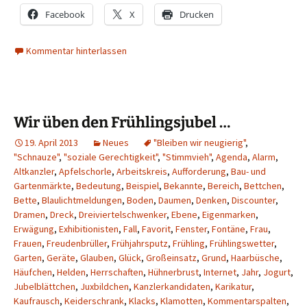
Facebook
X
Drucken
Kommentar hinterlassen
Wir üben den Frühlingsjubel …
19. April 2013
Neues
"Bleiben wir neugierig"
,
"Schnauze"
,
"soziale Gerechtigkeit"
,
"Stimmvieh"
,
Agenda
,
Alarm
,
Altkanzler
,
Apfelschorle
,
Arbeitskreis
,
Aufforderung
,
Bau- und
Gartenmärkte
,
Bedeutung
,
Beispiel
,
Bekannte
,
Bereich
,
Bettchen
,
Bette
,
Blaulichtmeldungen
,
Boden
,
Daumen
,
Denken
,
Discounter
,
Dramen
,
Dreck
,
Dreiviertelschwenker
,
Ebene
,
Eigenmarken
,
Erwägung
,
Exhibitionisten
,
Fall
,
Favorit
,
Fenster
,
Fontäne
,
Frau
,
Frauen
,
Freudenbrüller
,
Frühjahrsputz
,
Frühling
,
Frühlingswetter
,
Garten
,
Geräte
,
Glauben
,
Glück
,
Großeinsatz
,
Grund
,
Haarbüsche
,
Häufchen
,
Helden
,
Herrschaften
,
Hühnerbrust
,
Internet
,
Jahr
,
Jogurt
,
Jubelblättchen
,
Juxbildchen
,
Kanzlerkandidaten
,
Karikatur
,
Kaufrausch
,
Keiderschrank
,
Klacks
,
Klamotten
,
Kommentarspalten
,