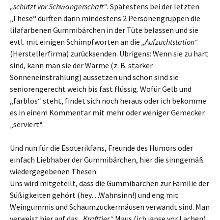
„schützt vor Schwangerschaft“
. Spätestens bei der letzten
„These“ dürften dann mindestens 2 Personengruppen die
lilafarbenen Gummibärchen in der Tüte belassen und sie
evtl. mit einigen Schimpfworten an die
„Aufzuchtstation“
(Herstellerfirma) zurücksenden. Übrigens: Wenn sie zu hart
sind, kann man sie der Wärme (z. B. starker
Sonneneinstrahlung) aussetzen und schon sind sie
seniorengerecht weich bis fast flüssig. Wofür Gelb und
„farblos“ steht, findet sich noch heraus oder ich bekomme
es in einem Kommentar mit mehr oder weniger Gemecker
„serviert“.
Und nun für die Esoterikfans, Freunde des Humors oder
einfach Liebhaber der Gummibärchen, hier die sinngemäß
wiedergegebenen Thesen:
Uns wird mitgeteilt, dass die Gummibärchen zur Familie der
Süßigkeiten gehört (hey…Wahnsinn!) und eng mit
Weingummis und Schaumzuckermäusen verwandt sind. Man
verweist hier auf das
„Krafttier“
Maus (ich japse vor Lachen).