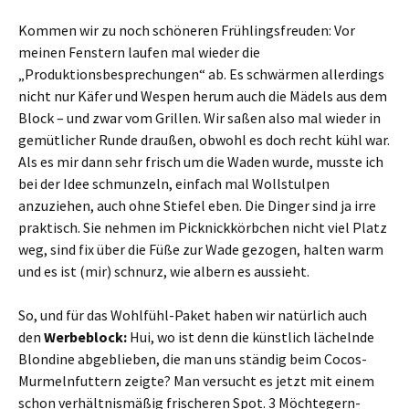
Kommen wir zu noch schöneren Frühlingsfreuden: Vor
meinen Fenstern laufen mal wieder die
„Produktionsbesprechungen“ ab. Es schwärmen allerdings
nicht nur Käfer und Wespen herum auch die Mädels aus dem
Block – und zwar vom Grillen. Wir saßen also mal wieder in
gemütlicher Runde draußen, obwohl es doch recht kühl war.
Als es mir dann sehr frisch um die Waden wurde, musste ich
bei der Idee schmunzeln, einfach mal Wollstulpen
anzuziehen, auch ohne Stiefel eben. Die Dinger sind ja irre
praktisch. Sie nehmen im Picknickkörbchen nicht viel Platz
weg, sind fix über die Füße zur Wade gezogen, halten warm
und es ist (mir) schnurz, wie albern es aussieht.
So, und für das Wohlfühl-Paket haben wir natürlich auch
den
Werbeblock:
Hui, wo ist denn die künstlich lächelnde
Blondine abgeblieben, die man uns ständig beim Cocos-
Murmelnfuttern zeigte? Man versucht es jetzt mit einem
schon verhältnismäßig frischeren Spot. 3 Möchtegern-