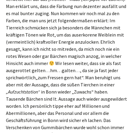
Man erklärt uns, dass die Färbung nun dezenter ausfällt und
es mal bunter zuging. Nun kommen wir noch mal zu den
Farben, die man uns jetzt folgendermaßen erklärt: Im
Tierreich schmücken sich ja besonders die Männchen mit
kräftigen Tönen wie Rot, um das auserkorene Weiblein mit
(vermeintlich) kraftvoller Energie anzulocken. Ehrlich
gesagt, kann ich nicht so mitreden, da mich noch nie ein
rotes Wesen oder gar Bärchen magisch anzog, in welcher
Hinsicht auch immer
Wir lesen weiter, dass sie als fast
ausgerottet gelten…hm…galten…, da sie ja fast jeder
sprichwörtlich„zum Fressen gern hat“. Man beruhigt uns
aber mit der Aussage, dass die süßen Tierchen in einer
„Aufzuchtstation“
in Bonn wieder „Zuwachs“ haben.
Tausende Bärchen sind lt. Aussage auch wieder ausgewildert
worden. Ich persönlich tippe eher auf Millionen und
Abermillionen, aber das Personal und vor allem die
Geschäftsführung in Bonn wird sicher eh lachen. Das
Verschenken von Gummibärchen wurde wohl schon immer