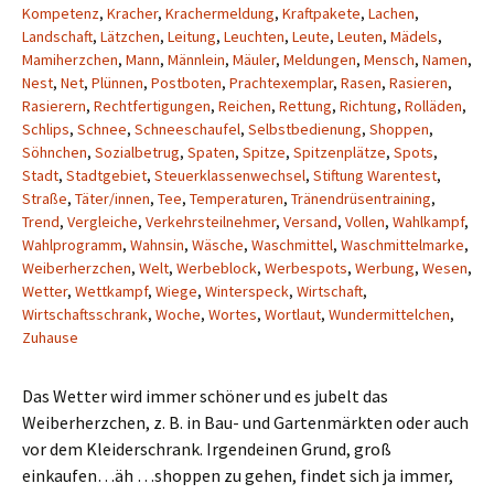
Kompetenz
,
Kracher
,
Krachermeldung
,
Kraftpakete
,
Lachen
,
Landschaft
,
Lätzchen
,
Leitung
,
Leuchten
,
Leute
,
Leuten
,
Mädels
,
Mamiherzchen
,
Mann
,
Männlein
,
Mäuler
,
Meldungen
,
Mensch
,
Namen
,
Nest
,
Net
,
Plünnen
,
Postboten
,
Prachtexemplar
,
Rasen
,
Rasieren
,
Rasierern
,
Rechtfertigungen
,
Reichen
,
Rettung
,
Richtung
,
Rolläden
,
Schlips
,
Schnee
,
Schneeschaufel
,
Selbstbedienung
,
Shoppen
,
Söhnchen
,
Sozialbetrug
,
Spaten
,
Spitze
,
Spitzenplätze
,
Spots
,
Stadt
,
Stadtgebiet
,
Steuerklassenwechsel
,
Stiftung Warentest
,
Straße
,
Täter/innen
,
Tee
,
Temperaturen
,
Tränendrüsentraining
,
Trend
,
Vergleiche
,
Verkehrsteilnehmer
,
Versand
,
Vollen
,
Wahlkampf
,
Wahlprogramm
,
Wahnsin
,
Wäsche
,
Waschmittel
,
Waschmittelmarke
,
Weiberherzchen
,
Welt
,
Werbeblock
,
Werbespots
,
Werbung
,
Wesen
,
Wetter
,
Wettkampf
,
Wiege
,
Winterspeck
,
Wirtschaft
,
Wirtschaftsschrank
,
Woche
,
Wortes
,
Wortlaut
,
Wundermittelchen
,
Zuhause
Das Wetter wird immer schöner und es jubelt das
Weiberherzchen, z. B. in Bau- und Gartenmärkten oder auch
vor dem Kleiderschrank. Irgendeinen Grund, groß
einkaufen…äh …shoppen zu gehen, findet sich ja immer,