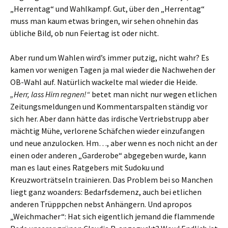
„Herrentag“ und Wahlkampf. Gut, über den „Herrentag“
muss man kaum etwas bringen, wir sehen ohnehin das
übliche Bild, ob nun Feiertag ist oder nicht.
Aber rund um Wahlen wird’s immer putzig, nicht wahr? Es
kamen vor wenigen Tagen ja mal wieder die Nachwehen der
OB-Wahl auf. Natürlich wackelte mal wieder die Heide.
„Herr, lass Hirn regnen!“
betet man nicht nur wegen etlichen
Zeitungsmeldungen und Kommentarspalten ständig vor
sich her. Aber dann hätte das irdische Vertriebstrupp aber
mächtig Mühe, verlorene Schäfchen wieder einzufangen
und neue anzulocken. Hm…, aber wenn es noch nicht an der
einen oder anderen „Garderobe“ abgegeben wurde, kann
man es laut eines Ratgebers mit Sudoku und
Kreuzworträtseln trainieren. Das Problem bei so Manchen
liegt ganz woanders: Bedarfsdemenz, auch bei etlichen
anderen Trüpppchen nebst Anhängern. Und apropos
„Weichmacher“: Hat sich eigentlich jemand die flammende