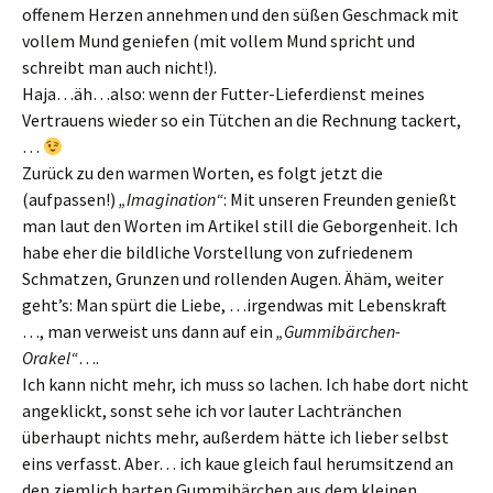
offenem Herzen annehmen und den süßen Geschmack mit
vollem Mund geniefen (mit vollem Mund spricht und
schreibt man auch nicht!).
Haja…äh…also: wenn der Futter-Lieferdienst meines
Vertrauens wieder so ein Tütchen an die Rechnung tackert,
…
Zurück zu den warmen Worten, es folgt jetzt die
(aufpassen!)
„Imagination“
: Mit unseren Freunden genießt
man laut den Worten im Artikel still die Geborgenheit. Ich
habe eher die bildliche Vorstellung von zufriedenem
Schmatzen, Grunzen und rollenden Augen. Ähäm, weiter
geht’s: Man spürt die Liebe, …irgendwas mit Lebenskraft
…, man verweist uns dann auf ein
„Gummibärchen-
Orakel“
….
Ich kann nicht mehr, ich muss so lachen. Ich habe dort nicht
angeklickt, sonst sehe ich vor lauter Lachtränchen
überhaupt nichts mehr, außerdem hätte ich lieber selbst
eins verfasst. Aber… ich kaue gleich faul herumsitzend an
den ziemlich harten Gummibärchen aus dem kleinen