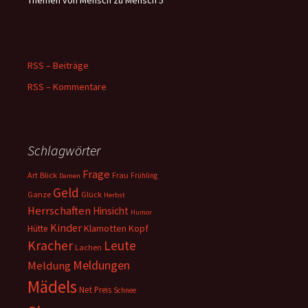
Themen von Mensch zu Mensch 5
RSS – Beiträge
RSS – Kommentare
Schlagwörter
Frage
Art
Blick
Frau
Frühling
Damen
Geld
Ganze
Glück
Herbst
Herrschaften
Hinsicht
Humor
Kinder
Klamotten
Kopf
Hütte
Kracher
Leute
Lachen
Meldungen
Meldung
Mädels
Net
Preis
Schnee