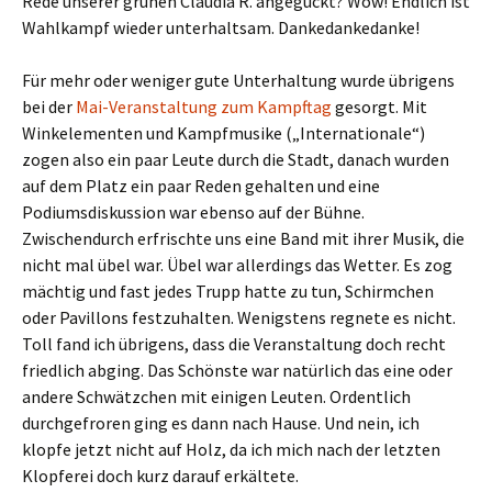
Rede unserer grünen Claudia R. angeguckt? Wow! Endlich ist
Wahlkampf wieder unterhaltsam. Dankedankedanke!
Für mehr oder weniger gute Unterhaltung wurde übrigens
bei der
Mai-Veranstaltung zum Kampftag
gesorgt. Mit
Winkelementen und Kampfmusike („Internationale“)
zogen also ein paar Leute durch die Stadt, danach wurden
auf dem Platz ein paar Reden gehalten und eine
Podiumsdiskussion war ebenso auf der Bühne.
Zwischendurch erfrischte uns eine Band mit ihrer Musik, die
nicht mal übel war. Übel war allerdings das Wetter. Es zog
mächtig und fast jedes Trupp hatte zu tun, Schirmchen
oder Pavillons festzuhalten. Wenigstens regnete es nicht.
Toll fand ich übrigens, dass die Veranstaltung doch recht
friedlich abging. Das Schönste war natürlich das eine oder
andere Schwätzchen mit einigen Leuten. Ordentlich
durchgefroren ging es dann nach Hause. Und nein, ich
klopfe jetzt nicht auf Holz, da ich mich nach der letzten
Klopferei doch kurz darauf erkältete.