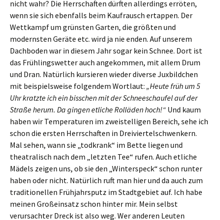
nicht wahr? Die Herrschaften dürften allerdings erröten,
wenn sie sich ebenfalls beim Kaufrausch ertappen. Der
Wettkampf um grünsten Garten, die größten und
modernsten Geräte etc. wird ja nie enden. Auf unserem
Dachboden war in diesem Jahr sogar kein Schnee. Dort ist
das Frühlingswetter auch angekommen, mit allem Drum
und Dran. Natürlich kursieren wieder diverse Juxbildchen
mit beispielsweise folgendem Wortlaut:
„Heute früh um 5
Uhr kratzte ich ein bisschen mit der Schneeschaufel auf der
Straße herum. Da gingen etliche Rolläden hoch!“
Und kaum
haben wir Temperaturen im zweistelligen Bereich, sehe ich
schon die ersten Herrschaften in Dreiviertelschwenkern.
Mal sehen, wann sie „todkrank“ im Bette liegen und
theatralisch nach dem „letzten Tee“ rufen. Auch etliche
Mädels zeigen uns, ob sie den „Winterspeck“ schon runter
haben oder nicht. Natürlich ruft man hier und da auch zum
traditionellen Frühjahrsputz im Stadtgebiet auf. Ich habe
meinen Großeinsatz schon hinter mir. Mein selbst
verursachter Dreck ist also weg. Wer anderen Leuten