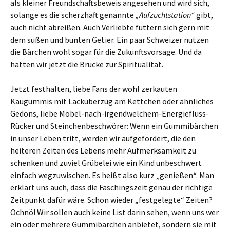
als kleiner Freundschaftsbeweis angesehen und wird sich,
solange es die scherzhaft genannte
„Aufzuchtstation“
gibt,
auch nicht abreißen. Auch Verliebte füttern sich gern mit
dem süßen und bunten Getier. Ein paar Schweizer nutzen
die Bärchen wohl sogar für die Zukunftsvorsage. Und da
hätten wir jetzt die Brücke zur Spiritualität.
Jetzt festhalten, liebe Fans der wohl zerkauten
Kaugummis mit Lacküberzug am Kettchen oder ähnliches
Gedöns, liebe Möbel-nach-irgendwelchem-Energiefluss-
Rücker und Steinchenbeschwörer: Wenn ein Gummibärchen
in unser Leben tritt, werden wir aufgefordert, die den
heiteren Zeiten des Lebens mehr Aufmerksamkeit zu
schenken und zuviel Grübelei wie ein Kind unbeschwert
einfach wegzuwischen. Es heißt also kurz „genießen“. Man
erklärt uns auch, dass die Faschingszeit genau der richtige
Zeitpunkt dafür wäre. Schon wieder „festgelegte“ Zeiten?
Ochnö! Wir sollen auch keine List darin sehen, wenn uns wer
ein oder mehrere Gummibärchen anbietet, sondern sie mit