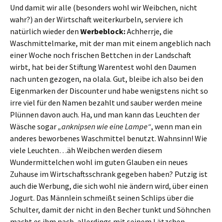
Und damit wir alle (besonders wohl wir Weibchen, nicht
wahr?) an der Wirtschaft weiterkurbeln, serviere ich
natürlich wieder den
Werbeblock:
Achherrje, die
Waschmittelmarke, mit der man mit einem angeblich nach
einer Woche noch frischen Bettchen in der Landschaft
wirbt, hat bei der Stiftung Warentest wohl den Daumen
nach unten gezogen, na olala. Gut, bleibe ich also bei den
Eigenmarken der Discounter und habe wenigstens nicht so
irre viel für den Namen bezahlt und sauber werden meine
Plünnen davon auch. Ha, und man kann das Leuchten der
Wäsche sogar
„anknipsen wie eine Lampe“
, wenn man ein
anderes beworbenes Waschmittel benutzt. Wahnsinn! Wie
viele Leuchten…äh Weibchen werden diesem
Wundermittelchen wohl im guten Glauben ein neues
Zuhause im Wirtschaftsschrank gegeben haben? Putzig ist
auch die Werbung, die sich wohl nie ändern wird, über einen
Jogurt. Das Männlein schmeißt seinen Schlips über die
Schulter, damit der nicht in den Becher tunkt und Söhnchen
macht es ihm nach, allerdings mit seinem Lätzchen.