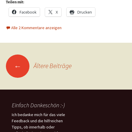
Teilen mit:
Facebook
X
Drucken
Alle 2 Kommentare anzeigen
Beitragsnavigation
←
Ältere Beiträge
Einfach Dankeschön :-)
Ich bedanke mich für das viele
Feedback und die hilfreichen
Tipps, ob innerhalb oder