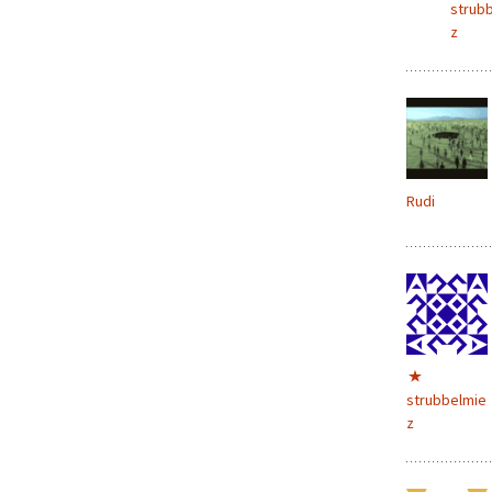
strub
Schlusswort:
z
und hier noch 
„Organisatoris
Rudi
strubbelmie
z