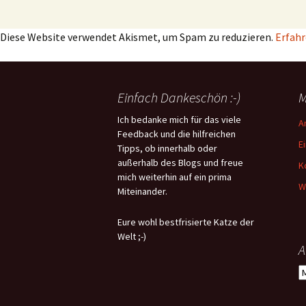
Diese Website verwendet Akismet, um Spam zu reduzieren.
Erfahr
Einfach Dankeschön :-)
M
Ich bedanke mich für das viele
A
Feedback und die hilfreichen
E
Tipps, ob innerhalb oder
außerhalb des Blogs und freue
K
mich weiterhin auf ein prima
W
Miteinander.
Eure wohl bestfrisierte Katze der
Welt ;-)
A
A