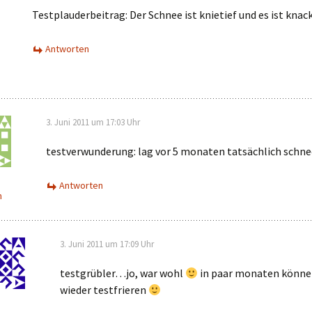
r?
Testplauderbeitrag: Der Schnee ist knietief und es ist knac
ymaterial
Antworten
irr und
me:
3. Juni 2011 um 17:03 Uhr
 immer
testverwunderung: lag vor 5 monaten tatsächlich schne
uss es nur
Antworten
n
die
…
rsten
3. Juni 2011 um 17:09 Uhr
tersport
testgrübler…jo, war wohl
in paar monaten könne
utz-
wieder testfrieren
n…