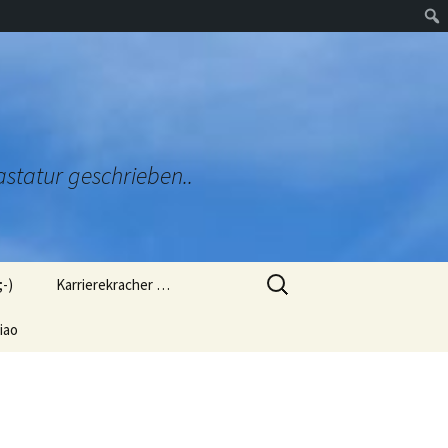
astatur geschrieben..
Suchen
;-)
Karrierekracher …
nach:
ug
iao
Ob mich das Arbeitsamt
genommen hätte?
ülung (L
Ob man mich so als OB
gewählt hätte?
rien“
 mir