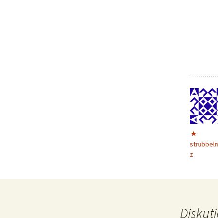
strubbel
z
Diskuti