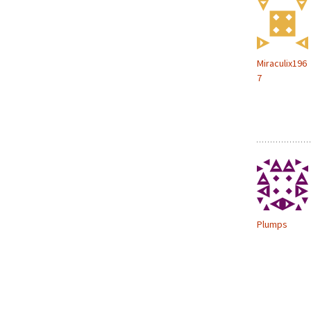
Miraculix196
7
Plumps