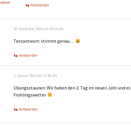
belmie
Antworten
mehr
ches“
30. Dezember 2010 um 00:53 Uhr
Testantwort: stimmt genau…
Antworten
2. Januar 2012 um 17:45 Uhr
Übungsstaunen: Wir haben den 2. Tag im neuen Jahr und es 
Frühlingswetter
Antworten