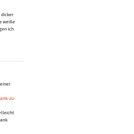
 dicker
ge weiße
gen ich
einer
bank-zu-
elleicht
Bank