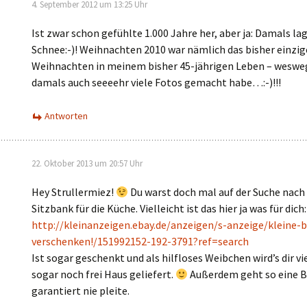
4. September 2012 um 13:25 Uhr
Ist zwar schon gefühlte 1.000 Jahre her, aber ja: Damals lag
Schnee:-)! Weihnachten 2010 war nämlich das bisher einzi
Weihnachten in meinem bisher 45-jährigen Leben – weswe
damals auch seeeehr viele Fotos gemacht habe…:-)!!!
Antworten
22. Oktober 2013 um 20:57 Uhr
Hey Strullermiez!
Du warst doch mal auf der Suche nach 
Sitzbank für die Küche. Vielleicht ist das hier ja was für dich:
http://kleinanzeigen.ebay.de/anzeigen/s-anzeige/kleine-
verschenken!/151992152-192-3791?ref=search
Ist sogar geschenkt und als hilfloses Weibchen wird’s dir vi
sogar noch frei Haus geliefert.
Außerdem geht so eine 
garantiert nie pleite.