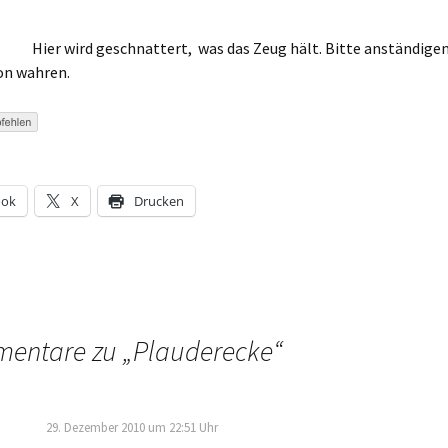
Brownies ja
abgewöhnt…
Wir üben
gemein:
Einkaufstempelwah
Hier wird geschnattert, was das Zeug hält. Bitte anständige
Pantene Pro 
n wahren.
und Schaumsp
eidung?
Wir üben „Frauen –
Weltwunder“
Swiffer Staub
hen?
Bodenwische
Wir üben wieder ein
„bisschen“
uck und
Werbewahnsinn… ;-
„Hugo light li
(klassische So
ook
X
Drucken
andszeug
„Hugo“ Sekt m
ln?
Rhabarber und
n?
entare zu „
Plauderecke
“
 und
eln?
29. Dezember 2010 um 22:51 Uhr
en und