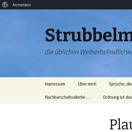
Über
Anmelden
Zum
WordPress
Inhalt
springen
Strubbelm
die üblichen Weiberbefindlichke
Impressum
Über mich
Sprüche, di
Nachbarschaftsallerlei …
Ordnung ist das
Nachbarschaftsparty
Aufräumen ist n
20.07.2012
schwer (ehrlich!
Pla
Sternschnuppen und
Nun die einzeln