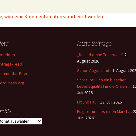
e, wie deine Kommentardaten verarbeitet werden.
eta
letzte Beiträge
nmelden
„Du und deine Technik…!“
2.
August 2026
intrags-Feed
Schon August – uff!
1. August 20
ommentar-Feed
Schraubt Euch ein bisschen
ordPress.org
Lebensqualität in die Ohren …
1
Juli 2026
Fit und Faul?
13. Juli 2026
rchiv
Es gibt für alles einen Markt …
2
Juni 2026
rchiv