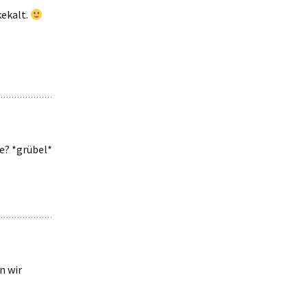
kekalt.
e? *grübel*
n wir