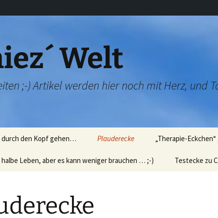
iez´ Welt
iten ;-) Artikel werden hier noch mit Herz, und T
e durch den Kopf gehen…
Plauderecke
„Therapie-Eckchen“ 
 halbe Leben, aber es kann weniger brauchen … ;-)
Kindermund…
Wir üben Rauchentz
Testecke zu C
icht
tierisch, tierisch…
Wir üben „Technik“
Fibralogy – Sp
)
´oreal)
uderecke
skurrile Fotos
„Verschwörungstheo
en
für die Damenwelt
Fast hätte ich