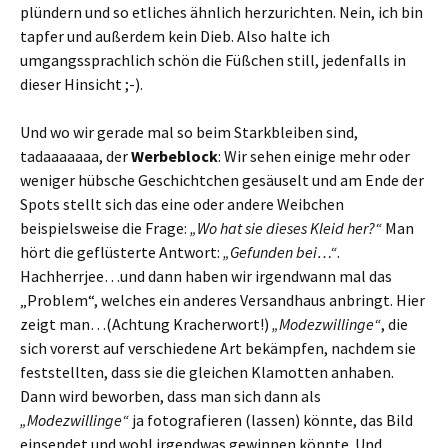
plündern und so etliches ähnlich herzurichten. Nein, ich bin
tapfer und außerdem kein Dieb. Also halte ich
umgangssprachlich schön die Füßchen still, jedenfalls in
dieser Hinsicht ;-).
Und wo wir gerade mal so beim Starkbleiben sind,
tadaaaaaaa, der
Werbeblock
: Wir sehen einige mehr oder
weniger hübsche Geschichtchen gesäuselt und am Ende der
Spots stellt sich das eine oder andere Weibchen
beispielsweise die Frage:
„Wo hat sie dieses Kleid her?“
Man
hört die geflüsterte Antwort:
„Gefunden bei…“
.
Hachherrjee…und dann haben wir irgendwann mal das
„Problem“, welches ein anderes Versandhaus anbringt. Hier
zeigt man…(Achtung Kracherwort!)
„Modezwillinge“
, die
sich vorerst auf verschiedene Art bekämpfen, nachdem sie
feststellten, dass sie die gleichen Klamotten anhaben.
Dann wird beworben, dass man sich dann als
„Modezwillinge“
ja fotografieren (lassen) könnte, das Bild
einsendet und wohl irgendwas gewinnen könnte. Und