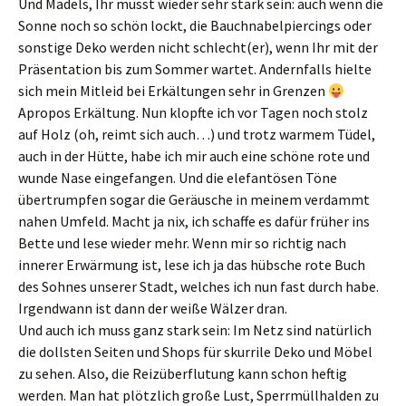
Und Mädels, Ihr müsst wieder sehr stark sein: auch wenn die
Sonne noch so schön lockt, die Bauchnabelpiercings oder
sonstige Deko werden nicht schlecht(er), wenn Ihr mit der
Präsentation bis zum Sommer wartet. Andernfalls hielte
sich mein Mitleid bei Erkältungen sehr in Grenzen
Apropos Erkältung. Nun klopfte ich vor Tagen noch stolz
auf Holz (oh, reimt sich auch…) und trotz warmem Tüdel,
auch in der Hütte, habe ich mir auch eine schöne rote und
wunde Nase eingefangen. Und die elefantösen Töne
übertrumpfen sogar die Geräusche in meinem verdammt
nahen Umfeld. Macht ja nix, ich schaffe es dafür früher ins
Bette und lese wieder mehr. Wenn mir so richtig nach
innerer Erwärmung ist, lese ich ja das hübsche rote Buch
des Sohnes unserer Stadt, welches ich nun fast durch habe.
Irgendwann ist dann der weiße Wälzer dran.
Und auch ich muss ganz stark sein: Im Netz sind natürlich
die dollsten Seiten und Shops für skurrile Deko und Möbel
zu sehen. Also, die Reizüberflutung kann schon heftig
werden. Man hat plötzlich große Lust, Sperrmüllhalden zu