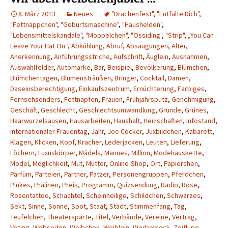
8. März 2013
Neues
"Drachenfest"
,
"Entfalte Dich"
,
"Fettnäppchen"
,
"Geburtsmaschine"
,
"Haushelden"
,
"Lebensmittelskandale"
,
"Moppelchen"
,
"Ossiding"
,
"Strip"
,
„You Can
Leave Your Hat On“
,
Abkühlung
,
Abruf
,
Absaugungen
,
Alter
,
Anerkennung
,
Anführungsstriche
,
Aufschrift
,
Äuglein
,
Ausnahmen
,
Auswahlfelder
,
Automarke
,
Bar
,
Beispiel
,
Bevölkerung
,
Blümchen
,
Blümchentagen
,
Blumensträußen
,
Bringer
,
Cocktail
,
Damen
,
Daseinsberechtigung
,
Einkaufszentrum
,
Ernüchterung
,
Farbiges
,
Fernsehsenders
,
Fettnäpfen
,
Frauen
,
Frühjahrsputz
,
Genehmigung
,
Geschäft
,
Geschlecht
,
Geschlechtsumwandlung
,
Grunde
,
Grünes
,
Haarwurzelsausen
,
Hausarbeiten
,
Haushalt
,
Herrschaften
,
Infostand
,
internationaler Frauentag
,
Jahr
,
Joe Cocker
,
Juxbildchen
,
Kabarett
,
Klagen
,
Klicken
,
Kopf
,
Kracher
,
Lederjacken
,
Leuten
,
Lieferung
,
Löchern
,
Luxuskörper
,
Mädels
,
Mannes
,
Million
,
Modehauskette
,
Model
,
Möglichkeit
,
Mut
,
Mutter
,
Online-Shop
,
Ort
,
Papierchen
,
Parfüm
,
Parteien
,
Partner
,
Patzer
,
Personengruppen
,
Pferdchen
,
Pinkes
,
Pralinen
,
Preis
,
Programm
,
Quizsendung
,
Radio
,
Rose
,
Rosentattoo
,
Schachtel
,
Scheinheilige
,
Schildchen
,
Schwarzes
,
Sekt
,
Sinne
,
Sonne
,
Spot
,
Staat
,
Stadt
,
Stimmenfang
,
Tag
,
Teufelchen
,
Theatersparte
,
Titel
,
Verbände
,
Vereine
,
Vertrag
,
Voting
,
Webseiten
,
Weibchen
,
Weiblein
,
Werbeblock
,
Zeitlupe
,