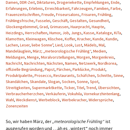
Damen
,
DDR-Zeit
,
Diktaturen
,
Drogeriekette
,
Empfehlungen
,
Ende
,
Erfahrungen
,
Erlebnis
,
Erreichbarkeit
,
Fahrzeugen
,
Familien
,
Farbe
,
Frauenzeitschriften
,
Freude
,
Friseursalons
,
Frisuren
,
Frühling
,
Frühlingsfrische
,
Fusselei
,
Geschäft
,
Gestalten
,
Gesundheit
,
Glockengebimmel
,
Grad
,
Grimassen
,
Haarpracht
,
Haupte
,
Heizdings
,
Herrschaften
,
Humor
,
Job
,
Jungs
,
Kasse
,
Kataloge
,
KiTa
,
Klamotten
,
Kleinwagen
,
Klischee
,
Koffer
,
Kracher
,
Kunde
,
Kundin
,
Lachen
,
Leser
,
liebe Sonne"
,
Lied
,
Look
,
Lust
,
Mädels
,
Mal
,
Mandeläuglein
,
März; „meteorologische Frühling“
,
Medien
,
Meldungen
,
Menge
,
Moralvorstellungen
,
Morgen
,
Morgenkreis
,
Nachricht
,
Nachrichten
,
Nächsten
,
Namen
,
Netzwerk
,
Nordkorea
,
offizielle Begründung
,
Papst
,
Pärchen
,
Parklücke
,
Produkt
,
Produktpalette
,
Prosecco
,
Restaurants
,
Schäfchen
,
Schnitte
,
Sinne
,
Skandälchen
,
Skandale
,
Slogan
,
Socken
,
Sonne
,
Spot
,
Streitigkeiten
,
Supermarktkette
,
Ticker
,
Titel
,
Trend
,
Übersichten
,
Verbraucherherzchen
,
Verkäuferin
,
Vokuhila
,
Vornekurzhintenlang
,
Wahl
,
Weckdienst
,
Werbeblock
,
Werbekracher
,
Widersprüche
,
Zonenzeiten
So, wir haben März, der
„meteorologische Frühling“
ist
ausgerufen worden und …äh es „wintert“ noch immer