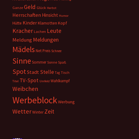
Geld
Ganze
Glück
Herbst
Herrschaften
Hinsicht
Humor
Kinder
Klamotten
Kopf
Hütte
Kracher
Leute
Lachen
Meldungen
Meldung
Mädels
Net
Preis
Schnee
Sinne
Sommer
Sonne
Spaß
Spot
Stelle
Stadt
Tisch
Tag
TV-Spot
Wahlkampf
Titel
Umfeld
Weibchen
Werbeblock
Werbung
Wetter
Zeit
Winter