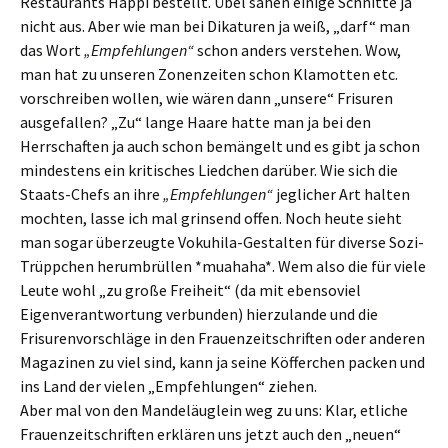
Restaurants Happi bestellt. Übel sahen einige Schnitte ja
nicht aus. Aber wie man bei Dikaturen ja weiß, „darf“ man
das Wort
„Empfehlungen“
schon anders verstehen. Wow,
man hat zu unseren Zonenzeiten schon Klamotten etc.
vorschreiben wollen, wie wären dann „unsere“ Frisuren
ausgefallen? „Zu“ lange Haare hatte man ja bei den
Herrschaften ja auch schon bemängelt und es gibt ja schon
mindestens ein kritisches Liedchen darüber. Wie sich die
Staats-Chefs an ihre
„Empfehlungen“
jeglicher Art halten
mochten, lasse ich mal grinsend offen. Noch heute sieht
man sogar überzeugte Vokuhila-Gestalten für diverse Sozi-
Trüppchen herumbrüllen *muahaha*. Wem also die für viele
Leute wohl „zu große Freiheit“ (da mit ebensoviel
Eigenverantwortung verbunden) hierzulande und die
Frisurenvorschläge in den Frauenzeitschriften oder anderen
Magazinen zu viel sind, kann ja seine Köfferchen packen und
ins Land der vielen „Empfehlungen“ ziehen.
Aber mal von den Mandeläuglein weg zu uns: Klar, etliche
Frauenzeitschriften erklären uns jetzt auch den „neuen“