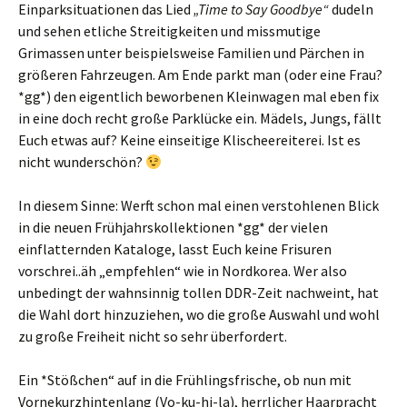
Einparksituationen das Lied
„Time to Say Goodbye“
dudeln
und sehen etliche Streitigkeiten und missmutige
Grimassen unter beispielsweise Familien und Pärchen in
größeren Fahrzeugen. Am Ende parkt man (oder eine Frau?
*gg*) den eigentlich beworbenen Kleinwagen mal eben fix
in eine doch recht große Parklücke ein. Mädels, Jungs, fällt
Euch etwas auf? Keine einseitige Klischeereiterei. Ist es
nicht wunderschön?
In diesem Sinne: Werft schon mal einen verstohlenen Blick
in die neuen Frühjahrskollektionen *gg* der vielen
einflatternden Kataloge, lasst Euch keine Frisuren
vorschrei..äh „empfehlen“ wie in Nordkorea. Wer also
unbedingt der wahnsinnig tollen DDR-Zeit nachweint, hat
die Wahl dort hinzuziehen, wo die große Auswahl und wohl
zu große Freiheit nicht so sehr überfordert.
Ein *Stößchen“ auf in die Frühlingsfrische, ob nun mit
Vornekurzhintenlang (Vo-ku-hi-la), herrlicher Haarpracht