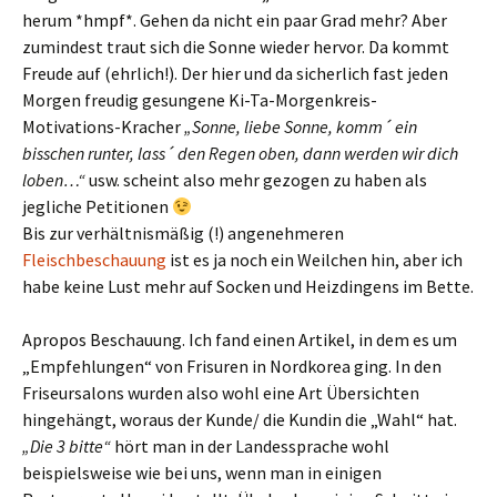
herum *hmpf*. Gehen da nicht ein paar Grad mehr? Aber
zumindest traut sich die Sonne wieder hervor. Da kommt
Freude auf (ehrlich!). Der hier und da sicherlich fast jeden
Morgen freudig gesungene Ki-Ta-Morgenkreis-
Motivations-Kracher
„Sonne, liebe Sonne, komm´ ein
bisschen runter, lass´ den Regen oben, dann werden wir dich
loben…“
usw. scheint also mehr gezogen zu haben als
jegliche Petitionen
Bis zur verhältnismäßig (!) angenehmeren
Fleischbeschauung
ist es ja noch ein Weilchen hin, aber ich
habe keine Lust mehr auf Socken und Heizdingens im Bette.
Apropos Beschauung. Ich fand einen Artikel, in dem es um
„Empfehlungen“ von Frisuren in Nordkorea ging. In den
Friseursalons wurden also wohl eine Art Übersichten
hingehängt, woraus der Kunde/ die Kundin die „Wahl“ hat.
„Die 3 bitte“
hört man in der Landessprache wohl
beispielsweise wie bei uns, wenn man in einigen