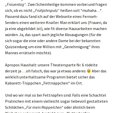
„Frauentag“
. Zwei Scheinheilige kommen vorbei und fragen
sich, ob es nicht
„Frühjahrsputz“
heißen soll *muhaha…*.
Passend dazu fand ich auf der Webseite eines Fernseh-
Senders einen weiteren Knaller. Man erklärt uns (Frauen, da
ja eine abgebildet ist), wie fit diverse Hausarbeiten machen
würden. Ja, das spart auch jegliche Absaugungen (für die
sich sogar die eine oder andere Dame bei der bekannten
Quizsendung um eine Million mit „Genehmigung“ ihres
Mannes errätseln möchte).
Apropos Haushalt: unsere Theatersparte Nr. 6 rödelte
derzeit ja …oh falsch, das war ja etwas anderes
Aber das
wirklich unterhaltsame Programm bietet sicher das
Kabarett-Trüppchen „Fettnäppchen“ im Ort.
Und wo wir mal so bei Fettnäpfen sind: Falls eine Schachtel
Pralinchen mit einem vielleicht sogar liebevoll gestalteten
Schildchen
„Für mein Moppelchen“
oder ähnlich beim