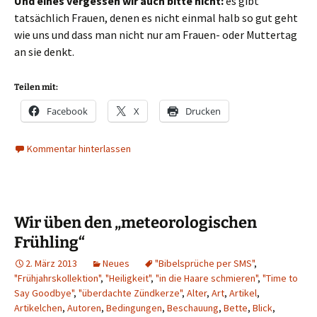
Und eines vergessen wir auch bitte nicht:
es gibt
tatsächlich Frauen, denen es nicht einmal halb so gut geht
wie uns und dass man nicht nur am Frauen- oder Muttertag
an sie denkt.
Teilen mit:
Facebook
X
Drucken
Kommentar hinterlassen
Wir üben den „meteorologischen
Frühling“
2. März 2013
Neues
"Bibelsprüche per SMS"
,
"Frühjahrskollektion"
,
"Heiligkeit"
,
"in die Haare schmieren"
,
"Time to
Say Goodbye"
,
"überdachte Zündkerze"
,
Alter
,
Art
,
Artikel
,
Artikelchen
,
Autoren
,
Bedingungen
,
Beschauung
,
Bette
,
Blick
,