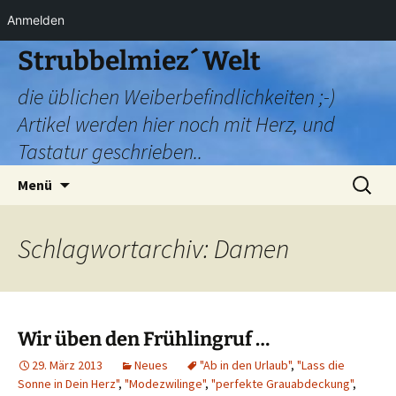
Anmelden
Zum
Strubbelmiez´ Welt
Inhalt
die üblichen Weiberbefindlichkeiten ;-)
springen
Artikel werden hier noch mit Herz, und
Tastatur geschrieben..
Suchen
Menü
nach:
Schlagwortarchiv: Damen
Wir üben den Frühlingruf …
29. März 2013
Neues
"Ab in den Urlaub"
,
"Lass die
Sonne in Dein Herz"
,
"Modezwilinge"
,
"perfekte Grauabdeckung"
,