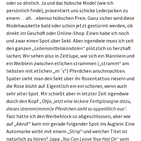
oder so ähnlich. Ja und das hübsche Model (wie ich
persönlich finde), präsentiert uns schicke Lederjacken zu
einem …äh…ebenso hübschen Preis. Ganz sicher wird diese
Modehauskette bald oder schon jetzt gestürmt werden, ob
direkt im Geschäft oder Online-Shop. Einen habe ich noch
und zwar einen Spot über Sekt. Aber irgendwie muss ich seit
den ganzen
„Lebensmittelskandalen“
plötzlich so herzhaft
lachen. Wir sehen also in Zeitlupe, wie sich ein Männlein und
ein Weiblein zwischen etlichen strammen („stramm“ am
liebsten mit etlichen „m´s“) Pferdchen anschmachten.
Später sieht man den Sekt über ihr Rosentattoo rieseln und
die Rose blüht auf. Eigentlich ein ein schöner, wenn auch
sehr alter Spot. Mir schießt aber in letzter Zeit irgendwie
durch den Kopf
„Ohja, jetzt eine leckere Fertiglasagne dazu,
dieses stramm(mmm)e Pferdchen sieht so appetitlich aus“.
Fast hätte ich den Werbeblock so abgeschlossen, aber wie
auf „Abruf“ kam mir gerade folgender Spot ins Äuglein. Eine
Automarke wirbt mit einem „Strip“ und welcher Titel ist
natürlich zu hören? Japp
„You Can Leave Your Hat On“
vom