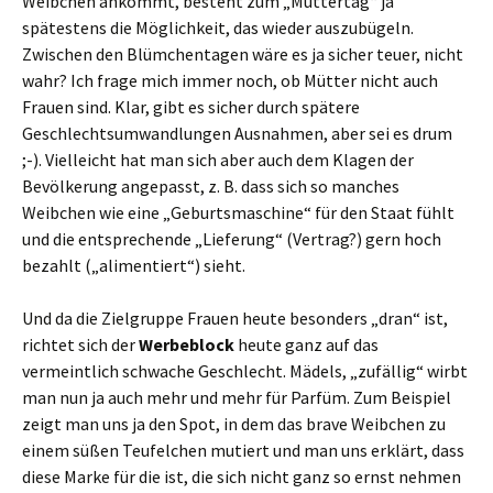
Weibchen ankommt, besteht zum „Muttertag“ ja
spätestens die Möglichkeit, das wieder auszubügeln.
Zwischen den Blümchentagen wäre es ja sicher teuer, nicht
wahr? Ich frage mich immer noch, ob Mütter nicht auch
Frauen sind. Klar, gibt es sicher durch spätere
Geschlechtsumwandlungen Ausnahmen, aber sei es drum
;-). Vielleicht hat man sich aber auch dem Klagen der
Bevölkerung angepasst, z. B. dass sich so manches
Weibchen wie eine „Geburtsmaschine“ für den Staat fühlt
und die entsprechende „Lieferung“ (Vertrag?) gern hoch
bezahlt („alimentiert“) sieht.
Und da die Zielgruppe Frauen heute besonders „dran“ ist,
richtet sich der
Werbeblock
heute ganz auf das
vermeintlich schwache Geschlecht. Mädels, „zufällig“ wirbt
man nun ja auch mehr und mehr für Parfüm. Zum Beispiel
zeigt man uns ja den Spot, in dem das brave Weibchen zu
einem süßen Teufelchen mutiert und man uns erklärt, dass
diese Marke für die ist, die sich nicht ganz so ernst nehmen