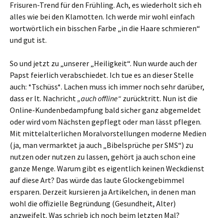
Frisuren-Trend für den Frühling. Ach, es wiederholt sich eh
alles wie bei den Klamotten. Ich werde mir wohl einfach
wortwörtlich ein bisschen Farbe „in die Haare schmieren“
und gut ist.
So und jetzt zu „unserer „Heiligkeit“. Nun wurde auch der
Papst feierlich verabschiedet. Ich tue es an dieser Stelle
auch: *Tschüss*. Lachen muss ich immer noch sehr darüber,
dass er lt. Nachricht
„auch offline“
zurücktritt. Nun ist die
Online-Kundenbedampfung bald sicher ganz abgemeldet
oder wird vom Nächsten gepflegt oder man lässt pflegen.
Mit mittelalterlichen Moralvorstellungen moderne Medien
(ja, man vermarktet ja auch „Bibelsprüche per SMS“) zu
nutzen oder nutzen zu lassen, gehört ja auch schon eine
ganze Menge. Warum gibt es eigentlich keinen Weckdienst
auf diese Art? Das würde das laute Glockengebimmel
ersparen. Derzeit kursieren ja Artikelchen, in denen man
wohl die offizielle Begründung (Gesundheit, Alter)
anzweifelt. Was schrieb ich noch beim letzten Mal?