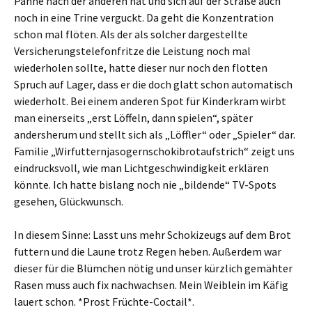
Panne nach der anderen hat und sich auf der Straße auch
noch in eine Trine verguckt. Da geht die Konzentration
schon mal flöten. Als der als solcher dargestellte
Versicherungstelefonfritze die Leistung noch mal
wiederholen sollte, hatte dieser nur noch den flotten
Spruch auf Lager, dass er die doch glatt schon automatisch
wiederholt. Bei einem anderen Spot für Kinderkram wirbt
man einerseits „erst Löffeln, dann spielen“, später
andersherum und stellt sich als „Löffler“ oder „Spieler“ dar.
Familie „Wirfutternjasogernschokibrotaufstrich“ zeigt uns
eindrucksvoll, wie man Lichtgeschwindigkeit erklären
könnte. Ich hatte bislang noch nie „bildende“ TV-Spots
gesehen, Glückwunsch.
In diesem Sinne: Lasst uns mehr Schokizeugs auf dem Brot
futtern und die Laune trotz Regen heben. Außerdem war
dieser für die Blümchen nötig und unser kürzlich gemähter
Rasen muss auch fix nachwachsen. Mein Weiblein im Käfig
lauert schon. *Prost Früchte-Coctail*.