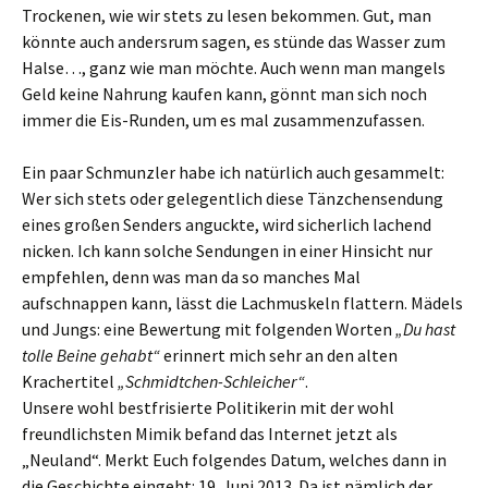
Trockenen, wie wir stets zu lesen bekommen. Gut, man
könnte auch andersrum sagen, es stünde das Wasser zum
Halse…, ganz wie man möchte. Auch wenn man mangels
Geld keine Nahrung kaufen kann, gönnt man sich noch
immer die Eis-Runden, um es mal zusammenzufassen.
Ein paar Schmunzler habe ich natürlich auch gesammelt:
Wer sich stets oder gelegentlich diese Tänzchensendung
eines großen Senders anguckte, wird sicherlich lachend
nicken. Ich kann solche Sendungen in einer Hinsicht nur
empfehlen, denn was man da so manches Mal
aufschnappen kann, lässt die Lachmuskeln flattern. Mädels
und Jungs: eine Bewertung mit folgenden Worten
„Du hast
tolle Beine gehabt“
erinnert mich sehr an den alten
Krachertitel
„Schmidtchen-Schleicher“
.
Unsere wohl bestfrisierte Politikerin mit der wohl
freundlichsten Mimik befand das Internet jetzt als
„Neuland“. Merkt Euch folgendes Datum, welches dann in
die Geschichte eingeht: 19. Juni 2013. Da ist nämlich der