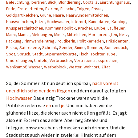
Beleuchtung
,
berliner
,
Blick
,
Blondierung
,
Coctails
,
Einrchtungshaus
,
Ende
,
Erntearbeiten
,
Extrem
,
Flasche
,
Folgen
,
Frisur
,
Goldpartikelchen
,
Grüne
,
Haare
,
Haarwundermittelchen
,
Hausweibchen
,
Hitze
,
Hochwasser
,
Internet
,
Kandidaten
,
Katalog
,
Knusperschnittchen
,
Kommunalpolitik
,
Kracher
,
Laube
,
Lauffeuer
,
Mami
,
Mamis
,
Meldungen
,
Mimik
,
Mittelchen
,
Moralpredigten
,
Netz
,
Packung
,
Pinnwandeintrag
,
Politikerin
,
Politikerreden
,
Präsidenten
,
Risiko
,
Satireseite
,
Schrank
,
Sender
,
Sinne
,
Sommer
,
Sonnenstich
,
Spot
,
Spruch
,
Stadt
,
Supermarktkette
,
Tisch
,
Tochter
,
Tube
,
Umdrehungen
,
Umfeld
,
Verbraucher
,
Vertrauen aussprechen
,
Wahlkampf
,
Wasser
,
Werbeblock
,
Wetter
,
Wohnort
,
Zitat
So, der Sommer ist nun deutlich spürbar,
nach vorerst
unendlich scheinendem Regen
und dem darauf gefolgten
Hochwasser
. Das einzig Trockene waren wohl die
Politikerreden wie
eh
und
je
. Und nun haben wir die
glühende Hitze, die sicher auch nicht allen gefällt. Es jagt
also ein Extrem das andere. Aber hey, Steaks und
Integrationswürstchen schmecken auch drinnen. Und die
Stadt sitzt auch wieder in zweierlei Hinsicht auf dem