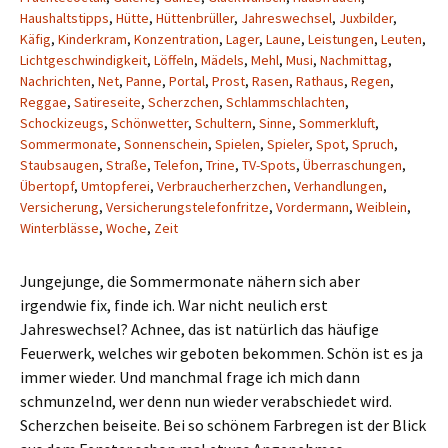
Haushaltstipps
,
Hütte
,
Hüttenbrüller
,
Jahreswechsel
,
Juxbilder
,
Käfig
,
Kinderkram
,
Konzentration
,
Lager
,
Laune
,
Leistungen
,
Leuten
,
Lichtgeschwindigkeit
,
Löffeln
,
Mädels
,
Mehl
,
Musi
,
Nachmittag
,
Nachrichten
,
Net
,
Panne
,
Portal
,
Prost
,
Rasen
,
Rathaus
,
Regen
,
Reggae
,
Satireseite
,
Scherzchen
,
Schlammschlachten
,
Schockizeugs
,
Schönwetter
,
Schultern
,
Sinne
,
Sommerkluft
,
Sommermonate
,
Sonnenschein
,
Spielen
,
Spieler
,
Spot
,
Spruch
,
Staubsaugen
,
Straße
,
Telefon
,
Trine
,
TV-Spots
,
Überraschungen
,
Übertopf
,
Umtopferei
,
Verbraucherherzchen
,
Verhandlungen
,
Versicherung
,
Versicherungstelefonfritze
,
Vordermann
,
Weiblein
,
Winterblässe
,
Woche
,
Zeit
Jungejunge, die Sommermonate nähern sich aber
irgendwie fix, finde ich. War nicht neulich erst
Jahreswechsel? Achnee, das ist natürlich das häufige
Feuerwerk, welches wir geboten bekommen. Schön ist es ja
immer wieder. Und manchmal frage ich mich dann
schmunzelnd, wer denn nun wieder verabschiedet wird.
Scherzchen beiseite. Bei so schönem Farbregen ist der Blick