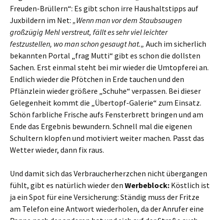
Freuden-Brüllern“: Es gibt schon irre Haushaltstipps auf
Juxbildern im Net:
„Wenn man vor dem Staubsaugen
großzügig Mehl verstreut, fällt es sehr viel leichter
festzustellen, wo man schon gesaugt hat.„
Auch im sicherlich
bekannten Portal „frag Mutti“ gibt es schon die dollsten
Sachen. Erst einmal steht bei mir wieder die Umtopferei an.
Endlich wieder die Pfötchen in Erde tauchen und den
Pflänzlein wieder größere „Schuhe“ verpassen. Bei dieser
Gelegenheit kommt die „Übertopf-Galerie“ zum Einsatz.
Schön farbliche Frische aufs Fensterbrett bringen und am
Ende das Ergebnis bewundern. Schnell mal die eigenen
Schultern klopfen und motiviert weiter machen. Passt das
Wetter wieder, dann fix raus.
Und damit sich das Verbraucherherzchen nicht übergangen
fühlt, gibt es natürlich wieder den
Werbeblock:
Köstlich ist
ja ein Spot für eine Versicherung: Ständig muss der Fritze
am Telefon eine Antwort wiederholen, da der Anrufer eine