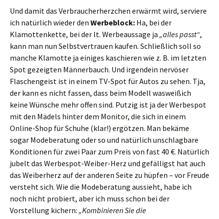
Und damit das Verbraucherherzchen erwärmt wird, serviere
ich natürlich wieder den
Werbeblock:
Ha, bei der
Klamottenkette, bei der lt. Werbeaussage ja
„alles passt“
,
kann man nun Selbstvertrauen kaufen. Schließlich soll so
manche Klamotte ja einiges kaschieren wie z. B. im letzten
Spot gezeigten Männerbauch. Und irgendein nervöser
Flaschengeist ist in einem TV-Spot für Autos zu sehen. Tja,
der kann es nicht fassen, dass beim Modell wasweißich
keine Wünsche mehr offen sind. Putzig ist ja der Werbespot
mit den Mädels hinter dem Monitor, die sich in einem
Online-Shop für Schuhe (klar!) ergötzen. Man bekäme
sogar Modeberatung oder so und natürlich unschlagbare
Konditionen für zwei Paar zum Preis von fast 40 €. Natürlich
jubelt das Werbespot-Weiber-Herz und gefälligst hat auch
das Weiberherz auf der anderen Seite zu hüpfen – vor Freude
versteht sich. Wie die Modeberatung aussieht, habe ich
noch nicht probiert, aber ich muss schon bei der
Vorstellung kichern:
„Kombinieren Sie die