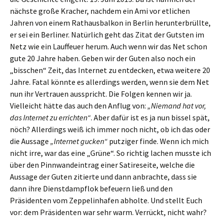
nächste große Kracher, nachdem ein Ami vor etlichen
Jahren von einem Rathausbalkon in Berlin herunterbrüllte,
er sei ein Berliner. Natürlich geht das Zitat der Gutsten im
Netz wie ein Lauffeuer herum. Auch wenn wir das Net schon
gute 20 Jahre haben. Geben wir der Guten also noch ein
„bisschen“ Zeit, das Internet zu entdecken, etwa weitere 20
Jahre. Fatal könnte es allerdings werden, wenn sie dem Net
nun ihr Vertrauen ausspricht. Die Folgen kennen wir ja.
Vielleicht hätte das auch den Anflug von:
„Niemand hat vor,
das Internet zu errichten“
. Aber dafür ist es ja nun bissel spät,
nöch? Allerdings weiß ich immer noch nicht, ob ich das oder
die Aussage
„Internet gucken“
putziger finde. Wenn ich mich
nicht irre, war das eine „Grüne“. So richtig lachen musste ich
über den Pinnwandeintrag einer Satireseite, welche die
Aussage der Guten zitierte und dann anbrachte, dass sie
dann ihre Dienstdampflok befeuern ließ und den
Präsidenten vom Zeppelinhafen abholte. Und stellt Euch
vor: dem Präsidenten war sehr warm. Verrückt, nicht wahr?