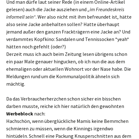
Und man dürfe laut seiner Rede (in einem Online-Artikel
gelesen) auch die Jacke ausziehen und
„im Freundeskreis
informell sein“
. Wer also nicht mit ihm befreundet ist, hätte
also seine Jacke anbehalten sollen? Hatte überhaupt
jemand außer den ganzen Frackträgern eine Jacke an? Und
verdammtes Kopfkino: Sandalen und Tennissocken *yeah*
hätten noch gefehlt (oder?)
Derzeit muss ich auch beim Zeitung lesen übrigens schon
ein paar Male genauer hingucken, ob ich nun die aus dem
ehemaligen oder aktuellen Wohnort vor der Nase habe. Die
Meldungen rund um die Kommunalpolitik ähneln sich
mächtig.
Da das Verbraucherherzchen schon sicher ein bisschen
darben musste, reiche ich hier natürlich den gewohnten
Werbeblock
nach:
Hachschön, wenn überglückliche Mamis keine Bemmchen
schmieren zu müssen, wenn die Kinnings irgendwo
hintüdeln. Schnell eine Packung Knusperschnitten aus dem