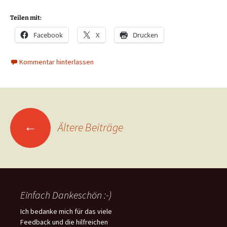
Teilen mit:
Facebook
X
Drucken
Kommentar hinterlassen
Beitragsnavigation
←
Ältere Beiträge
Einfach Dankeschön :-)
Ich bedanke mich für das viele
Feedback und die hilfreichen