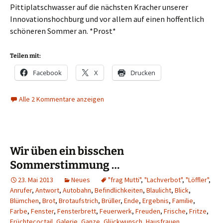
Pittiplatschwasser auf die nächsten Kracher unserer
Innovationshochburg und vor allem auf einen hoffentlich
schöneren Sommer an. *Prost*
Teilen mit:
Facebook
X
Drucken
Alle 2 Kommentare anzeigen
Wir üben ein bisschen
Sommerstimmung …
23. Mai 2013
Neues
"frag Mutti"
,
"Lachverbot"
,
"Löffler"
,
Anrufer
,
Antwort
,
Autobahn
,
Befindlichkeiten
,
Blaulicht
,
Blick
,
Blümchen
,
Brot
,
Brotaufstrich
,
Brüller
,
Ende
,
Ergebnis
,
Familie
,
Farbe
,
Fenster
,
Fensterbrett
,
Feuerwerk
,
Freuden
,
Frische
,
Fritze
,
Früchtecoctail
,
Galerie
,
Ganze
,
Glückwunsch
,
Hausfrauen
,