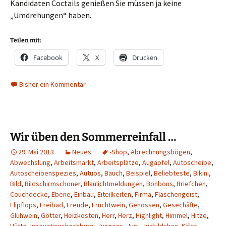
Kandidaten Coctails genießen Sie müssen ja keine
„Umdrehungen“ haben.
Teilen mit:
Facebook
X
Drucken
Bisher ein Kommentar
Wir üben den Sommerreinfall …
29. Mai 2013
Neues
-Shop
,
Abrechnungsbögen
,
Abwechslung
,
Arbeitsmarkt
,
Arbeitsplätze
,
Augäpfel
,
Autoscheibe
,
Autoscheibenspezies
,
Autuos
,
Bauch
,
Beispiel
,
Beliebteste
,
Bikini
,
Bild
,
Bildschirmschoner
,
Blaulichtmeldungen
,
Bonbons
,
Briefchen
,
Couchdecke
,
Ebene
,
Einbau
,
Eiteilkeiten
,
Firma
,
Flaschengeist
,
Flipflops
,
Freibad
,
Freude
,
Fruchtwein
,
Genossen
,
Gesechäfte
,
Glühwein
,
Götter
,
Heizkosten
,
Herr
,
Herz
,
Highlight
,
Himmel
,
Hitze
,