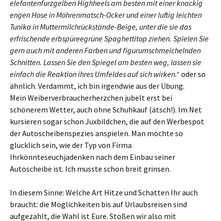
elefantenfurzgelben Highheels am besten mit einer knackig
engen Hose in Möhrenmatsch-Ocker und einer luftig leichten
Tunika in Muttermilchrückstände-Beige, unter die sie das
erfrischende erbspüreegrüne Spaghettitop ziehen. Spielen Sie
gern auch mit anderen Farben und figurumschmeichelnden
Schnitten. Lassen Sie den Spiegel am besten weg, lassen sie
einfach die Reaktion ihres Umfeldes auf sich wirken.“
oder so
ähnlich. Verdammt, ich bin irgendwie aus der Übung.
Mein Weiberverbraucherherzchen jubelt erst bei
schönerem Wetter, auch ohne Schuhkauf (ätsch!). Im Net
kursieren sogar schon Juxbildchen, die auf den Werbespot
der Autoscheibenspezies anspielen. Man möchte so
glücklich sein, wie der Typ von Firma
Ihrkönnteseuchjadenken nach dem Einbau seiner
Autoscheibe ist. Ich musste schon breit grinsen.
In diesem Sinne: Welche Art Hitze und Schatten Ihr auch
braucht: die Möglichkeiten bis auf Urlaubsreisen sind
aufgezählt, die Wahl ist Eure. Stoßen wir also mit