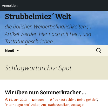
Anmelden
Zum
Strubbelmiez´ Welt
Inhalt
die üblichen Weiberbefindlichkeiten ;-)
springen
Artikel werden hier noch mit Herz, und
Tastatur geschrieben..
Suchen
Menü
nach:
Schlagwortarchiv: Spot
Wir üben nun Sommerkracher …
19. Juni 2013
Neues
"du hast schöne Beine gehabt"
,
"Internet gucken"
,
Acker
,
Ami; Rathausbalkon
,
Aussage
,