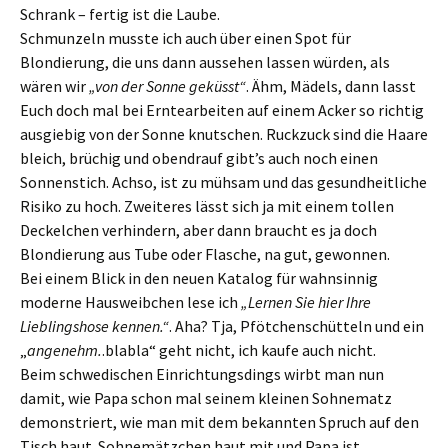
Schrank – fertig ist die Laube.
Schmunzeln musste ich auch über einen Spot für
Blondierung, die uns dann aussehen lassen würden, als
wären wir
„von der Sonne geküsst“
. Ähm, Mädels, dann lasst
Euch doch mal bei Erntearbeiten auf einem Acker so richtig
ausgiebig von der Sonne knutschen. Ruckzuck sind die Haare
bleich, brüchig und obendrauf gibt’s auch noch einen
Sonnenstich. Achso, ist zu mühsam und das gesundheitliche
Risiko zu hoch. Zweiteres lässt sich ja mit einem tollen
Deckelchen verhindern, aber dann braucht es ja doch
Blondierung aus Tube oder Flasche, na gut, gewonnen.
Bei einem Blick in den neuen Katalog für wahnsinnig
moderne Hausweibchen lese ich
„Lernen Sie hier Ihre
Lieblingshose kennen.“
. Aha? Tja, Pfötchenschütteln und ein
„
angenehm.
.blabla“ geht nicht, ich kaufe auch nicht.
Beim schwedischen Einrichtungsdings wirbt man nun
damit, wie Papa schon mal seinem kleinen Sohnematz
demonstriert, wie man mit dem bekannten Spruch auf den
Tisch haut. Sohnemätzchen haut mit und Papa ist