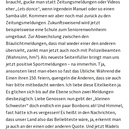
braucht, gucke man statt Zeitungsmeldungen oder Videos
eher
„Lets dance“
, wenn irgendein Manuel oder so einen
Samba übt. Kommen wir aber noch mal zurück zu den
Zeitungsmeldungen. Zukunftsweisend wird jetzt
beispielsweise eine Schule zum Seniorenwohnheim
umgebaut. Zur Abwechslung zwischen den
Blaulichtmeldungen, dass mal wieder einer den anderen
übersieht, zankt man jetzt auch noch mit Polizeibeamten
(Wahnsinn, hm?). Als neueste Seitenfüller bringt man uns
jetzt positive Sportmeldungen – na immerhin. Tja,
ansonsten liest man eben so fast das Übliche. Während die
Einen ihren 150. feiern, quengeln die Anderen, dass sie auch
hier bitte mitbedacht werden. Ich liebe diese Eitelkeiten ja.
Es glichen sich bis auf die Ebene schon zwei Meldungen
diesbezüglich. Liebe Genossen: nun gebt der „kleinen
Schwester“ doch endlich ein paar Bonbons ab! Und Himmel,
fast hätte ich es vergessen! Es heißt in den Nachrichten,
dass unser Land also das Beliebteste wäre, ja, erkennt man
ja auch an der einen oder anderen Quote. Und jetzt Mädels