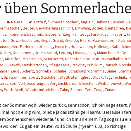
 üben Sommerlache
3
Neues
"Extra3"
,
"Schadenlöscher"
,
Äuglein
,
Balkons
,
Banken
,
Ba
uemlatscher
,
Beutel
,
Bevölkerungsschicht
,
BM-Wahl
,
Boden
,
Deutschen
,
Di
um
,
Einkommensbescheid
,
Eistee
,
Entzug
,
Fahrzeug
,
Farbrausch
,
Favorit
,
Fr
daten
,
Gewerkschaften
,
Grips
,
Grund
,
Grunde
,
Haare
,
Haarwundermittelche
ausen
,
Herr P.
,
Herrenabteilung
,
Hinsicht
,
Hochwasser
,
Hoffnung
,
Kabüffche
Ketten
,
Konsument
,
Krachkrampf
,
Leuten
,
Lösung
,
Lust
,
Männchen
,
Maße
,
st
,
Mikrofon
,
Misstrauen
,
Mitarbeiter
,
Nächstenliebe
,
NDR
,
Niveaulimbo Prei
nd
,
OB-Wahl
,
Ortsblättchen
,
Pflegeserie
,
Provinz
,
Publikum
,
Rausch
,
Rossk
häden Zeug
,
Scherz
,
Schriebs
,
Schuhe
,
Schulbauprogramms
,
Sinne
,
Somme
n
,
Spätsommer
,
Spots
,
Städchen
,
Stadtratsmitglied
,
Stück
,
Tag
,
Technik
,
T
terschied
,
Verbesserungen
,
Vergleichbares
,
Weibchen
,
Weibchenwelt
,
Wer
r
,
Werbewelt
,
Wundermittelchen
,
Zahn
,
Zauber
,
Zeit
,
Zeug
,
Zinsen
der Sommer wohl wieder zurück, sehr schön, ich bin begeistert. 
h mal noch einig wird, bliebe ja das ständige Haarwurzelsausen fe
dem Sonnenschein wieder auf und ich bin an einem Tag sogar zu e
worden. Es gab ein Beutel voll Schuhe (*yeah*!). Ja, so richtige