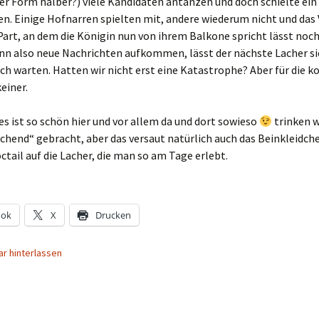
er Form halber?) viele Kandidaten antanzen und doch schielte ein
en. Einige Hofnarren spielten mit, andere wiederum nicht und das
Part, an dem die Königin nun von ihrem Balkone spricht lässt noch
nn also neue Nachrichten aufkommen, lässt der nächste Lacher si
ich warten. Hatten wir nicht erst eine Katastrophe? Aber für die k
einer.
 es ist so schön hier und vor allem da und dort sowieso
trinken 
chend“ gebracht, aber das versaut natürlich auch das Beinkleidch
ctail auf die Lacher, die man so am Tage erlebt.
ook
X
Drucken
r hinterlassen