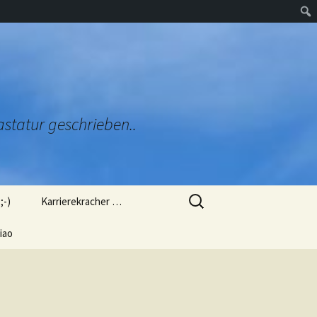
astatur geschrieben..
Suchen
;-)
Karrierekracher …
nach:
zug
iao
Ob mich das Arbeitsamt
genommen hätte?
ülung (L
Ob man mich so als OB
gewählt hätte?
orien“
 mir