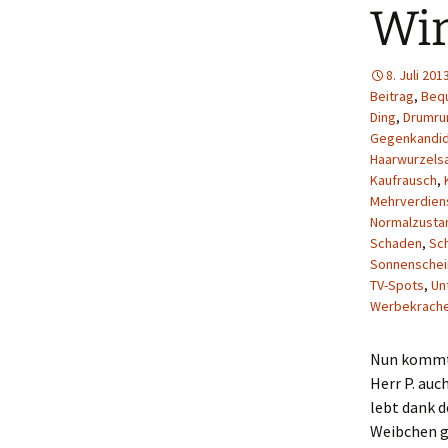
Wir
8. Juli 201
Beitrag
,
Beq
Ding
,
Drumr
Gegenkandi
Haarwurzels
Kaufrausch
,
Mehrverdien
Normalzusta
Schaden
,
Sc
Sonnenschei
TV-Spots
,
Un
Werbekrache
Nun kommt 
Herr P. auc
lebt dank 
Weibchen ge