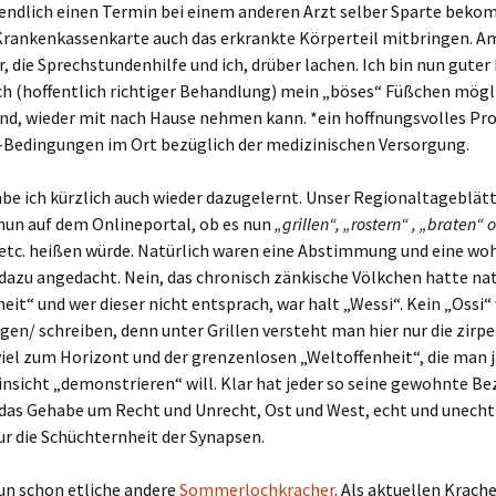
ndlich einen Termin bei einem anderen Arzt selber Sparte bekom
Krankenkassenkarte auch das erkrankte Körperteil mitbringen. A
, die Sprechstundenhilfe und ich, drüber lachen. Ich bin nun guter
mehr
ches“
ach (hoffentlich richtiger Behandlung) mein „böses“ Füßchen mög
nd, wieder mit nach Hause nehmen kann. *ein hoffnungsvolles Pros
Bedingungen im Ort bezüglich der medizinischen Versorgung.
abe ich kürzlich auch wieder dazugelernt. Unser Regionaltageblät
nun auf dem Onlineportal, ob es nun
„grillen“, „rostern“ , „braten“ 
etc. heißen würde. Natürlich waren eine Abstimmung und eine woh
dazu angedacht. Nein, das chronisch zänkische Völkchen hatte nat
eit“ und wer dieser nicht entsprach, war halt „Wessi“. Kein „Ossi“
agen/ schreiben, denn unter Grillen versteht man hier nur die zirp
iel zum Horizont und der grenzenlosen „Weltoffenheit“, die man j
insicht „demonstrieren“ will. Klar hat jeder so seine gewohnte B
r das Gehabe um Recht und Unrecht, Ost und West, echt und unecht
ur die Schüchternheit der Synapsen.
nun schon etliche andere
Sommerlochkracher
. Als aktuellen Krac