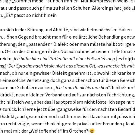
eitige „Sommermode“ ist noch immer “Mullkompressen-Weiß“. Si
r?
 aus und passt auch prima zu hellen Schuhen. Allerdings hat jede 
ymaterial
. „Es“ passt so nicht hinein.
n sich in der Klärung und Abhilfe, sind wir beim nächsten Haken:
irr und
sch…önen Gegend braucht man für eine ärztliche Behandlung entw
icherung, den „passenden“ Dialekt oder man müsste halbtot irge
me:
n. O-Ton des Chirurgen in der Notaufnahme bei einem Telefonat 
reich:
„Ich habe hier eine Patientin mit einer Fußverletzung
[es folgt
 immer
ng].
Der Sprache nach ist sie nicht aus diesem Ort, was mache ich mit
uss es nur
nach, ob nur ein gewisser Dialekt genehm ist, obwohl ich kranken
s eine solche Verletzung doch ganz sicher schon für diesen Bereich
die
 kam nur Schulternzucken.
„Ich kann da nichts machen“
. Ich bekam 
…
drückt, neuen kleinen Verband und auf zur nächsten Fachrichtung, 
cht hilfreich war, aber das Hauptproblem nicht löste. Ich sage nur:
rsten
 zurück. Ich lerne jetzt übergangsweise für den nächsten Bedarf 
tersport
Dialekt, auch, wenn der noch schlimmer ist. Dazu kommt, dass ich
utz-
on recht zügle, wenn ich nicht gerade privat unter Freunden plaud
n…
ch mal mit der „Weltoffenheit“ im Örtchen?