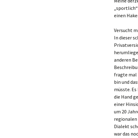
Meine derz
Technikzubehö
„sportlich“
Wohin mit Hobb
einen Haken
und Werkzeug?
Versucht ma
Wohin mit Gesch
In dieser 
Besteck?
Privatvers
Ordnungssyste
herumliege
anderen Be
Geld sparen ist
Beschreibu
möglich, man m
fragte mal 
wollen :)
bin und das
nach der Arbeit 
müsste. Es
Entspannung 
die Hand ge
einer Hinsi
Wir üben den e
um 20 Jahre
heimischen Win
regionalen 
Wir üben Hausp
Dialekt sch
Wissenschafte
war das no