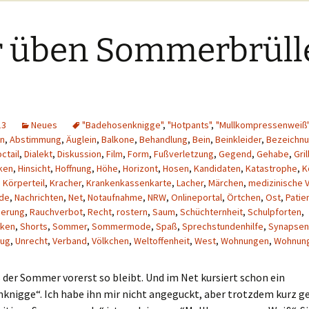
Brownies ja
abgewöhnt…
Wir üben
gemein:
Einkaufstempelwa
 üben Sommerbrüll
Pantene Pro 
und Schaumsp
eidung?
Wir üben „Frauen –
Weltwunder“
Swiffer Staub
hen?
Bodenwische
Wir üben wieder ein
„bisschen“
uck und
13
Neues
"Badehosenknigge"
,
"Hotpants"
,
"Mullkompressenweiß"
Werbewahnsinn… ;-
„Hugo light li
(klassische So
n
,
Abstimmung
,
Äuglein
,
Balkone
,
Behandlung
,
Bein
,
Beinkleider
,
Bezeichn
ctail
,
Dialekt
,
Diskussion
,
Film
,
Form
,
Fußverletzung
,
Gegend
,
Gehabe
,
Gril
andszeug
„Hugo“ Sekt m
ken
,
Hinsicht
,
Hoffnung
,
Höhe
,
Horizont
,
Hosen
,
Kandidaten
,
Katastrophe
,
K
ln?
Rhabarber und
,
Körperteil
,
Kracher
,
Krankenkassenkarte
,
Lacher
,
Märchen
,
medizinische 
de
,
Nachrichten
,
Net
,
Notaufnahme
,
NRW
,
Onlineportal
,
Örtchen
,
Ost
,
Patie
herung
,
Rauchverbot
,
Recht
,
rostern
,
Saum
,
Schüchternheit
,
Schulpforten
,
n?
cken
,
Shorts
,
Sommer
,
Sommermode
,
Spaß
,
Sprechstundenhilfe
,
Synapsen
ug
,
Unrecht
,
Verband
,
Völkchen
,
Weltoffenheit
,
West
,
Wohnungen
,
Wohnun
 und
eln?
 der Sommer vorerst so bleibt. Und im Net kursiert schon ein
nigge“. Ich habe ihn mir nicht angeguckt, aber trotzdem kurz ge
en und