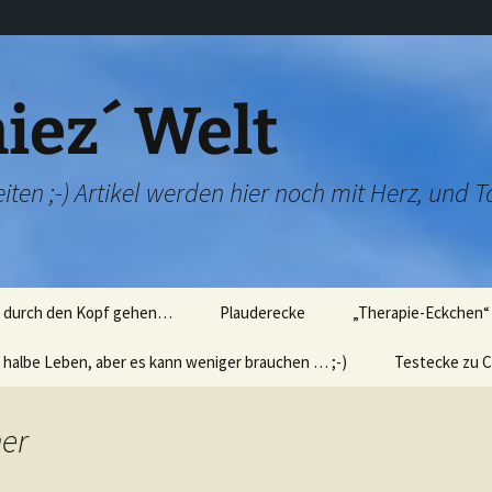
iez´ Welt
iten ;-) Artikel werden hier noch mit Herz, und T
e durch den Kopf gehen…
Plauderecke
„Therapie-Eckchen“ 
 halbe Leben, aber es kann weniger brauchen … ;-)
Kindermund…
Wir üben Rauchent
Testecke zu C
icht
tierisch, tierisch…
Wir üben „Technik“
Fibralogy – Sp
)
´oreal)
er
skurrile Fotos
„Verschwörungsthe
en
für die Damenwelt
Fast hätte ich