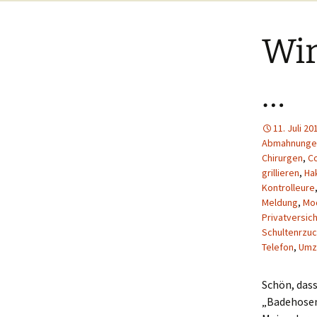
Männerquote … – unser
Zimmer:
kleines Nachbarschafts-
Treffen am 11.08.2012
Wohin mit… All
Wir
Nachbarschaftsparty
18.08.2012
Wohin mit Bekl
…
Unsere
Wohin mit Schu
Nachbarschaftsparty mit
großer „Erleuchtung“
und magischen Zahlen…
Wohin mit Schm
11. Juli 20
am 01.09.2012
Accessoires?
Abmahnunge
Chirurgen
,
Co
Wichtelparty unter
Wohin mit Verb
grillieren
,
Ha
Nachbarn am 30.11.2012
und Arzneimitte
Kontrolleure
Meldung
,
Mo
Wohin mit
Privatversic
Büromaterialie
Schultenrzu
Telefon
,
Umz
Wohin mit den
Putzutensilien
Reinigungsmitt
Schön, dass
„Badehosenk
Wohin mit Medi