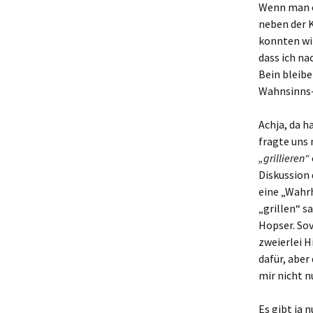
Wenn man e
Schlusswort:
neben der 
konnten wir
und hier noch 
„Organisatoris
dass ich n
Bein bleibe
Wahnsinns-
Achja, da h
fragte uns 
„grillieren“
Diskussion 
eine „Wahrh
„grillen“ s
Hopser. Sov
zweierlei H
dafür, abe
mir nicht n
Es gibt ja 