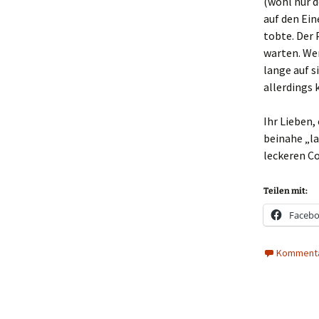
(wohl nur d
auf den Ein
tobte. Der 
warten. We
lange auf s
allerdings k
Ihr Lieben,
beinahe „la
leckeren Co
Teilen mit:
Faceb
Kommenta