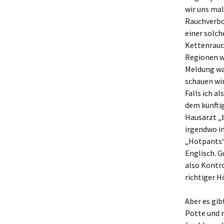
wir uns mal
Rauchverbo
einer solch
Kettenrauc
Regionen wa
Meldung wa
schauen wir
Falls ich a
dem künfti
Hausarzt „b
irgendwo in
„Hotpants“
Englisch. G
also Kontro
richtiger Hö
Aber es gi
Potte und m