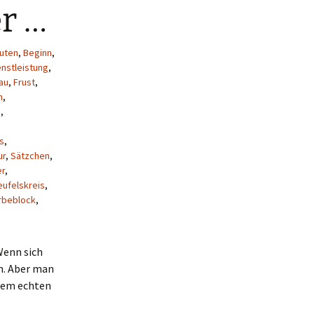
r …
uten
,
Beginn
,
enstleistung
,
au
,
Frust
,
n
,
n
,
s
,
ur
,
Sätzchen
,
r
,
eufelskreis
,
beblock
,
Wenn sich
rn. Aber man
inem echten