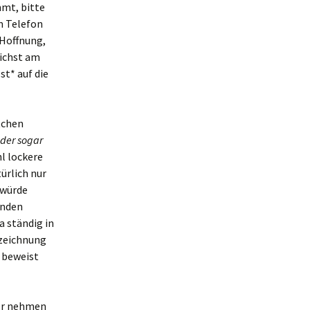
mt, bitte
m Telefon
 Hoffnung,
lichst am
t* auf die
tchen
oder sogar
l lockere
ürlich nur
 würde
enden
a ständig in
ezeichnung
 beweist
her nehmen