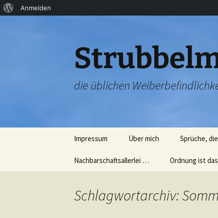
Über
Anmelden
Zum
WordPress
Inhalt
springen
Strubbelm
die üblichen Weiberbefindlichke
Impressum
Über mich
Sprüche, di
Nachbarschaftsallerlei …
Ordnung ist das
Nachbarschaftsparty
Aufräumen ist n
20.07.2012
schwer (ehrlich!
Schlagwortarchiv: Somm
Sternschnuppen und
Nun die einzeln