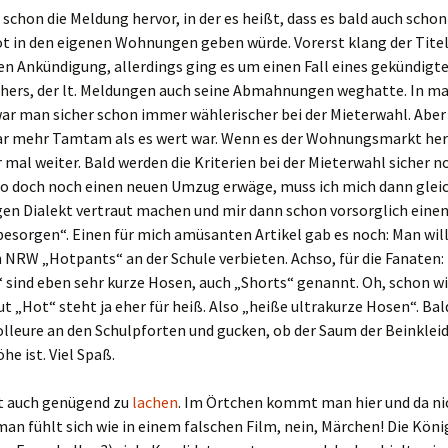
 schon die Meldung hervor, in der es heißt, dass es bald auch schon
t in den eigenen Wohnungen geben würde. Vorerst klang der Titel
en Ankündigung, allerdings ging es um einen Fall eines gekündigt
hers, der lt. Meldungen auch seine Abmahnungen weghatte. In m
r man sicher schon immer wählerischer bei der Mieterwahl. Aber 
r mehr Tamtam als es wert war. Wenn es der Wohnungsmarkt her
 mal weiter. Bald werden die Kriterien bei der Mieterwahl sicher n
lso doch noch einen neuen Umzug erwäge, muss ich mich dann glei
gen Dialekt vertraut machen und mir dann schon vorsorglich eine
esorgen“. Einen für mich amüsanten Artikel gab es noch: Man will
 NRW „Hotpants“ an der Schule verbieten. Achso, für die Fanaten:
 sind eben sehr kurze Hosen, auch „Shorts“ genannt. Oh, schon w
ut „Hot“ steht ja eher für heiß. Also „heiße ultrakurze Hosen“. Ba
lleure an den Schulpforten und gucken, ob der Saum der Beinkleid
he ist. Viel Spaß.
bt auch genügend zu
lachen
. Im Örtchen kommt man hier und da ni
an fühlt sich wie in einem falschen Film, nein, Märchen! Die Köni