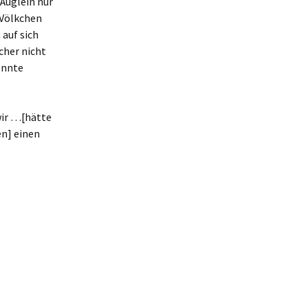
 Äuglein nur
 Völkchen
 auf sich
cher nicht
onnte
wir …[hätte
en] einen