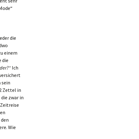
eht sehr
„Mode“
eder die
ndwo
zu einem
e die
 der?“
Ich
versichert
 sein
2 Zettel in
die zwar in
 Zeitreise
den
 den
ere. Wie