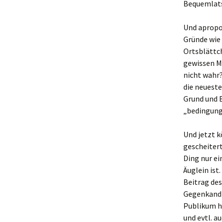
Bequemlatsc
Und apropos
Gründe wie
Ortsblättch
gewissen M
nicht wahr?
die neueste
Grund und B
„bedingung
Und jetzt 
gescheiter
Ding nur ei
Äuglein ist
Beitrag des
Gegenkandi
Publikum ha
und evtl. a