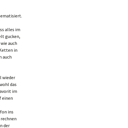
ematisiert.
ss alles im
lt gucken,
 wie auch
Ketten in
h auch
l wieder
bwohl das
Favorit im
f einen
fon ins
g rechnen
n der