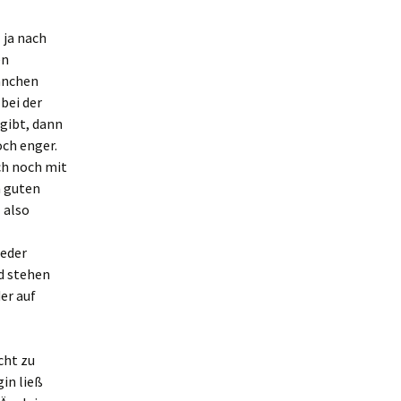
 ja nach
en
anchen
bei der
gibt, dann
och enger.
ch noch mit
n guten
 also
ieder
ld stehen
er auf
cht zu
gin ließ