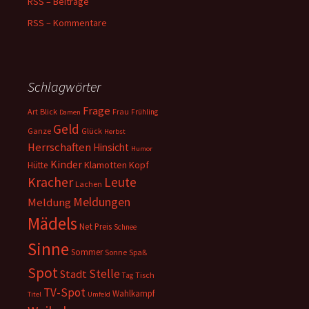
RSS – Beiträge
RSS – Kommentare
Schlagwörter
Frage
Art
Blick
Frau
Frühling
Damen
Geld
Ganze
Glück
Herbst
Herrschaften
Hinsicht
Humor
Kinder
Klamotten
Kopf
Hütte
Kracher
Leute
Lachen
Meldungen
Meldung
Mädels
Net
Preis
Schnee
Sinne
Sommer
Sonne
Spaß
Spot
Stelle
Stadt
Tisch
Tag
TV-Spot
Wahlkampf
Titel
Umfeld