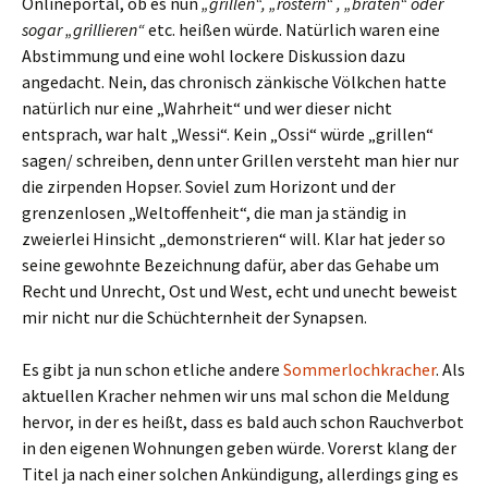
Onlineportal, ob es nun
„grillen“, „rostern“ , „braten“ oder
sogar „grillieren“
etc. heißen würde. Natürlich waren eine
Abstimmung und eine wohl lockere Diskussion dazu
angedacht. Nein, das chronisch zänkische Völkchen hatte
natürlich nur eine „Wahrheit“ und wer dieser nicht
entsprach, war halt „Wessi“. Kein „Ossi“ würde „grillen“
sagen/ schreiben, denn unter Grillen versteht man hier nur
die zirpenden Hopser. Soviel zum Horizont und der
grenzenlosen „Weltoffenheit“, die man ja ständig in
zweierlei Hinsicht „demonstrieren“ will. Klar hat jeder so
seine gewohnte Bezeichnung dafür, aber das Gehabe um
Recht und Unrecht, Ost und West, echt und unecht beweist
mir nicht nur die Schüchternheit der Synapsen.
Es gibt ja nun schon etliche andere
Sommerlochkracher
. Als
aktuellen Kracher nehmen wir uns mal schon die Meldung
hervor, in der es heißt, dass es bald auch schon Rauchverbot
in den eigenen Wohnungen geben würde. Vorerst klang der
Titel ja nach einer solchen Ankündigung, allerdings ging es