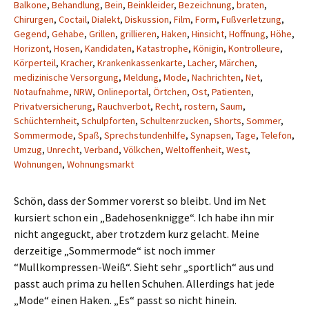
Balkone
,
Behandlung
,
Bein
,
Beinkleider
,
Bezeichnung
,
braten
,
Chirurgen
,
Coctail
,
Dialekt
,
Diskussion
,
Film
,
Form
,
Fußverletzung
,
Gegend
,
Gehabe
,
Grillen
,
grillieren
,
Haken
,
Hinsicht
,
Hoffnung
,
Höhe
,
Horizont
,
Hosen
,
Kandidaten
,
Katastrophe
,
Königin
,
Kontrolleure
,
Körperteil
,
Kracher
,
Krankenkassenkarte
,
Lacher
,
Märchen
,
medizinische Versorgung
,
Meldung
,
Mode
,
Nachrichten
,
Net
,
Notaufnahme
,
NRW
,
Onlineportal
,
Örtchen
,
Ost
,
Patienten
,
Privatversicherung
,
Rauchverbot
,
Recht
,
rostern
,
Saum
,
Schüchternheit
,
Schulpforten
,
Schultenrzucken
,
Shorts
,
Sommer
,
Sommermode
,
Spaß
,
Sprechstundenhilfe
,
Synapsen
,
Tage
,
Telefon
,
Umzug
,
Unrecht
,
Verband
,
Völkchen
,
Weltoffenheit
,
West
,
Wohnungen
,
Wohnungsmarkt
Schön, dass der Sommer vorerst so bleibt. Und im Net
kursiert schon ein „Badehosenknigge“. Ich habe ihn mir
nicht angeguckt, aber trotzdem kurz gelacht. Meine
derzeitige „Sommermode“ ist noch immer
“Mullkompressen-Weiß“. Sieht sehr „sportlich“ aus und
passt auch prima zu hellen Schuhen. Allerdings hat jede
„Mode“ einen Haken. „Es“ passt so nicht hinein.