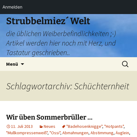
Anmelden
Zum
Strubbelmiez´ Welt
Inhalt
die üblichen Weiberbefindlichkeiten ;-)
springen
Artikel werden hier noch mit Herz, und
Tastatur geschrieben..
Suchen
Menü
nach:
Schlagwortarchiv: Schüchternheit
Wir üben Sommerbrüller …
11. Juli 2013
Neues
"Badehosenknigge"
,
"Hotpants"
,
"Mullkompressenweiß"
,
"Ossi"
,
Abmahnungen
,
Abstimmung
,
Äuglein
,