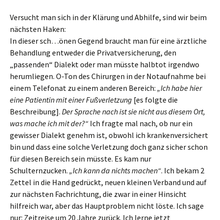
Versucht man sich in der Klärung und Abhilfe, sind wir beim
nächsten Haken:
In dieser sch…önen Gegend braucht man für eine ärztliche
Behandlung entweder die Privatversicherung, den
„passenden“ Dialekt oder man müsste halbtot irgendwo
herumliegen. O-Ton des Chirurgen in der Notaufnahme bei
einem Telefonat zu einem anderen Bereich:
„Ich habe hier
eine Patientin mit einer Fußverletzung
[es folgte die
Beschreibung].
Der Sprache nach ist sie nicht aus diesem Ort,
was mache ich mit der?“
Ich fragte mal nach, ob nur ein
gewisser Dialekt genehm ist, obwohl ich krankenversichert
bin und dass eine solche Verletzung doch ganz sicher schon
für diesen Bereich sein müsste. Es kam nur
Schulternzucken.
„Ich kann da nichts machen“
. Ich bekam 2
Zettel in die Hand gedrückt, neuen kleinen Verband und auf
zur nächsten Fachrichtung, die zwar in einer Hinsicht
hilfreich war, aber das Hauptproblem nicht löste. Ich sage
nur: Zeitreise um 20 Jahre zurück. Ich lerne jetzt