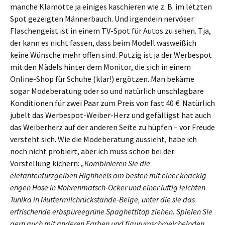
manche Klamotte ja einiges kaschieren wie z. B. im letzten
Spot gezeigten Männerbauch. Und irgendein nervöser
Flaschengeist ist in einem TV-Spot für Autos zu sehen. Tja,
der kann es nicht fassen, dass beim Modell wasweißich
keine Wünsche mehr offen sind. Putzig ist ja der Werbespot
mit den Mädels hinter dem Monitor, die sich in einem
Online-Shop für Schuhe (klar!) ergötzen. Man bekäme
sogar Modeberatung oder so und natürlich unschlagbare
Konditionen für zwei Paar zum Preis von fast 40 €. Natürlich
jubelt das Werbespot-Weiber-Herz und gefälligst hat auch
das Weiberherz auf der anderen Seite zu hüpfen – vor Freude
versteht sich. Wie die Modeberatung aussieht, habe ich
noch nicht probiert, aber ich muss schon bei der
Vorstellung kichern:
„Kombinieren Sie die
elefantenfurzgelben Highheels am besten mit einer knackig
engen Hose in Möhrenmatsch-Ocker und einer luftig leichten
Tunika in Muttermilchrückstände-Beige, unter die sie das
erfrischende erbspüreegrüne Spaghettitop ziehen. Spielen Sie
gern auch mit anderen Farben und figurumschmeichelnden