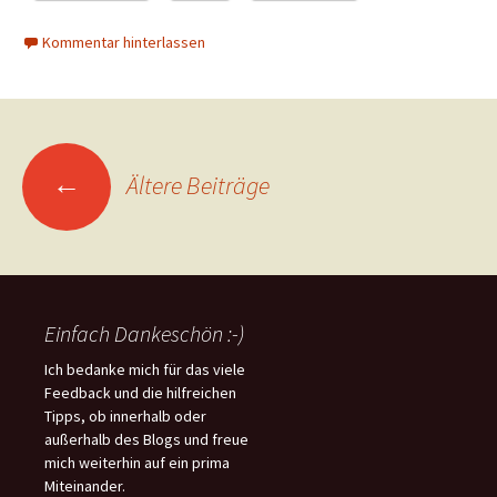
Kommentar hinterlassen
Beitragsnavigation
←
Ältere Beiträge
Einfach Dankeschön :-)
Ich bedanke mich für das viele
Feedback und die hilfreichen
Tipps, ob innerhalb oder
außerhalb des Blogs und freue
mich weiterhin auf ein prima
Miteinander.