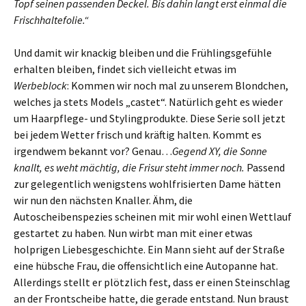
Topf seinen passenden Deckel. Bis dahin langt erst einmal die
Frischhaltefolie.“
Und damit wir knackig bleiben und die Frühlingsgefühle
erhalten bleiben, findet sich vielleicht etwas im
Werbeblock
: Kommen wir noch mal zu unserem Blondchen,
welches ja stets Models „castet“. Natürlich geht es wieder
um Haarpflege- und Stylingprodukte. Diese Serie soll jetzt
bei jedem Wetter frisch und kräftig halten. Kommt es
irgendwem bekannt vor? Genau…
Gegend XY, die Sonne
knallt, es weht mächtig, die Frisur steht immer noch.
Passend
zur gelegentlich wenigstens wohlfrisierten Dame hätten
wir nun den nächsten Knaller. Ähm, die
Autoscheibenspezies scheinen mit mir wohl einen Wettlauf
gestartet zu haben. Nun wirbt man mit einer etwas
holprigen Liebesgeschichte. Ein Mann sieht auf der Straße
eine hübsche Frau, die offensichtlich eine Autopanne hat.
Allerdings stellt er plötzlich fest, dass er einen Steinschlag
an der Frontscheibe hatte, die gerade entstand. Nun braust