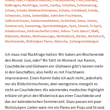
Online
,
Paar
,
Pittiplatschwasser
,
Polizeibeamte
,
Preis
,
Rathaus
,
Rollkragen
,
Rückfrage
,
Sache
,
Samba
,
Schatten
,
Schneeanzug
,
Schoki
,
Schoko-Weihinachtsmänner
,
Schuhe
,
Schuhkauf
,
Schule
,
Schwester
,
Seite
,
Seitenfüller
,
Sektchen Fruchtwein
,
Selbstvertrauen
,
Seniorenwohnheim
,
Sicherheit
,
Sinne
,
Somer
,
Sommerzeit
,
Sonnentag
,
Sportmeldungen
,
Spot
,
Strand
,
TV-Spot
,
Urlaubsreisen
,
Verbraucherherzchen
,
Videos "Lets dance"
,
Wahl
,
Wahnsinn
,
Weiber
,
Werbeaussage
,
Werbeblock
,
Wetter
,
Wickelrock
,
Wochenende
,
Wollstulpen Pareo
,
Wünsche
,
Zeitungsmeldungen
Ich muss mal Rückfrage halten: Wir haben am Wochenende
den Monat Juni, oder? Mir fällt im Moment nur Kamin,
Couchdecke und Glühwein ein. Glühwein gibt’s keinen mehr
in den Geschäften, also heißt es mit Fruchtwein
improvisieren. Einen Kamin habe ich auch nicht, jedenfalls
nur als Bildschirmschoner, aber wenigstens mangelt es
nicht an Couchdecken. Als wärmendes modisches Highlight
erkläre ich jetzt den Wickelrock aus einer Couchdecke und
das zur kalendarischen Sommerzeit. Dazu passen ein paar
Wollstulpen. Lieber wäre mir ein Pareo am Pops und Strand.