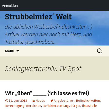
Anmelden
Zum
Strubbelmiez´ Welt
Inhalt
die üblichen Weiberbefindlichkeiten ;-)
springen
Artikel werden hier noch mit Herz, und
Tastatur geschrieben..
Suchen
Menü
nach:
Schlagwortarchiv: TV-Spot
Wir „üben“ _____ (ich lasse es frei)
11. Juni 2013
Neues
Angebote
,
Art
,
Befindlichkeiten
,
Berechtigung
,
Bereichen
,
Berichterstattung
,
Bürger
,
finanzielle