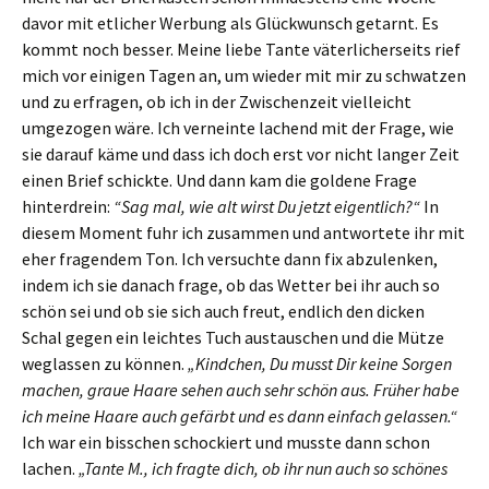
davor mit etlicher Werbung als Glückwunsch getarnt. Es
kommt noch besser. Meine liebe Tante väterlicherseits rief
mich vor einigen Tagen an, um wieder mit mir zu schwatzen
und zu erfragen, ob ich in der Zwischenzeit vielleicht
umgezogen wäre. Ich verneinte lachend mit der Frage, wie
sie darauf käme und dass ich doch erst vor nicht langer Zeit
einen Brief schickte. Und dann kam die goldene Frage
hinterdrein:
“Sag mal, wie alt wirst Du jetzt eigentlich?“
In
diesem Moment fuhr ich zusammen und antwortete ihr mit
eher fragendem Ton. Ich versuchte dann fix abzulenken,
indem ich sie danach frage, ob das Wetter bei ihr auch so
schön sei und ob sie sich auch freut, endlich den dicken
Schal gegen ein leichtes Tuch austauschen und die Mütze
weglassen zu können.
„Kindchen, Du musst Dir keine Sorgen
machen, graue Haare sehen auch sehr schön aus. Früher habe
ich meine Haare auch gefärbt und es dann einfach gelassen.“
Ich war ein bisschen schockiert und musste dann schon
lachen.
„Tante M., ich fragte dich, ob ihr nun auch so schönes