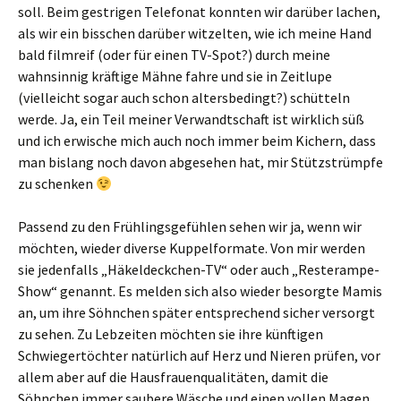
soll. Beim gestrigen Telefonat konnten wir darüber lachen,
als wir ein bisschen darüber witzelten, wie ich meine Hand
bald filmreif (oder für einen TV-Spot?) durch meine
wahnsinnig kräftige Mähne fahre und sie in Zeitlupe
(vielleicht sogar auch schon altersbedingt?) schütteln
werde. Ja, ein Teil meiner Verwandtschaft ist wirklich süß
und ich erwische mich auch noch immer beim Kichern, dass
man bislang noch davon abgesehen hat, mir Stützstrümpfe
zu schenken
Passend zu den Frühlingsgefühlen sehen wir ja, wenn wir
möchten, wieder diverse Kuppelformate. Von mir werden
sie jedenfalls „Häkeldeckchen-TV“ oder auch „Resterampe-
Show“ genannt. Es melden sich also wieder besorgte Mamis
an, um ihre Söhnchen später entsprechend sicher versorgt
zu sehen. Zu Lebzeiten möchten sie ihre künftigen
Schwiegertöchter natürlich auf Herz und Nieren prüfen, vor
allem aber auf die Hausfrauenqualitäten, damit die
Söhnchen immer saubere Wäsche und einen vollen Magen