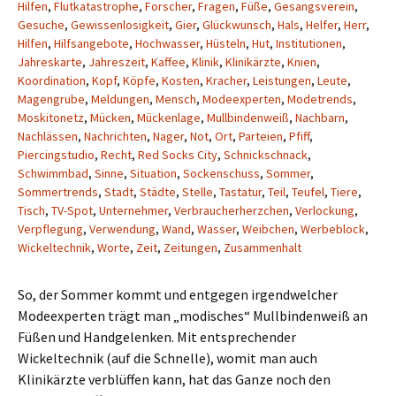
Hilfen
,
Flutkatastrophe
,
Forscher
,
Fragen
,
Füße
,
Gesangsverein
,
Gesuche
,
Gewissenlosigkeit
,
Gier
,
Glückwunsch
,
Hals
,
Helfer
,
Herr
,
Hilfen
,
Hilfsangebote
,
Hochwasser
,
Hüsteln
,
Hut
,
Institutionen
,
Jahreskarte
,
Jahreszeit
,
Kaffee
,
Klinik
,
Klinikärzte
,
Knien
,
Koordination
,
Kopf
,
Köpfe
,
Kosten
,
Kracher
,
Leistungen
,
Leute
,
Magengrube
,
Meldungen
,
Mensch
,
Modeexperten
,
Modetrends
,
Moskitonetz
,
Mücken
,
Mückenlage
,
Mullbindenweiß
,
Nachbarn
,
Nachlässen
,
Nachrichten
,
Nager
,
Not
,
Ort
,
Parteien
,
Pfiff
,
Piercingstudio
,
Recht
,
Red Socks City
,
Schnickschnack
,
Schwimmbad
,
Sinne
,
Situation
,
Sockenschuss
,
Sommer
,
Sommertrends
,
Stadt
,
Städte
,
Stelle
,
Tastatur
,
Teil
,
Teufel
,
Tiere
,
Tisch
,
TV-Spot
,
Unternehmer
,
Verbraucherherzchen
,
Verlockung
,
Verpflegung
,
Verwendung
,
Wand
,
Wasser
,
Weibchen
,
Werbeblock
,
Wickeltechnik
,
Worte
,
Zeit
,
Zeitungen
,
Zusammenhalt
So, der Sommer kommt und entgegen irgendwelcher
Modeexperten trägt man „modisches“ Mullbindenweiß an
Füßen und Handgelenken. Mit entsprechender
Wickeltechnik (auf die Schnelle), womit man auch
Klinikärzte verblüffen kann, hat das Ganze noch den