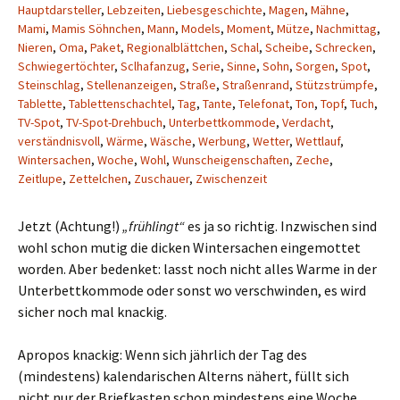
Hauptdarsteller
,
Lebzeiten
,
Liebesgeschichte
,
Magen
,
Mähne
,
Mami
,
Mamis Söhnchen
,
Mann
,
Models
,
Moment
,
Mütze
,
Nachmittag
,
Nieren
,
Oma
,
Paket
,
Regionalblättchen
,
Schal
,
Scheibe
,
Schrecken
,
Schwiegertöchter
,
Sclhafanzug
,
Serie
,
Sinne
,
Sohn
,
Sorgen
,
Spot
,
Steinschlag
,
Stellenanzeigen
,
Straße
,
Straßenrand
,
Stützstrümpfe
,
Tablette
,
Tablettenschachtel
,
Tag
,
Tante
,
Telefonat
,
Ton
,
Topf
,
Tuch
,
TV-Spot
,
TV-Spot-Drehbuch
,
Unterbettkommode
,
Verdacht
,
verständnisvoll
,
Wärme
,
Wäsche
,
Werbung
,
Wetter
,
Wettlauf
,
Wintersachen
,
Woche
,
Wohl
,
Wunscheigenschaften
,
Zeche
,
Zeitlupe
,
Zettelchen
,
Zuschauer
,
Zwischenzeit
Jetzt (Achtung!)
„frühlingt“
es ja so richtig. Inzwischen sind
wohl schon mutig die dicken Wintersachen eingemottet
worden. Aber bedenket: lasst noch nicht alles Warme in der
Unterbettkommode oder sonst wo verschwinden, es wird
sicher noch mal knackig.
Apropos knackig: Wenn sich jährlich der Tag des
(mindestens) kalendarischen Alterns nähert, füllt sich
nicht nur der Briefkasten schon mindestens eine Woche