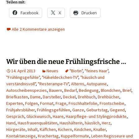
Teilen mit:
Facebook
X
Drucken
Alle 2 Kommentare anzeigen
Wir üben die neue Frühlingsfrische …
14. April 2013
Neues
"Biotin"
,
"feines Haar"
,
"Frühlingsgefühle"
,
"Häkeldeckchen-TV"
,
"häuslich und
verständnisvoll"
,
"Resterampe-TV"
,
Alterns
,
Autopanne
,
Autoscheibenspezies
,
Bauern
,
Bedarf
,
Bedingung
,
Blondchen
,
Brief
,
Briefkasten
,
Dame
,
Darsteller
,
Deckel
,
Drehbuch
,
Drehbücher
,
Experten
,
Folgen
,
Format
,
Frage
,
Frischhaltefolie
,
Frontscheibe
,
Frühjahrsblüher
,
Frühlingsgefühlen
,
Ganze
,
Geburtstag
,
Gegend
,
Gespräch
,
Glückwunsch
,
Haare
,
Haarpflege- und Stylingprodukte
,
Hand
,
Hausfrauenqualitäten
,
Haushälterin
,
häuslich
,
Herz
,
Hörgeräte
,
Inhalt
,
Käffchen
,
Kichern
,
Kindchen
,
Knaller
,
Kontaktanzeige
,
Krachertag
,
Kuppelformate
,
Leben Regisseure und