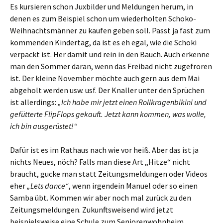
Es kursieren schon Juxbilder und Meldungen herum, in
denen es zum Beispiel schon um wiederholten Schoko-
Weihnachtsmänner zu kaufen geben soll. Passt ja fast zum
kommenden Kindertag, da ist es eh egal, wie die Schoki
verpackt ist. Her damit und rein in den Bauch. Auch erkenne
man den Sommer daran, wenn das Freibad nicht zugefroren
ist. Der kleine November möchte auch gern aus dem Mai
abgeholt werden usw. usf. Der Knaller unter den Sprüchen
ist allerdings:
„Ich habe mir jetzt einen Rollkragenbikini und
gefütterte FlipFlops gekauft. Jetzt kann kommen, was wolle,
ich bin ausgerüstet!“
Dafür ist es im Rathaus nach wie vor heiß. Aber das ist ja
nichts Neues, nöch? Falls man diese Art „Hitze“ nicht
braucht, gucke man statt Zeitungsmeldungen oder Videos
eher
„Lets dance“
, wenn irgendein Manuel oder so einen
Samba übt. Kommen wir aber noch mal zurück zu den
Zeitungsmeldungen. Zukunftsweisend wird jetzt
beispielsweise eine Schule zum Seniorenwohnheim