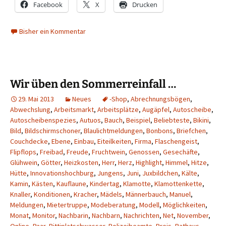
Facebook
X
Drucken
Bisher ein Kommentar
Wir üben den Sommerreinfall …
29. Mai 2013
Neues
-Shop
,
Abrechnungsbögen
,
Abwechslung
,
Arbeitsmarkt
,
Arbeitsplätze
,
Augäpfel
,
Autoscheibe
,
Autoscheibenspezies
,
Autuos
,
Bauch
,
Beispiel
,
Beliebteste
,
Bikini
,
Bild
,
Bildschirmschoner
,
Blaulichtmeldungen
,
Bonbons
,
Briefchen
,
Couchdecke
,
Ebene
,
Einbau
,
Eiteilkeiten
,
Firma
,
Flaschengeist
,
Flipflops
,
Freibad
,
Freude
,
Fruchtwein
,
Genossen
,
Gesechäfte
,
Glühwein
,
Götter
,
Heizkosten
,
Herr
,
Herz
,
Highlight
,
Himmel
,
Hitze
,
Hütte
,
Innovationshochburg
,
Jungens
,
Juni
,
Juxbildchen
,
Kälte
,
Kamin
,
Kästen
,
Kauflaune
,
Kindertag
,
Klamotte
,
Klamottenkette
,
Knaller
,
Konditionen
,
Kracher
,
Mädels
,
Männerbauch
,
Manuel
,
Meldungen
,
Mietertruppe
,
Modeberatung
,
Modell
,
Möglichkeiten
,
Monat
,
Monitor
,
Nachbarin
,
Nachbarn
,
Nachrichten
,
Net
,
November
,