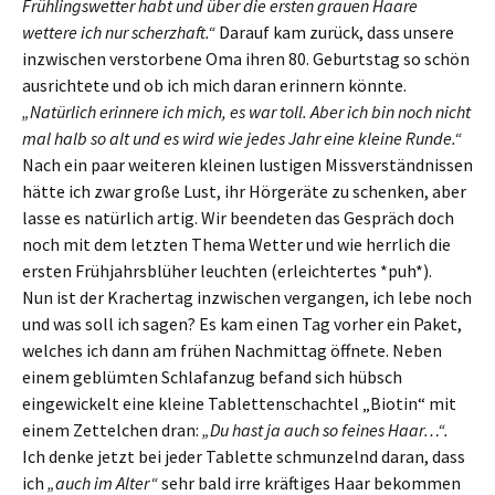
Frühlingswetter habt und über die ersten grauen Haare
wettere ich nur scherzhaft.“
Darauf kam zurück, dass unsere
inzwischen verstorbene Oma ihren 80. Geburtstag so schön
ausrichtete und ob ich mich daran erinnern könnte.
„Natürlich erinnere ich mich, es war toll. Aber ich bin noch nicht
mal halb so alt und es wird wie jedes Jahr eine kleine Runde.“
Nach ein paar weiteren kleinen lustigen Missverständnissen
hätte ich zwar große Lust, ihr Hörgeräte zu schenken, aber
lasse es natürlich artig. Wir beendeten das Gespräch doch
noch mit dem letzten Thema Wetter und wie herrlich die
ersten Frühjahrsblüher leuchten (erleichtertes *puh*).
Nun ist der Krachertag inzwischen vergangen, ich lebe noch
und was soll ich sagen? Es kam einen Tag vorher ein Paket,
welches ich dann am frühen Nachmittag öffnete. Neben
einem geblümten Schlafanzug befand sich hübsch
eingewickelt eine kleine Tablettenschachtel „Biotin“ mit
einem Zettelchen dran:
„Du hast ja auch so feines Haar…“.
Ich denke jetzt bei jeder Tablette schmunzelnd daran, dass
ich
„auch im Alter“
sehr bald irre kräftiges Haar bekommen