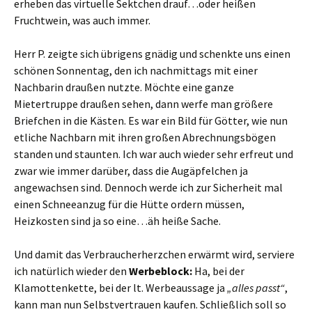
erheben das virtuelle Sektchen drauf…oder heißen
Fruchtwein, was auch immer.
Herr P. zeigte sich übrigens gnädig und schenkte uns einen
schönen Sonnentag, den ich nachmittags mit einer
Nachbarin draußen nutzte. Möchte eine ganze
Mietertruppe draußen sehen, dann werfe man größere
Briefchen in die Kästen. Es war ein Bild für Götter, wie nun
etliche Nachbarn mit ihren großen Abrechnungsbögen
standen und staunten. Ich war auch wieder sehr erfreut und
zwar wie immer darüber, dass die Augäpfelchen ja
angewachsen sind. Dennoch werde ich zur Sicherheit mal
einen Schneeanzug für die Hütte ordern müssen,
Heizkosten sind ja so eine…äh heiße Sache.
Und damit das Verbraucherherzchen erwärmt wird, serviere
ich natürlich wieder den
Werbeblock:
Ha, bei der
Klamottenkette, bei der lt. Werbeaussage ja
„alles passt“
,
kann man nun Selbstvertrauen kaufen. Schließlich soll so