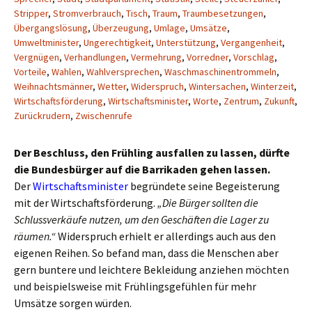
Stripper
,
Stromverbrauch
,
Tisch
,
Traum
,
Traumbesetzungen
,
Übergangslösung
,
Überzeugung
,
Umlage
,
Umsätze
,
Umweltminister
,
Ungerechtigkeit
,
Unterstützung
,
Vergangenheit
,
Vergnügen
,
Verhandlungen
,
Vermehrung
,
Vorredner
,
Vorschlag
,
Vorteile
,
Wahlen
,
Wahlversprechen
,
Waschmaschinentrommeln
,
Weihnachtsmänner
,
Wetter
,
Widerspruch
,
Wintersachen
,
Winterzeit
,
Wirtschaftsförderung
,
Wirtschaftsminister
,
Worte
,
Zentrum
,
Zukunft
,
Zurückrudern
,
Zwischenrufe
Der Beschluss, den Frühling ausfallen zu lassen, dürfte
die Bundesbürger auf die Barrikaden gehen lassen.
Der
Wirtschaftsminister
begründete seine Begeisterung
mit der Wirtschaftsförderung.
„Die Bürger sollten die
Schlussverkäufe nutzen, um den Geschäften die Lager zu
räumen.“
Widerspruch erhielt er allerdings auch aus den
eigenen Reihen. So befand man, dass die Menschen aber
gern buntere und leichtere Bekleidung anziehen möchten
und beispielsweise mit Frühlingsgefühlen für mehr
Umsätze sorgen würden.