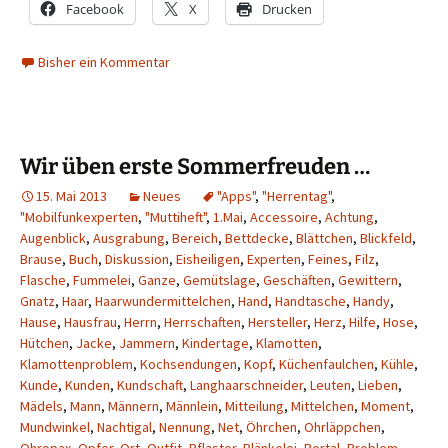
Facebook
X
Drucken
Bisher ein Kommentar
Wir üben erste Sommerfreuden …
15. Mai 2013
Neues
"Apps"
,
"Herrentag"
,
"Mobilfunkexperten
,
"Muttiheft"
,
1.Mai
,
Accessoire
,
Achtung
,
Augenblick
,
Ausgrabung
,
Bereich
,
Bettdecke
,
Blättchen
,
Blickfeld
,
Brause
,
Buch
,
Diskussion
,
Eisheiligen
,
Experten
,
Feines
,
Filz
,
Flasche
,
Fummelei
,
Ganze
,
Gemütslage
,
Geschäften
,
Gewittern
,
Gnatz
,
Haar
,
Haarwundermittelchen
,
Hand
,
Handtasche
,
Handy
,
Hause
,
Hausfrau
,
Herrn
,
Herrschaften
,
Hersteller
,
Herz
,
Hilfe
,
Hose
,
Hütchen
,
Jacke
,
Jammern
,
Kindertage
,
Klamotten
,
Klamottenproblem
,
Kochsendungen
,
Kopf
,
Küchenfaulchen
,
Kühle
,
Kunde
,
Kunden
,
Kundschaft
,
Langhaarschneider
,
Leuten
,
Lieben
,
Mädels
,
Mann
,
Männern
,
Männlein
,
Mitteilung
,
Mittelchen
,
Moment
,
Mundwinkel
,
Nachtigal
,
Nennung
,
Net
,
Öhrchen
,
Ohrläppchen
,