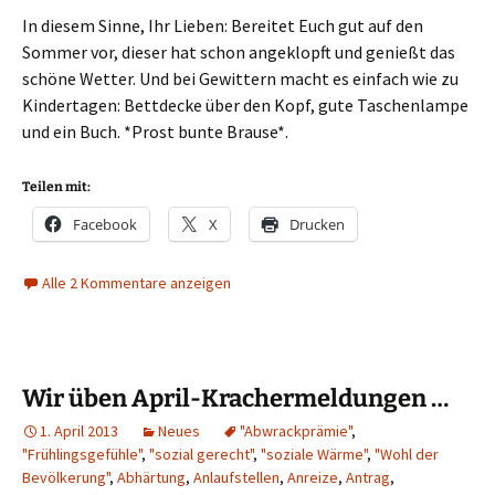
In diesem Sinne, Ihr Lieben: Bereitet Euch gut auf den
Sommer vor, dieser hat schon angeklopft und genießt das
schöne Wetter. Und bei Gewittern macht es einfach wie zu
Kindertagen: Bettdecke über den Kopf, gute Taschenlampe
und ein Buch. *Prost bunte Brause*.
Teilen mit:
Facebook
X
Drucken
Alle 2 Kommentare anzeigen
Wir üben April-Krachermeldungen …
1. April 2013
Neues
"Abwrackprämie"
,
"Frühlingsgefühle"
,
"sozial gerecht"
,
"soziale Wärme"
,
"Wohl der
Bevölkerung"
,
Abhärtung
,
Anlaufstellen
,
Anreize
,
Antrag
,