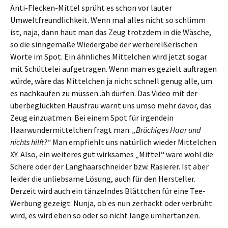
Anti-Flecken-Mittel sprüht es schon vor lauter
Umweltfreundlichkeit. Wenn mal alles nicht so schlimm
ist, naja, dann haut man das Zeug trotzdem in die Wäsche,
so die sinngemäße Wiedergabe der werbereißerischen
Worte im Spot. Ein ähnliches Mittelchen wird jetzt sogar
mit Schüttelei aufgetragen. Wenn man es gezielt auftragen
würde, wäre das Mittelchen ja nicht schnell genug alle, um
es nachkaufen zu müssen..äh dürfen. Das Video mit der
überbeglückten Hausfrau warnt uns umso mehr davor, das
Zeug einzuatmen. Bei einem Spot für irgendein
Haarwundermittelchen fragt man:
„Brüchiges Haar und
nichts hilft?“
Man empfiehlt uns natürlich wieder Mittelchen
XY. Also, ein weiteres gut wirksames „Mittel“ wäre wohl die
Schere oder der Langhaarschneider bzw. Rasierer. Ist aber
leider die unliebsame Lösung, auch für den Hersteller.
Derzeit wird auch ein tänzelndes Blättchen für eine Tee-
Werbung gezeigt. Nunja, ob es nun zerhackt oder verbrüht
wird, es wird eben so oder so nicht lange umhertanzen.