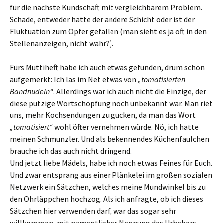
für die nächste Kundschaft mit vergleichbarem Problem.
Schade, entweder hatte der andere Schicht oder ist der
Fluktuation zum Opfer gefallen (man sieht es ja oft in den
Stellenanzeigen, nicht wahr?).
Fürs Muttiheft habe ich auch etwas gefunden, drum schön
aufgemerkt: Ich las im Net etwas von
„tomatisierten
Bandnudeln“
. Allerdings war ich auch nicht die Einzige, der
diese putzige Wortschöpfung noch unbekannt war. Man riet
uns, mehr Kochsendungen zu gucken, da man das Wort
„tomatisiert“
wohl öfter vernehmen würde. Nö, ich hatte
meinen Schmunzler. Und als bekennendes Küchenfaulchen
brauche ich das auch nicht dringend.
Und jetzt liebe Mädels, habe ich noch etwas Feines für Euch.
Und zwar entsprang aus einer Plänkelei im großen sozialen
Netzwerk ein Sätzchen, welches meine Mundwinkel bis zu
den Ohrläppchen hochzog. Als ich anfragte, ob ich dieses
Sätzchen hier verwenden darf, war das sogar sehr
willkommen, mit namentlicher Nennung des Urhebers.