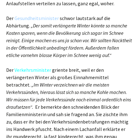
Anlaufstellen verteilen zu lassen, ganz egal, woher.
Der
Gesundheitsminister
schwor lautstark auf die
Abhärtung.
„Der somit verlängerte Winter könnte so manche
Kosten sparen, wenn die Bevölkerung sich sogar im Schnee
reinigt. Einige machen es uns ja schon vor. Wir sollten Nacktheit
in der Öffentlichkeit unbedingt fördern. Außerdem fallen
etliche vornehm blasse Körper im Schnee wenig auf.“
Der
Verkehrsminister
griente breit, weil er den
verlängerten Winter als großes Einnahmemittel
betrachtet.
„Im Winter verzeichnen wir die meisten
Verkehrssünden, hieraus lässt sich so manche Kohle machen.
Wir müssen für jede Verkehrssünde noch einmal ordentlich eins
draufsetzen“.
Er bemerkte den schneidenden Blick der
Familienministerin und sah sie fragend an. Sie zischte ihm
zu, dass er ihr bei den Verkehrsündenbetrafungen mächtig
ins Handwerk pfuscht. Nach einem Lachanfall erklärte er
ihr mundgerecht, ja fast kindgerecht, was ihm genau