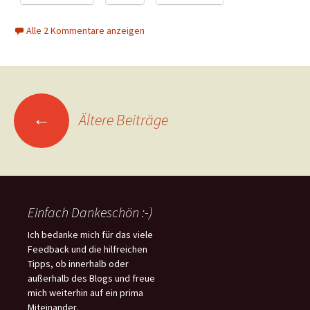
Alle 2 Kommentare anzeigen
Beitragsnavigation
←
Ältere Beiträge
Einfach Dankeschön :-)
Ich bedanke mich für das viele
Feedback und die hilfreichen
Tipps, ob innerhalb oder
außerhalb des Blogs und freue
mich weiterhin auf ein prima
Miteinander.