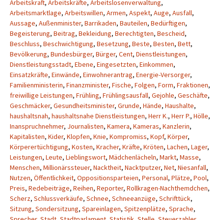
Arbeitskraft
,
Arbeitskräfte
,
Arbeitslosenverwaltung
,
Arbeitsmarktlage
,
Arbeitswillen
,
Armen
,
Aspekt
,
Auge
,
Ausfall
,
Aussage
,
Außenminister
,
Barrikaden
,
Bauteilen
,
Bedürftigen
,
Begeisterung
,
Beitrag
,
Bekleidung
,
Berechtigten
,
Bescheid
,
Beschluss
,
Beschwichtigung
,
Besetzung
,
Beste
,
Besten
,
Bett
,
Bevölkerung
,
Bundesbürger
,
Bürger
,
Cent
,
Dienstleistungen
,
Dienstleistungsstadt
,
Ebene
,
Eingesetzten
,
Einkommen
,
Einsatzkräfte
,
Einwände
,
Einwohnerantrag
,
Energie-Versorger
,
Familienministerin
,
Finanzminister
,
Fische
,
Folgen
,
Form
,
Fraktionen
,
freiwillige Leistungen
,
Frühling
,
Frühlingsausfall
,
Gejohle
,
Geschäfte
,
Geschmäcker
,
Gesundheitsminister
,
Grunde
,
Hände
,
Haushalte
,
haushaltsnah
,
haushaltsnahe Dienstleistungen
,
Herr K.
,
Herr P.
,
Hölle
,
Inanspruchnehmer
,
Journalisten
,
Kamera
,
Kameras
,
Kanzlerin
,
Kapitalisten
,
Kider
,
Klopfen
,
Knie
,
Kompromiss
,
Kopf
,
Körper
,
Körperertüchtigung
,
Kosten
,
Kracher
,
Kräfte
,
Kröten
,
Lachen
,
Lager
,
Leistungen
,
Leute
,
Lieblingswort
,
Mädchenlächeln
,
Markt
,
Masse
,
Menschen
,
Millionärssteuer
,
Nacktheit
,
Nacktputzer
,
Net
,
Niesanfall
,
Nutzen
,
Öffentlichkeit
,
Oppositionsparteien
,
Personal
,
Plätze
,
Pool
,
Preis
,
Redebeiträge
,
Reihen
,
Reporter
,
Rollkragen-Nachthemdchen
,
Scherz
,
Schlussverkäufe
,
Schnee
,
Schneeanzüge
,
Schrifttück
,
Sitzung
,
Sondersitzung
,
Spareinlagen
,
Spitzenplätze
,
Sprache
,
Sprecher
,
Stadt
,
Stadtparlament
,
Statistik
,
Stelle
,
Steuerzahler
,