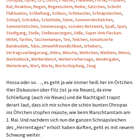
Ohropax
,
Opfer
,
Ort
,
Outfit
,
Pflaster
,
Plänkelei
,
Portal
,
Problem
,
Rat
,
Reaktion
,
Regen
,
Regenschirm
,
Reihe
,
Sätzchen
,
Schicht
Fluktuation
,
Schließung
,
Schluss
,
Schmunzler
,
Schnapsleichen
,
Schopf
,
Schränke
,
Schüttelei
,
Sinne
,
Sommerdeckelchen
,
Sommerlatschen
,
Sonnenzeugs
,
soziales Netzwerk
,
Spaß
,
Spot
,
Stadtgang
,
Stelle
,
Stellenanzeigen
,
Stille
,
Super-Anti-Flecken-
Mittel
,
Tarifen
,
Taschenlampe
,
Tee
,
Teilchen
,
tomatisierte
Bandnudeln
,
Tube
,
Umweltfreundlichkeit
,
Urhebers
,
Vertragsverlängerung
,
Video
,
Wäsche
,
Weibchen
,
Weiblein
,
Weise
,
Werbeblock
,
Wetterdienst
,
Wettervorhersage
,
Wiedergabe
,
Winterkram
,
Wort
,
Worte
,
Wortschöpfung
,
Zeug
Hossa oder so…., es geht ja wie immer heiß her im Örtchen.
Hier Diskussion über Filz (ist ja nix Neues), da eine
Schließung (auch nix Neues) und die Nachtigall trapst
derart laut, dass ich mir schon die schön bunten Ohropax
ins Öhrchen stopfen müsste, wie beim Marschtamtam am
1. Mai. Und nachdem sich nun die ganzen Schnapsleichen
des „Herrentages“ erholt haben dürften, geht es mit neuem
Schwung weiter.