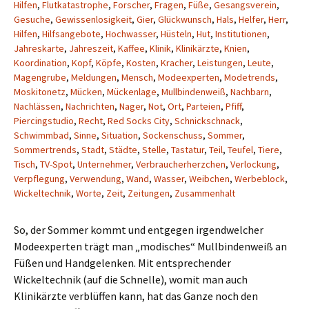
Hilfen
,
Flutkatastrophe
,
Forscher
,
Fragen
,
Füße
,
Gesangsverein
,
Gesuche
,
Gewissenlosigkeit
,
Gier
,
Glückwunsch
,
Hals
,
Helfer
,
Herr
,
Hilfen
,
Hilfsangebote
,
Hochwasser
,
Hüsteln
,
Hut
,
Institutionen
,
Jahreskarte
,
Jahreszeit
,
Kaffee
,
Klinik
,
Klinikärzte
,
Knien
,
Koordination
,
Kopf
,
Köpfe
,
Kosten
,
Kracher
,
Leistungen
,
Leute
,
Magengrube
,
Meldungen
,
Mensch
,
Modeexperten
,
Modetrends
,
Moskitonetz
,
Mücken
,
Mückenlage
,
Mullbindenweiß
,
Nachbarn
,
Nachlässen
,
Nachrichten
,
Nager
,
Not
,
Ort
,
Parteien
,
Pfiff
,
Piercingstudio
,
Recht
,
Red Socks City
,
Schnickschnack
,
Schwimmbad
,
Sinne
,
Situation
,
Sockenschuss
,
Sommer
,
Sommertrends
,
Stadt
,
Städte
,
Stelle
,
Tastatur
,
Teil
,
Teufel
,
Tiere
,
Tisch
,
TV-Spot
,
Unternehmer
,
Verbraucherherzchen
,
Verlockung
,
Verpflegung
,
Verwendung
,
Wand
,
Wasser
,
Weibchen
,
Werbeblock
,
Wickeltechnik
,
Worte
,
Zeit
,
Zeitungen
,
Zusammenhalt
So, der Sommer kommt und entgegen irgendwelcher
Modeexperten trägt man „modisches“ Mullbindenweiß an
Füßen und Handgelenken. Mit entsprechender
Wickeltechnik (auf die Schnelle), womit man auch
Klinikärzte verblüffen kann, hat das Ganze noch den