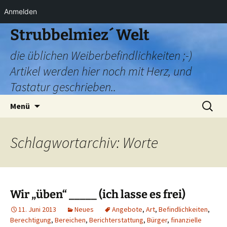
Anmelden
Zum
Strubbelmiez´ Welt
Inhalt
die üblichen Weiberbefindlichkeiten ;-)
springen
Artikel werden hier noch mit Herz, und
Tastatur geschrieben..
Suchen
Menü
nach:
Schlagwortarchiv: Worte
Wir „üben“ _____ (ich lasse es frei)
11. Juni 2013
Neues
Angebote
,
Art
,
Befindlichkeiten
,
Berechtigung
,
Bereichen
,
Berichterstattung
,
Bürger
,
finanzielle