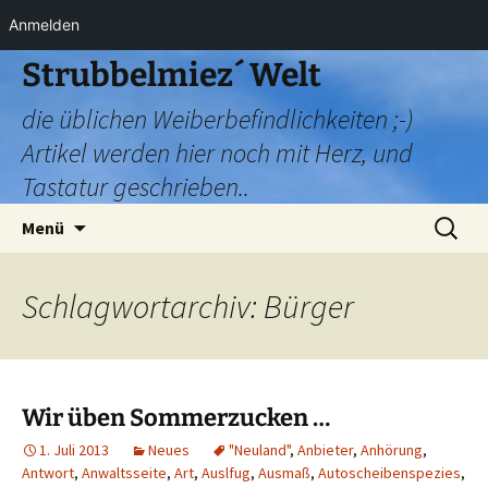
Anmelden
Zum
Strubbelmiez´ Welt
Inhalt
die üblichen Weiberbefindlichkeiten ;-)
springen
Artikel werden hier noch mit Herz, und
Tastatur geschrieben..
Suchen
Menü
nach:
Schlagwortarchiv: Bürger
Wir üben Sommerzucken …
1. Juli 2013
Neues
"Neuland"
,
Anbieter
,
Anhörung
,
Antwort
,
Anwaltsseite
,
Art
,
Auslfug
,
Ausmaß
,
Autoscheibenspezies
,