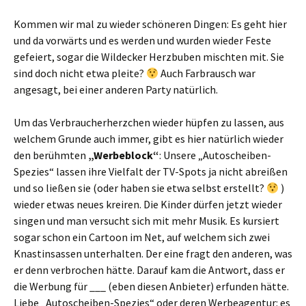
Kommen wir mal zu wieder schöneren Dingen: Es geht hier
und da vorwärts und es werden und wurden wieder Feste
gefeiert, sogar die Wildecker Herzbuben mischten mit. Sie
sind doch nicht etwa pleite?
Auch Farbrausch war
angesagt, bei einer anderen Party natürlich.
Um das Verbraucherherzchen wieder hüpfen zu lassen, aus
welchem Grunde auch immer, gibt es hier natürlich wieder
den berühmten
„Werbeblock“
: Unsere „Autoscheiben-
Spezies“ lassen ihre Vielfalt der TV-Spots ja nicht abreißen
und so ließen sie (oder haben sie etwa selbst erstellt?
)
wieder etwas neues kreiren. Die Kinder dürfen jetzt wieder
singen und man versucht sich mit mehr Musik. Es kursiert
sogar schon ein Cartoon im Net, auf welchem sich zwei
Knastinsassen unterhalten. Der eine fragt den anderen, was
er denn verbrochen hätte. Darauf kam die Antwort, dass er
die Werbung für ___ (eben diesen Anbieter) erfunden hätte.
Liebe „Autoscheiben-Spezies“ oder deren Werbeagentur: es