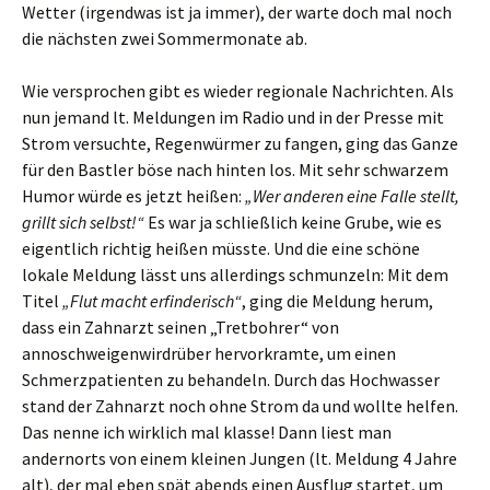
Wetter (irgendwas ist ja immer), der warte doch mal noch
die nächsten zwei Sommermonate ab.
Wie versprochen gibt es wieder regionale Nachrichten. Als
nun jemand lt. Meldungen im Radio und in der Presse mit
Strom versuchte, Regenwürmer zu fangen, ging das Ganze
für den Bastler böse nach hinten los. Mit sehr schwarzem
Humor würde es jetzt heißen:
„Wer anderen eine Falle stellt,
grillt sich selbst!“
Es war ja schließlich keine Grube, wie es
eigentlich richtig heißen müsste. Und die eine schöne
lokale Meldung lässt uns allerdings schmunzeln: Mit dem
Titel
„Flut macht erfinderisch“
, ging die Meldung herum,
dass ein Zahnarzt seinen „Tretbohrer“ von
annoschweigenwirdrüber hervorkramte, um einen
Schmerzpatienten zu behandeln. Durch das Hochwasser
stand der Zahnarzt noch ohne Strom da und wollte helfen.
Das nenne ich wirklich mal klasse! Dann liest man
andernorts von einem kleinen Jungen (lt. Meldung 4 Jahre
alt), der mal eben spät abends einen Ausflug startet, um