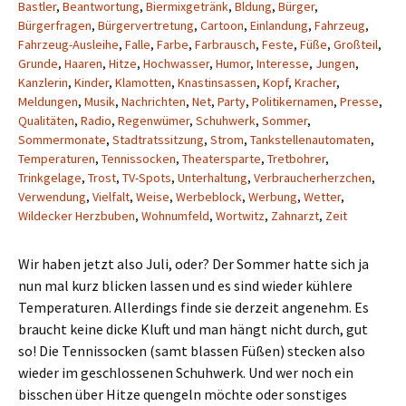
Bastler
,
Beantwortung
,
Biermixgetränk
,
Bldung
,
Bürger
,
Bürgerfragen
,
Bürgervertretung
,
Cartoon
,
Einlandung
,
Fahrzeug
,
Fahrzeug-Ausleihe
,
Falle
,
Farbe
,
Farbrausch
,
Feste
,
Füße
,
Großteil
,
Grunde
,
Haaren
,
Hitze
,
Hochwasser
,
Humor
,
Interesse
,
Jungen
,
Kanzlerin
,
Kinder
,
Klamotten
,
Knastinsassen
,
Kopf
,
Kracher
,
Meldungen
,
Musik
,
Nachrichten
,
Net
,
Party
,
Politikernamen
,
Presse
,
Qualitäten
,
Radio
,
Regenwümer
,
Schuhwerk
,
Sommer
,
Sommermonate
,
Stadtratssitzung
,
Strom
,
Tankstellenautomaten
,
Temperaturen
,
Tennissocken
,
Theatersparte
,
Tretbohrer
,
Trinkgelage
,
Trost
,
TV-Spots
,
Unterhaltung
,
Verbraucherherzchen
,
Verwendung
,
Vielfalt
,
Weise
,
Werbeblock
,
Werbung
,
Wetter
,
Wildecker Herzbuben
,
Wohnumfeld
,
Wortwitz
,
Zahnarzt
,
Zeit
Wir haben jetzt also Juli, oder? Der Sommer hatte sich ja
nun mal kurz blicken lassen und es sind wieder kühlere
Temperaturen. Allerdings finde sie derzeit angenehm. Es
braucht keine dicke Kluft und man hängt nicht durch, gut
so! Die Tennissocken (samt blassen Füßen) stecken also
wieder im geschlossenen Schuhwerk. Und wer noch ein
bisschen über Hitze quengeln möchte oder sonstiges