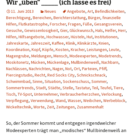
Wir „üben“ _____ (ich lasse es frei)
11. Juni 2013
Neues
Angebote
,
Art
,
Befindlichkeiten
,
Berechtigung
,
Bereichen
,
Berichterstattung
,
Bürger
,
finanzielle
Hilfen
,
Flutkatastrophe
,
Forscher
,
Fragen
,
Füße
,
Gesangsverein
,
Gesuche
,
Gewissenlosigkeit
,
Gier
,
Glückwunsch
,
Hals
,
Helfer
,
Herr
,
Hilfen
,
Hilfsangebote
,
Hochwasser
,
Hüsteln
,
Hut
,
Institutionen
,
Jahreskarte
,
Jahreszeit
,
Kaffee
,
Klinik
,
Klinikärzte
,
Knien
,
Koordination
,
Kopf
,
Köpfe
,
Kosten
,
Kracher
,
Leistungen
,
Leute
,
Magengrube
,
Meldungen
,
Mensch
,
Modeexperten
,
Modetrends
,
Moskitonetz
,
Mücken
,
Mückenlage
,
Mullbindenweiß
,
Nachbarn
,
Nachlässen
,
Nachrichten
,
Nager
,
Not
,
Ort
,
Parteien
,
Pfiff
,
Piercingstudio
,
Recht
,
Red Socks City
,
Schnickschnack
,
Schwimmbad
,
Sinne
,
Situation
,
Sockenschuss
,
Sommer
,
Sommertrends
,
Stadt
,
Städte
,
Stelle
,
Tastatur
,
Teil
,
Teufel
,
Tiere
,
Tisch
,
TV-Spot
,
Unternehmer
,
Verbraucherherzchen
,
Verlockung
,
Verpflegung
,
Verwendung
,
Wand
,
Wasser
,
Weibchen
,
Werbeblock
,
Wickeltechnik
,
Worte
,
Zeit
,
Zeitungen
,
Zusammenhalt
So, der Sommer kommt und entgegen irgendwelcher
Modeexperten trägt man „modisches“ Mullbindenweiß an