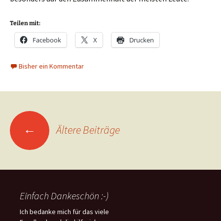
Teilen mit:
Facebook
X
Drucken
Bisher ein Kommentar
Beitragsnavigation
←
Ältere Beiträge
Einfach Dankeschön :-)
Ich bedanke mich für das viele