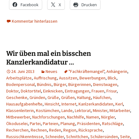
Facebook
X
Drucken
Kommentar hinterlassen
Wir üben mal ein bisschen
Kanzlerkandidatur …
24. Juni 2013
Neues
"Fachkräftemangel"
,
Anhängerin
,
Arbeitsplätze
,
Auffrischung
,
Aussitzen
,
Bewerbungen
,
Blick
,
Bodenpersonal
,
Bündnis
,
Bürger
,
Bürgerinnen
,
Dienstwagen
,
Doktor
,
Doktortitel
,
Einknicken
,
Eintragungen
,
Frauen
,
Frisur
,
Geschenke
,
Gründen
,
Grüße
,
Grüßen
,
Haltung
,
Häufchen
,
Hausaufgabenhefte
,
Hinsicht
,
Internet
,
Kanlzerkandidaten
,
Kerl
,
Klassenleiterin
,
Kostümchen
,
Lande
,
Lektorat
,
Minister
,
Mitarbeiter
,
Mitbewerber
,
Nachforschungen
,
Nachhilfe
,
Namen
,
Nörgler
,
Ökoduselei
,
Partei
,
Parteien
,
Planung
,
Präsidenten
,
Ratschläge
,
Recherchen
,
Rechnen
,
Reden
,
Region
,
Rücksprache
,
Russischkenntnisse
,
Schneider
,
Schnittchen
,
Schülersünden
,
Seite
,