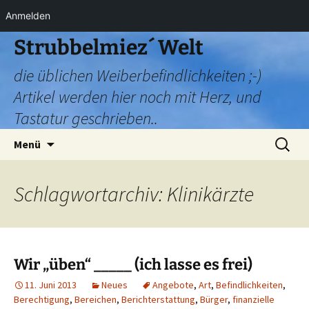
Anmelden
Zum
Strubbelmiez´ Welt
Inhalt
die üblichen Weiberbefindlichkeiten ;-)
springen
Artikel werden hier noch mit Herz, und
Tastatur geschrieben..
Suchen
Menü
nach:
Schlagwortarchiv: Klinikärzte
Wir „üben“ _____ (ich lasse es frei)
11. Juni 2013
Neues
Angebote
,
Art
,
Befindlichkeiten
,
Berechtigung
,
Bereichen
,
Berichterstattung
,
Bürger
,
finanzielle