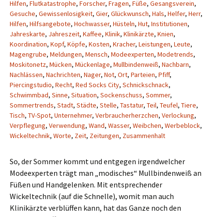
Hilfen
,
Flutkatastrophe
,
Forscher
,
Fragen
,
Füße
,
Gesangsverein
,
Gesuche
,
Gewissenlosigkeit
,
Gier
,
Glückwunsch
,
Hals
,
Helfer
,
Herr
,
Hilfen
,
Hilfsangebote
,
Hochwasser
,
Hüsteln
,
Hut
,
Institutionen
,
Jahreskarte
,
Jahreszeit
,
Kaffee
,
Klinik
,
Klinikärzte
,
Knien
,
Koordination
,
Kopf
,
Köpfe
,
Kosten
,
Kracher
,
Leistungen
,
Leute
,
Magengrube
,
Meldungen
,
Mensch
,
Modeexperten
,
Modetrends
,
Moskitonetz
,
Mücken
,
Mückenlage
,
Mullbindenweiß
,
Nachbarn
,
Nachlässen
,
Nachrichten
,
Nager
,
Not
,
Ort
,
Parteien
,
Pfiff
,
Piercingstudio
,
Recht
,
Red Socks City
,
Schnickschnack
,
Schwimmbad
,
Sinne
,
Situation
,
Sockenschuss
,
Sommer
,
Sommertrends
,
Stadt
,
Städte
,
Stelle
,
Tastatur
,
Teil
,
Teufel
,
Tiere
,
Tisch
,
TV-Spot
,
Unternehmer
,
Verbraucherherzchen
,
Verlockung
,
Verpflegung
,
Verwendung
,
Wand
,
Wasser
,
Weibchen
,
Werbeblock
,
Wickeltechnik
,
Worte
,
Zeit
,
Zeitungen
,
Zusammenhalt
So, der Sommer kommt und entgegen irgendwelcher
Modeexperten trägt man „modisches“ Mullbindenweiß an
Füßen und Handgelenken. Mit entsprechender
Wickeltechnik (auf die Schnelle), womit man auch
Klinikärzte verblüffen kann, hat das Ganze noch den