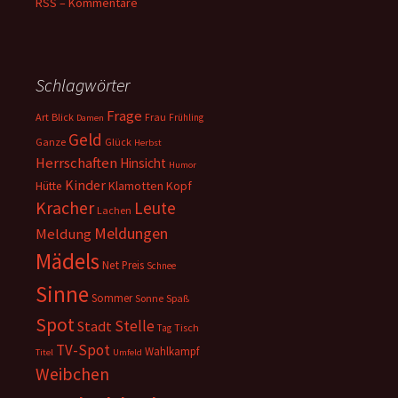
RSS – Kommentare
Schlagwörter
Frage
Art
Blick
Frau
Frühling
Damen
Geld
Ganze
Glück
Herbst
Herrschaften
Hinsicht
Humor
Kinder
Klamotten
Kopf
Hütte
Kracher
Leute
Lachen
Meldungen
Meldung
Mädels
Net
Preis
Schnee
Sinne
Sommer
Sonne
Spaß
Spot
Stelle
Stadt
Tisch
Tag
TV-Spot
Wahlkampf
Titel
Umfeld
Weibchen