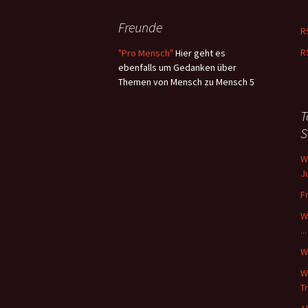
Schlusswort:
Freunde
R
und hier noch 
R
"Pro Mensch"
Hier geht es
„Organisatoris
ebenfalls um Gedanken über
Themen von Mensch zu Mensch 5
T
S
W
J
F
W
...
W
W
Tr