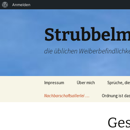
Über
Anmelden
Zum
WordPress
Inhalt
springen
Strubbelm
die üblichen Weiberbefindlichke
Impressum
Über mich
Sprüche, di
Nachbarschaftsallerlei …
Ordnung ist da
Nachbarschaftsparty
Aufräumen ist 
20.07.2012
schwer (ehrlich
Ges
Sternschnuppen und
Nun die einzel