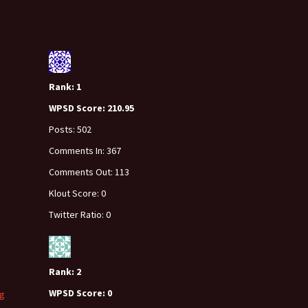
Rank:
1
WPSD Score:
210.95
Posts:
502
Comments In:
367
Comments Out:
113
Klout Score:
0
Twitter Ratio:
0
Rank:
2
WPSD Score:
0
g