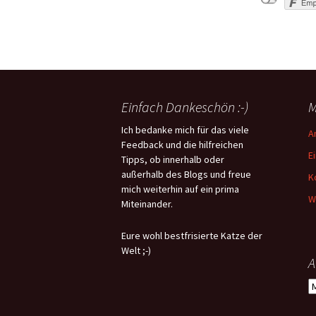
Technikzubehö
Wohin mit Hobb
und Werkzeug?
Wohin mit Gesc
Besteck?
Einfach Dankeschön :-)
M
Ordnungssyste
Ich bedanke mich für das viele
A
Feedback und die hilfreichen
Geld sparen ist
E
Tipps, ob innerhalb oder
möglich, man m
wollen :)
außerhalb des Blogs und freue
K
mich weiterhin auf ein prima
W
nach der Arbeit
Miteinander.
Entspannung 
Eure wohl bestfrisierte Katze der
Wir üben den e
Welt ;-)
heimischen Win
A
A
Wir üben Hausp
Wissenschaft