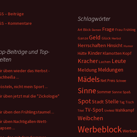
SS – Beiträge
Schlagwörter
mehr
SS – Kommentare
ches“
Frage
Art
Blick
Frau
Frühling
Damen
Geld
Ganze
Glück
Herbst
Herrschaften
Hinsicht
Humor
op-Beiträge und Top-
Kinder
Klamotten
Kopf
Hütte
eiten
Kracher
Leute
Lachen
Meldungen
Meldung
ir üben wieder das Herbst -
uchheißa ...
Mädels
Net
Preis
Schnee
rösteln, nicht mein Sport ...
Sinne
Sommer
Sonne
Spaß
ir üben jetzt mal die "Zickologie"
Spot
Stelle
Stadt
Tisch
Tag
TV-Spot
Wahlkampf
Titel
Umfeld
ir üben den Frühlingstaumel ...
Weibchen
ir üben Nachtigallen-Wett-
Werbeblock
apsen ...
Werbun