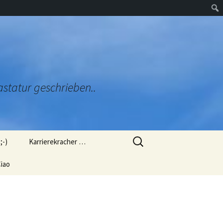
astatur geschrieben..
Suchen
;-)
Karrierekracher …
nach:
zug
iao
Ob mich das Arbeitsamt
genommen hätte?
ülung (L
Ob man mich so als OB
gewählt hätte?
orien“
 mir