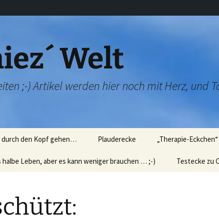
iez´ Welt
iten ;-) Artikel werden hier noch mit Herz, und T
e durch den Kopf gehen…
Plauderecke
„Therapie-Eckchen“ 
s halbe Leben, aber es kann weniger brauchen … ;-)
Kindermund…
Wir üben Rauchent
Testecke zu C
nicht
tierisch, tierisch…
Wir üben „Technik“
Fibralogy – Sp
!)
´oreal)
chützt:
skurrile Fotos
„Verschwörungsthe
nen
für die Damenwelt
Fast hätte ich