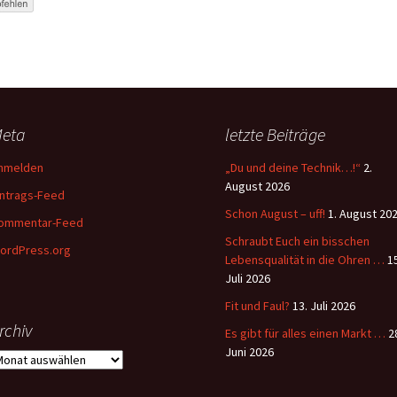
r?
ymaterial
hirr und
eta
letzte Beiträge
me:
nmelden
„Du und deine Technik…!“
2.
August 2026
 immer
intrags-Feed
uss es nur
Schon August – uff!
1. August 20
ommentar-Feed
Schraubt Euch ein bisschen
ordPress.org
 die
Lebensqualität in die Ohren …
1
…
Juli 2026
Fit und Faul?
13. Juli 2026
rsten
tersport
rchiv
Es gibt für alles einen Markt …
2
Juni 2026
rchiv
utz-
en…