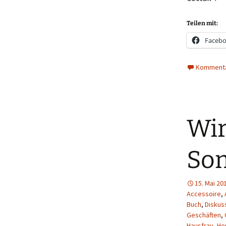
Teilen mit:
Faceb
Kommenta
Wir
So
15. Mai 20
Accessoire
,
Buch
,
Diskus
Geschäften
,
Hausfrau
,
He