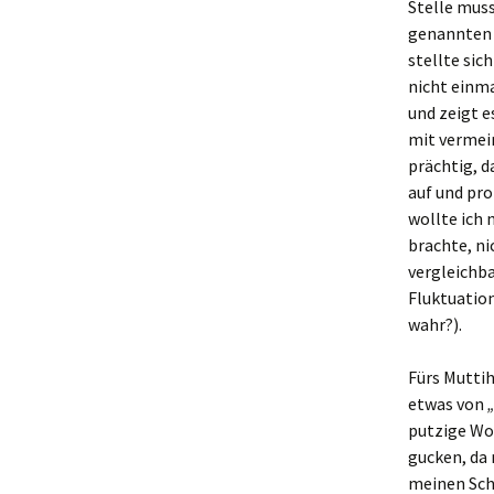
Stelle muss
genannte
stellte si
nicht einma
und zeigt 
mit vermei
prächtig, d
auf und pro
wollte ich 
brachte, ni
vergleichba
Fluktuation
wahr?).
Fürs Muttih
etwas von
putzige Wo
gucken, da
meinen Sch