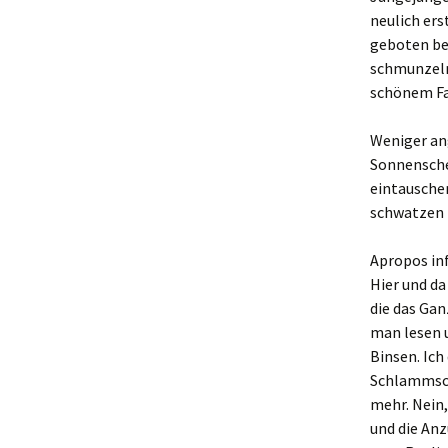
Technikzubehö
neulich ers
geboten be
Wohin mit Hobb
und Werkzeug?
schmunzelnd
schönem Fa
Wohin mit Gesch
Besteck?
Weniger ang
Sonnensche
Ordnungssyste
eintausche
schwatzen i
Geld sparen ist
möglich, man m
wollen :)
Apropos in
Hier und d
nach der Arbeit 
Entspannung 
die das Ga
man lesen u
Wir üben den e
Binsen. Ic
heimischen Win
Schlammsch
mehr. Nein
Wir üben Hausp
Wissenschafte
und die Anz