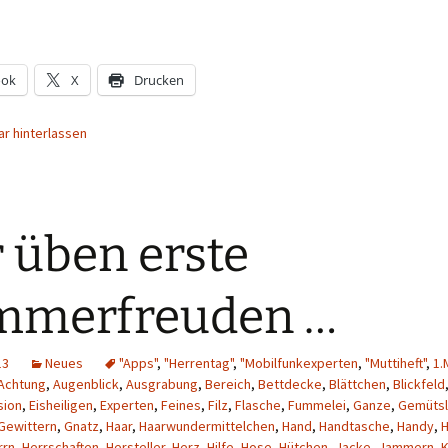
ook
X
Drucken
r hinterlassen
 üben erste
mmerfreuden …
13
Neues
"Apps"
,
"Herrentag"
,
"Mobilfunkexperten
,
"Muttiheft"
,
1.
Achtung
,
Augenblick
,
Ausgrabung
,
Bereich
,
Bettdecke
,
Blättchen
,
Blickfeld
sion
,
Eisheiligen
,
Experten
,
Feines
,
Filz
,
Flasche
,
Fummelei
,
Ganze
,
Gemüts
Gewittern
,
Gnatz
,
Haar
,
Haarwundermittelchen
,
Hand
,
Handtasche
,
Handy
,
rrn
,
Herrschaften
,
Hersteller
,
Herz
,
Hilfe
,
Hose
,
Hütchen
,
Jacke
,
Jammern
,
K