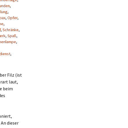
unden
,
ilung
,
pax
,
Opfer
,
he
,
f
,
Schränke
,
erk
,
Spaß
,
henlampe
,
dienst
,
er Filz (ist
rart laut,
ie beim
des
oniert,
 An dieser