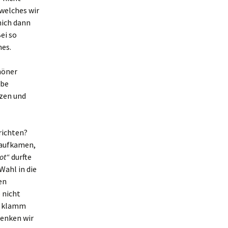
 welches wir
mich dann
ei so
mes.
höner
rbe
zen und
richten?
 aufkamen,
ot“
durfte
Wahl in die
en
 nicht
a klamm
wenken wir