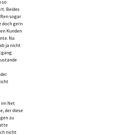
n so
rt. Beides
ften sogar
e doch gern
 den Kunden
nte. Na
ab ja nicht
dtgang
 zustande
 der
nicht
s im Net
e, der diese
ngen zu
atte
ch nicht