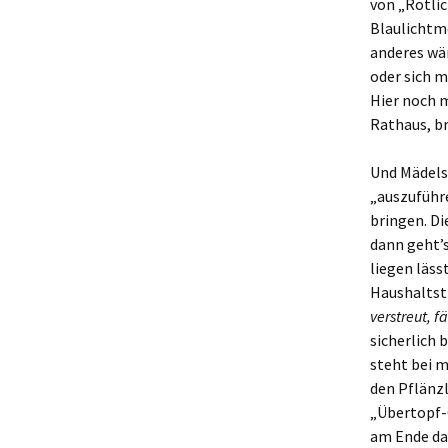
von „Rotli
Schlusswort:
Blaulichtm
anderes wär
und hier noch 
oder sich m
„Organisatoris
Hier noch m
Rathaus, b
Und Mädels,
„auszuführe
bringen. Di
dann geht’s
liegen läss
Haushaltsti
verstreut, f
sicherlich 
steht bei m
den Pflänz
„Übertopf-G
am Ende da