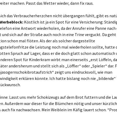
eiter machen. Passt das Wetter wieder, dann fix raus.
ich das Verbraucherherzchen nicht übergangen fühlt, gibt es natü
Werbeblock:
Köstlich ist ja ein Spot für eine Versicherung: Ständ
elefon eine Antwort wiederholen, da der Anrufer eine Panne nach 
 und sich auf der Straße auch noch in eine Trine verguckt. Da geht 
on schon mal flöten. Als der als solcher dargestellte
gstelefonfritze die Leistung noch mal wiederholen sollte, hatte d
otten Spruch auf Lager, dass er die doch glatt schon automatisch 
nderen Spot für Kinderkram wirbt man einerseits „erst Löffeln, d
päter andersherum und stellt sich als „Löffler“ oder „Spieler“ dar. 
jasogernschokibrotaufstrich“ zeigt uns eindrucksvoll, wie man
indigkeit erklären könnte. Ich hatte bislang noch nie „bildende“
lückwunsch.
inne: Lasst uns mehr Schokizeugs auf dem Brot futtern und die La
n. Außerdem war dieser für die Blümchen nötig und unser kürzlic
auch fix nachwachsen. Mein Weiblein im Käfig lauert schon. *Pro