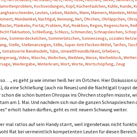
lamottenproblem
,
Kochsendungen
,
Kopf
,
Küchenfaulchen
,
Kühle
,
Kunde
,
K
Langhaarschneider
,
Leuten
,
Lieben
,
Mädels
,
Mann
,
Männern
,
Männlein
,
Mitte
Moment
,
Mundwinkel
,
Nachtigal
,
Nennung
,
Net
,
Öhrchen
,
Ohrläppchen
,
Ohro
flaster
,
Plänkelei
,
Portal
,
Problem
,
Rat
,
Reaktion
,
Regen
,
Regenschirm
,
Rei
hicht Fluktuation
,
Schließung
,
Schluss
,
Schmunzler
,
Schnapsleichen
,
Schop
inne
,
Sommerdeckelchen
,
Sommerlatschen
,
Sonnenzeugs
,
soziales Netzw
ang
,
Stelle
,
Stellenanzeigen
,
Stille
,
Super-Anti-Flecken-Mittel
,
Tarifen
,
Tasc
,
tomatisierte Bandnudeln
,
Tube
,
Umweltfreundlichkeit
,
Urhebers
,
längerung
,
Video
,
Wäsche
,
Weibchen
,
Weiblein
,
Weise
,
Werbeblock
,
Wetter
rsage
,
Wiedergabe
,
Winterkram
,
Wort
,
Worte
,
Wortschöpfung
,
Zeug
so…., es geht ja wie immer heiß her im Örtchen. Hier Diskussion üb
s), da eine Schließung (auch nix Neues) und die Nachtigall trapst de
ir schon die schön bunten Ohropax ins Öhrchen stopfen müsste, w
am am 1. Mai. Und nachdem sich nun die ganzen Schnapsleichen 
es“ erholt haben dürften, geht es mit neuem Schwung weiter.
er mal ratlos auf sein Handy starrt, weil irgendetwas nicht funkti
wohl Rat bei vermeintlich kompetenten Leuten für diesen Bereich.