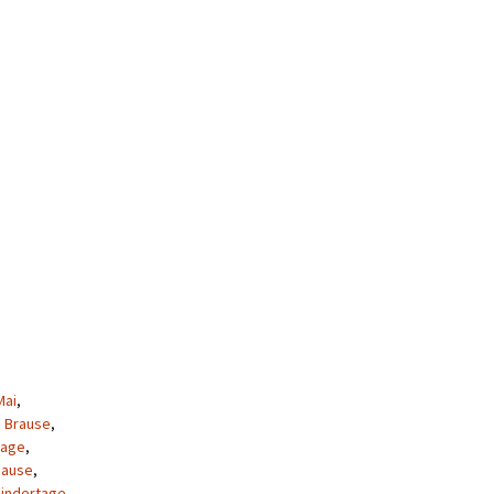
Mai
,
,
Brause
,
lage
,
Hause
,
indertage
,