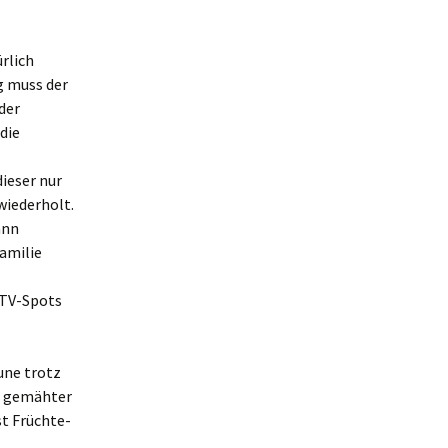
rlich
ig muss der
der
die
ieser nur
wiederholt.
ann
Familie
 TV-Spots
une trotz
h gemähter
st Früchte-