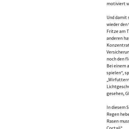
motiviert w
Und damit s
wieder den
Fritze am T
anderen hat
Konzentrati
Versicherun
noch den fl
Bei einem a
spielen“, s
„Wirfuttern
Lichtgeschw
gesehen, G
In diesem S
Regen hebe
Rasen muss 
Coctail*.