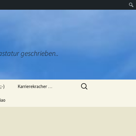
astatur geschrieben..
Suchen
;-)
Karrierekracher …
nach:
zug
iao
Ob mich das Arbeitsamt
genommen hätte?
ülung (L
Ob man mich so als OB
gewählt hätte?
orien“
 mir