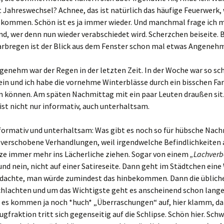
r?
t Jahreswechsel? Achnee, das ist natürlich das häufige Feuerwerk,
kommen. Schön ist es ja immer wieder. Und manchmal frage ich 
ymaterial
, wer denn nun wieder verabschiedet wird. Scherzchen beiseite. B
rbregen ist der Blick aus dem Fenster schon mal etwas Angeneh
irr und
enehm war der Regen in der letzten Zeit. In der Woche war so sc
in und ich habe die vornehme Winterblässe durch ein bisschen Fa
me:
n können. Am späten Nachmittag mit ein paar Leuten draußen sit
st nicht nur informativ, auch unterhaltsam.
 immer
uss es nur
formativ und unterhaltsam: Was gibt es noch so für hübsche Nach
a verschobene Verhandlungen, weil irgendwelche Befindlichkeiten
die
…
nze immer mehr ins Lächerliche ziehen. Sogar von einem
„Lachverb
nd nein, nicht auf einer Satireseite. Dann geht im Städtchen eine 
rsten
h dachte, man würde zumindest das hinbekommen. Dann die üblich
tersport
lachten und um das Wichtigste geht es anscheinend schon lange
, es kommen ja noch *huch* „Überraschungen“ auf, hier klamm, d
utz-
n…
ugfraktion tritt sich gegenseitig auf die Schlipse. Schön hier. Sch