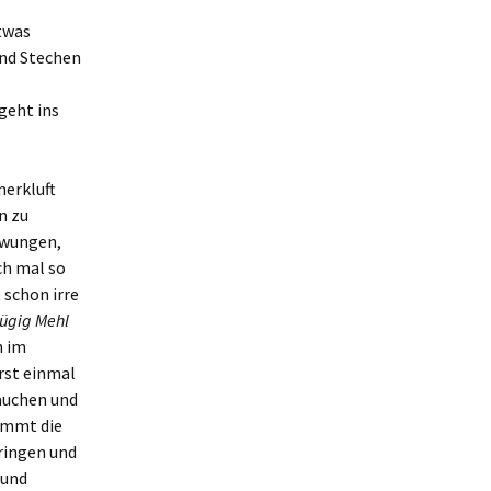
twas
und Stechen
 geht ins
merkluft
n zu
chwungen,
ch mal so
 schon irre
ügig Mehl
h im
Erst einmal
tauchen und
kommt die
ringen und
 und