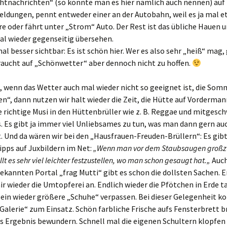
chtnachrichten“ (so könnte man es hier nämlich auch nennen) auf
eldungen, pennt entweder einer an der Autobahn, weil es ja mal e
e oder fährt unter „Strom“ Auto. Der Rest ist das übliche Hauen 
mehr
al wieder gegenseitig übersehen.
ches“
al besser sichtbar: Es ist schön hier. Wer es also sehr „heiß“ mag,
raucht auf „Schönwetter“ aber dennoch nicht zu hoffen.
 wenn das Wetter auch mal wieder nicht so geeignet ist, die Som
n“, dann nutzen wir halt wieder die Zeit, die Hütte auf Vorderman
e richtige Musi in den Hüttenbrüller wie z. B. Reggae und mitges
. Es gibt ja immer viel Unliebsames zu tun, was man dann gern au
t. Und da wären wir bei den „Hausfrauen-Freuden-Brüllern“: Es gibt
pps auf Juxbildern im Net:
„Wenn man vor dem Staubsaugen großz
ällt es sehr viel leichter festzustellen, wo man schon gesaugt hat.„
Auc
bekannten Portal „frag Mutti“ gibt es schon die dollsten Sachen. 
ir wieder die Umtopferei an. Endlich wieder die Pfötchen in Erde 
lein wieder größere „Schuhe“ verpassen. Bei dieser Gelegenheit 
alerie“ zum Einsatz. Schön farbliche Frische aufs Fensterbrett b
s Ergebnis bewundern. Schnell mal die eigenen Schultern klopfen