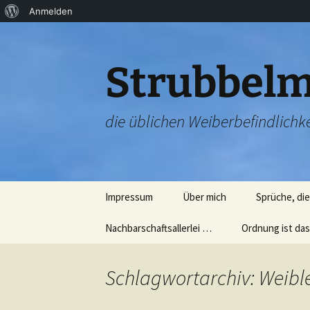
Über
Anmelden
Zum
WordPress
Inhalt
springen
Strubbelm
die üblichen Weiberbefindlichke
Impressum
Über mich
Sprüche, di
Nachbarschaftsallerlei …
Ordnung ist das
Nachbarschaftsparty
Aufräumen ist n
20.07.2012
schwer (ehrlich!
Schlagwortarchiv: Weibl
Sternschnuppen und
Nun die einzeln