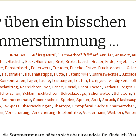
Brownies ja
abgewöhnt…
Wir üben
gemein:
Einkaufstempelwa
 üben ein bisschen
Pantene Pro 
und Schaumsp
eidung?
Wir üben „Frauen –
Weltwunder“
mmerstimmung …
Swiffer Staub
hen?
Bodenwische
Wir üben wieder ein
„bisschen“
uck und
13
Neues
"frag Mutti"
,
"Lachverbot"
,
"Löffler"
Werbewahnsinn… ;-
,
Anrufer
„Hugo light li
,
Antwort
,
A
(klassische So
iten
,
Blaulicht
,
Blick
,
Blümchen
,
Brot
,
Brotaufstrich
,
Brüller
,
Ende
,
Ergebnis
,
er
,
Fensterbrett
,
Feuerwerk
,
Freuden
,
Frische
,
Fritze
,
Früchtecoctail
,
Galer
andszeug
„Hugo“ Sekt m
,
Hausfrauen
,
Haushaltstipps
,
Hütte
,
Hüttenbrüller
,
Jahreswechsel
,
Juxbild
ln?
Rhabarber und
Konzentration
,
Lager
,
Laune
,
Leistungen
,
Leuten
,
Lichtgeschwindigkeit
,
Löf
achmittag
,
Nachrichten
,
Net
,
Panne
,
Portal
,
Prost
,
Rasen
,
Rathaus
,
Regen
,
Scherzchen
,
Schlammschlachten
,
Schockizeugs
,
Schönwetter
,
Schultern
,
S
n?
,
Sommermonate
,
Sonnenschein
,
Spielen
,
Spieler
,
Spot
,
Spruch
,
Staubsau
e
,
TV-Spots
,
Überraschungen
,
Übertopf
,
Umtopferei
,
Verbraucherherzchen
,
en
,
Versicherung
,
Versicherungstelefonfritze
,
Vordermann
,
Weiblein
,
Winte
 und
eln?
en und
 die Sommermonate nähern sich aber irgendwie fix, finde ich. War