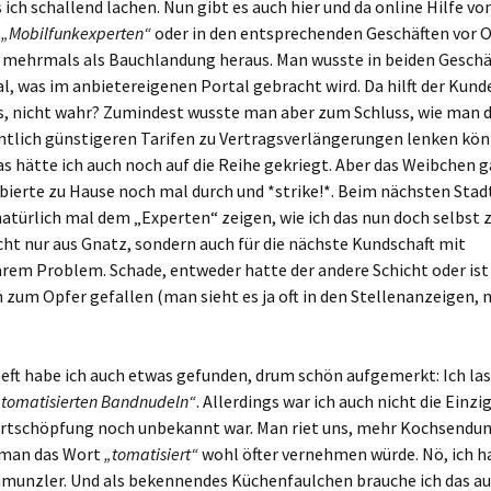
 ich schallend lachen. Nun gibt es auch hier und da online Hilfe vo
n
„Mobilfunkexperten“
oder in den entsprechenden Geschäften vor O
ch mehrmals als Bauchlandung heraus. Man wusste in beiden Geschä
l, was im anbietereigenen Portal gebracht wird. Da hilft der Kund
es, nicht wahr? Zumindest wusste man aber zum Schluss, wie man
ntlich günstigeren Tarifen zu Vertragsverlängerungen lenken kön
as hätte ich auch noch auf die Reihe gekriegt. Aber das Weibchen g
bierte zu Hause noch mal durch und *strike!*. Beim nächsten Sta
natürlich mal dem „Experten“ zeigen, wie ich das nun doch selbst
cht nur aus Gnatz, sondern auch für die nächste Kundschaft mit
rem Problem. Schade, entweder hatte der andere Schicht oder ist
 zum Opfer gefallen (man sieht es ja oft in den Stellenanzeigen, 
eft habe ich auch etwas gefunden, drum schön aufgemerkt: Ich la
„tomatisierten Bandnudeln“
. Allerdings war ich auch nicht die Einzig
rtschöpfung noch unbekannt war. Man riet uns, mehr Kochsendu
 man das Wort
„tomatisiert“
wohl öfter vernehmen würde. Nö, ich h
munzler. Und als bekennendes Küchenfaulchen brauche ich das au