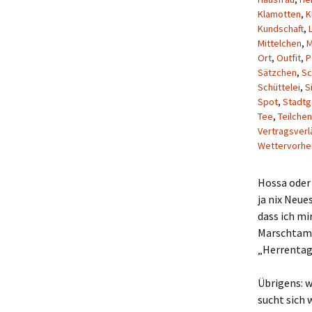
Klamotten
,
K
Kundschaft
,
Mittelchen
,
Ort
,
Outfit
,
P
Sätzchen
,
Sc
Schüttelei
,
S
Spot
,
Stadtg
Tee
,
Teilchen
Vertragsver
Wettervorhe
Hossa oder 
ja nix Neue
dass ich m
Marschtamt
„Herrentag
Übrigens: w
sucht sich 