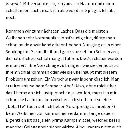
Geweih“
. Mit verknoteten, zerzausten Haaren und einem
schallenden Lachen saß ich also vor dem Spiegel. Ich übe
noch.
Kommen wir zum nächsten Lacher: Dass die meisten
Weibchen sehr kommunikationsfreudig sind, dürfte man
schon müde abwinkend erkannt haben. Nun ging es in einer
Sendung um Gesundheit und ganz speziell um Schmerzen,
die natürlich zu Schlafmangel führen. Die Zuschauer wurden
ermuntert, ihre Vorschläge zu bringen, wie sie dennoch zu
ihrem Schlaf kommen oder wie sie überhaupt mit diesem
Problem umgehen. Ein Vorschlag war ja sehr köstlich. Man
streitet mit seinem Schmerz. Aha?! Also, ohne mich über
das Thema an sich lustig machen zu wollen, muss ich mir
schon die Lachtränchen wischen. Ich stelle mir so eine
„Debatte“ (oder soll ich lieber Moralpredigt schreiben?)
beim Weibchen vor, kann sicher verdammt lange dauern.
Eigentlich ist das ja ein prima Kampfmittel, welches bei so
mancher Gelegenheit sicher wirkte. Also, warum nicht auch