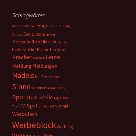
Schlagwörter
Frage
Art
Blick
Frau
Frühling
Damen
Geld
Ganze
Glück
Herbst
Herrschaften
Hinsicht
Humor
Kinder
Klamotten
Kopf
Hütte
Kracher
Leute
Lachen
Meldungen
Meldung
Mädels
Net
Preis
Schnee
Sinne
Sommer
Sonne
Spaß
Spot
Stelle
Stadt
Tisch
Tag
TV-Spot
Wahlkampf
Titel
Umfeld
Weibchen
Werbeblock
Werbung