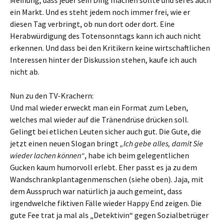
Meinung, dass jeder sein Ding machen sollte und sei es auch
ein Markt. Und es steht jedem noch immer frei, wie er
diesen Tag verbringt, ob nun dort oder dort. Eine
Herabwürdigung des Totensonntags kann ich auch nicht
erkennen. Und dass bei den Kritikern keine wirtschaftlichen
Interessen hinter der Diskussion stehen, kaufe ich auch
nicht ab.
Nun zu den TV-Krachern:
Und mal wieder erweckt man ein Format zum Leben,
welches mal wieder auf die Tränendrüse drücken soll.
Gelingt bei etlichen Leuten sicher auch gut. Die Gute, die
jetzt einen neuen Slogan bringt
„Ich gebe alles, damit Sie
wieder lachen können“
, habe ich beim gelegentlichen
Gucken kaum humorvoll erlebt. Eher passt es ja zu dem
Wandschrankplantagenmenschen (siehe oben). Jaja, mit
dem Ausspruch war natürlich ja auch gemeint, dass
irgendwelche fiktiven Fälle wieder Happy End zeigen. Die
gute Fee trat ja mal als „Detektivin“ gegen Sozialbetrüger