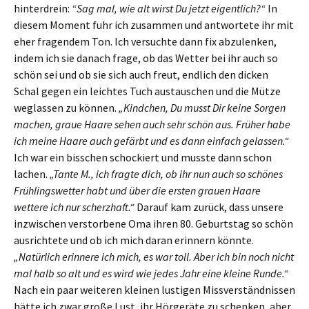
hinterdrein:
“Sag mal, wie alt wirst Du jetzt eigentlich?“
In
diesem Moment fuhr ich zusammen und antwortete ihr mit
eher fragendem Ton. Ich versuchte dann fix abzulenken,
indem ich sie danach frage, ob das Wetter bei ihr auch so
schön sei und ob sie sich auch freut, endlich den dicken
Schal gegen ein leichtes Tuch austauschen und die Mütze
weglassen zu können.
„Kindchen, Du musst Dir keine Sorgen
machen, graue Haare sehen auch sehr schön aus. Früher habe
ich meine Haare auch gefärbt und es dann einfach gelassen.“
Ich war ein bisschen schockiert und musste dann schon
lachen.
„Tante M., ich fragte dich, ob ihr nun auch so schönes
Frühlingswetter habt und über die ersten grauen Haare
wettere ich nur scherzhaft.“
Darauf kam zurück, dass unsere
inzwischen verstorbene Oma ihren 80. Geburtstag so schön
ausrichtete und ob ich mich daran erinnern könnte.
„Natürlich erinnere ich mich, es war toll. Aber ich bin noch nicht
mal halb so alt und es wird wie jedes Jahr eine kleine Runde.“
Nach ein paar weiteren kleinen lustigen Missverständnissen
hätte ich zwar große Lust, ihr Hörgeräte zu schenken, aber