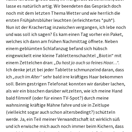
lasse es natürlich artig. Wir beendeten das Gespräch doch
noch mit dem letzten Thema Wetter und wie herrlich die
ersten Frühjahrsblüher leuchten (erleichtertes *puh*).
Nun ist der Krachertag inzwischen vergangen, ich lebe noch
und was soll ich sagen? Es kam einen Tag vorher ein Paket,
welches ich dann am frühen Nachmittag öffnete. Neben
einem geblümten Schlafanzug befand sich hübsch
eingewickelt eine kleine Tablettenschachtel „Biotin“ mit
einem Zettelchen dran:
„Du hast ja auch so feines Haar…“.
Ich denke jetzt bei jeder Tablette schmunzelnd daran, dass
ich
„auch im Alter“
sehr bald irre kräftiges Haar bekommen
soll. Beim gestrigen Telefonat konnten wir darüber lachen,
als wir ein bisschen darüber witzelten, wie ich meine Hand
bald filmreif (oder für einen TV-Spot?) durch meine
wahnsinnig kräftige Mähne fahre und sie in Zeitlupe
(vielleicht sogar auch schon altersbedingt?) schütteln
werde. Ja, ein Teil meiner Verwandtschaft ist wirklich süß
und ich erwische mich auch noch immer beim Kichern, dass