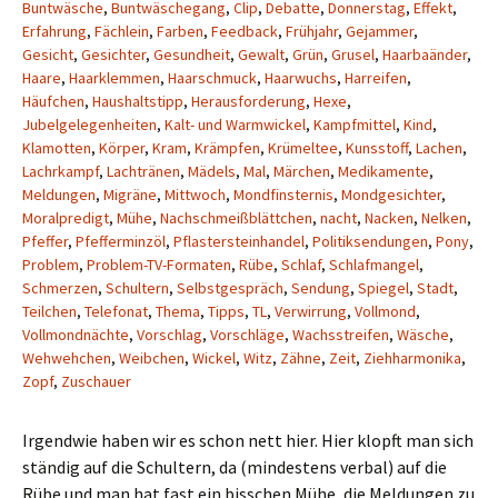
Buntwäsche
,
Buntwäschegang
,
Clip
,
Debatte
,
Donnerstag
,
Effekt
,
Erfahrung
,
Fächlein
,
Farben
,
Feedback
,
Frühjahr
,
Gejammer
,
Gesicht
,
Gesichter
,
Gesundheit
,
Gewalt
,
Grün
,
Grusel
,
Haarbaänder
,
Haare
,
Haarklemmen
,
Haarschmuck
,
Haarwuchs
,
Harreifen
,
Häufchen
,
Haushaltstipp
,
Herausforderung
,
Hexe
,
Jubelgelegenheiten
,
Kalt- und Warmwickel
,
Kampfmittel
,
Kind
,
Klamotten
,
Körper
,
Kram
,
Krämpfen
,
Krümeltee
,
Kunsstoff
,
Lachen
,
Lachrkampf
,
Lachtränen
,
Mädels
,
Mal
,
Märchen
,
Medikamente
,
Meldungen
,
Migräne
,
Mittwoch
,
Mondfinsternis
,
Mondgesichter
,
Moralpredigt
,
Mühe
,
Nachschmeißblättchen
,
nacht
,
Nacken
,
Nelken
,
Pfeffer
,
Pfefferminzöl
,
Pflastersteinhandel
,
Politiksendungen
,
Pony
,
Problem
,
Problem-TV-Formaten
,
Rübe
,
Schlaf
,
Schlafmangel
,
Schmerzen
,
Schultern
,
Selbstgespräch
,
Sendung
,
Spiegel
,
Stadt
,
Teilchen
,
Telefonat
,
Thema
,
Tipps
,
TL
,
Verwirrung
,
Vollmond
,
Vollmondnächte
,
Vorschlag
,
Vorschläge
,
Wachsstreifen
,
Wäsche
,
Wehwehchen
,
Weibchen
,
Wickel
,
Witz
,
Zähne
,
Zeit
,
Ziehharmonika
,
Zopf
,
Zuschauer
Irgendwie haben wir es schon nett hier. Hier klopft man sich
ständig auf die Schultern, da (mindestens verbal) auf die
Rübe und man hat fast ein bisschen Mühe, die Meldungen zu