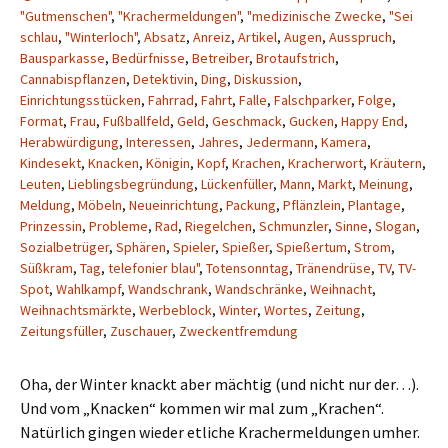
"Gutmenschen"
,
"Krachermeldungen"
,
"medizinische Zwecke
,
"Sei
schlau
,
"Winterloch"
,
Absatz
,
Anreiz
,
Artikel
,
Augen
,
Ausspruch
,
Bausparkasse
,
Bedürfnisse
,
Betreiber
,
Brotaufstrich
,
Cannabispflanzen
,
Detektivin
,
Ding
,
Diskussion
,
Einrichtungsstücken
,
Fahrrad
,
Fahrt
,
Falle
,
Falschparker
,
Folge
,
Format
,
Frau
,
Fußballfeld
,
Geld
,
Geschmack
,
Gucken
,
Happy End
,
Herabwürdigung
,
Interessen
,
Jahres
,
Jedermann
,
Kamera
,
Kindesekt
,
Knacken
,
Königin
,
Kopf
,
Krachen
,
Kracherwort
,
Kräutern
,
Leuten
,
Lieblingsbegründung
,
Lückenfüller
,
Mann
,
Markt
,
Meinung
,
Meldung
,
Möbeln
,
Neueinrichtung
,
Packung
,
Pflänzlein
,
Plantage
,
Prinzessin
,
Probleme
,
Rad
,
Riegelchen
,
Schmunzler
,
Sinne
,
Slogan
,
Sozialbetrüger
,
Sphären
,
Spieler
,
Spießer
,
Spießertum
,
Strom
,
Süßkram
,
Tag
,
telefonier blau"
,
Totensonntag
,
Tränendrüse
,
TV
,
TV-
Spot
,
Wahlkampf
,
Wandschrank
,
Wandschränke
,
Weihnacht
,
Weihnachtsmärkte
,
Werbeblock
,
Winter
,
Wortes
,
Zeitung
,
Zeitungsfüller
,
Zuschauer
,
Zweckentfremdung
Oha, der Winter knackt aber mächtig (und nicht nur der…).
Und vom „Knacken“ kommen wir mal zum „Krachen“.
Natürlich gingen wieder etliche Krachermeldungen umher.