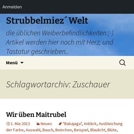
Anmelden
Zum
Strubbelmiez´ Welt
Inhalt
die üblichen Weiberbefindlichkeiten ;-)
springen
Artikel werden hier noch mit Herz, und
Tastatur geschrieben..
Suchen
Menü
nach:
Schlagwortarchiv: Zuschauer
Wir üben Maitrubel
1. Mai 2013
Neues
"Babajaga"
,
Anblick
,
Ausbleichung
der Farbe
,
Auswahl
,
Bauch
,
Beinchen
,
Beispiel
,
Blaulicht
,
Blüte
,