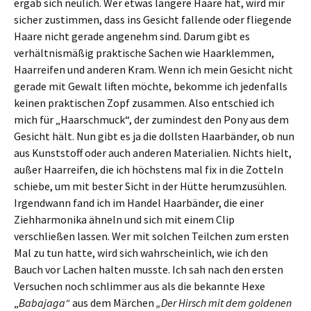
ergab sich neulich. Wer etwas längere Haare hat, wird mir
sicher zustimmen, dass ins Gesicht fallende oder fliegende
Haare nicht gerade angenehm sind. Darum gibt es
verhältnismäßig praktische Sachen wie Haarklemmen,
Haarreifen und anderen Kram. Wenn ich mein Gesicht nicht
gerade mit Gewalt liften möchte, bekomme ich jedenfalls
keinen praktischen Zopf zusammen. Also entschied ich
mich für „Haarschmuck“, der zumindest den Pony aus dem
Gesicht hält. Nun gibt es ja die dollsten Haarbänder, ob nun
aus Kunststoff oder auch anderen Materialien. Nichts hielt,
außer Haarreifen, die ich höchstens mal fix in die Zotteln
schiebe, um mit bester Sicht in der Hütte herumzusühlen.
Irgendwann fand ich im Handel Haarbänder, die einer
Ziehharmonika ähneln und sich mit einem Clip
verschließen lassen. Wer mit solchen Teilchen zum ersten
Mal zu tun hatte, wird sich wahrscheinlich, wie ich den
Bauch vor Lachen halten musste. Ich sah nach den ersten
Versuchen noch schlimmer aus als die bekannte Hexe
„
Babajaga“
aus dem Märchen
„Der Hirsch mit dem goldenen