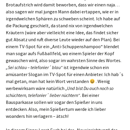
Brotaufstrich wird damit beworben, dass wir einen naja…
also sagen wir mal jungen Mann dabei ertappen, wie er in
irgendwelchen Sphären zu schweben scheint. Ich habe auf
die Packung geschielt, da stand nix von irgendwelchen
Kräutern (wäre aber vielleicht eine Idee, das findet sicher
gut Absatz und ruft diverse Leute wieder auf den Plan). Bei
einem TV-Spot für ein „Anti-Schuppenshampoo“ blendet
man sogar aufs Fußballfeld, wo einem Spieler der Kopf
gewaschen wird, also sogar im wahrsten Sinne des Wortes.
„Sei schlau – telefonier´ blau“
ist irgendwie schon ein
amüsanter Slogan im TV-Spot für einen Anbieter. Ich hab´s
mal getan, man hat kein Wort verstanden
. Wenig
werbewirksam wäre natürlich
„Und bist Du auch noch so
schüchtern, telefonier´ lieber nüchtern“
. Bei einer
Bausparkasse sollen wir sogar den Spießer in uns
entdecken. Also, mein Spießertum werde ich lieber
woanders hin verlagern – ätsch!