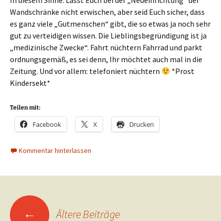
In diesem Sinne: Lasst Euch bei der „Neueinrichtung“ der
Wandschränke nicht erwischen, aber seid Euch sicher, dass
es ganz viele „Gutmenschen“ gibt, die so etwas ja noch sehr
gut zu verteidigen wissen. Die Lieblingsbegründigung ist ja
„medizinische Zwecke“. Fahrt nüchtern Fahrrad und parkt
ordnungsgemäß, es sei denn, Ihr möchtet auch mal in die
Zeitung. Und vor allem: telefoniert nüchtern
*Prost
Kindersekt*
Teilen mit:
Facebook
X
Drucken
Kommentar hinterlassen
Beitragsnavigation
←
Ältere Beiträge