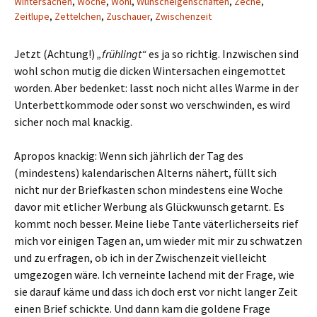
Wintersachen
,
Woche
,
Wohl
,
Wunscheigenschaften
,
Zeche
,
Zeitlupe
,
Zettelchen
,
Zuschauer
,
Zwischenzeit
Jetzt (Achtung!)
„frühlingt“
es ja so richtig. Inzwischen sind
wohl schon mutig die dicken Wintersachen eingemottet
worden. Aber bedenket: lasst noch nicht alles Warme in der
Unterbettkommode oder sonst wo verschwinden, es wird
sicher noch mal knackig.
Apropos knackig: Wenn sich jährlich der Tag des
(mindestens) kalendarischen Alterns nähert, füllt sich
nicht nur der Briefkasten schon mindestens eine Woche
davor mit etlicher Werbung als Glückwunsch getarnt. Es
kommt noch besser. Meine liebe Tante väterlicherseits rief
mich vor einigen Tagen an, um wieder mit mir zu schwatzen
und zu erfragen, ob ich in der Zwischenzeit vielleicht
umgezogen wäre. Ich verneinte lachend mit der Frage, wie
sie darauf käme und dass ich doch erst vor nicht langer Zeit
einen Brief schickte. Und dann kam die goldene Frage