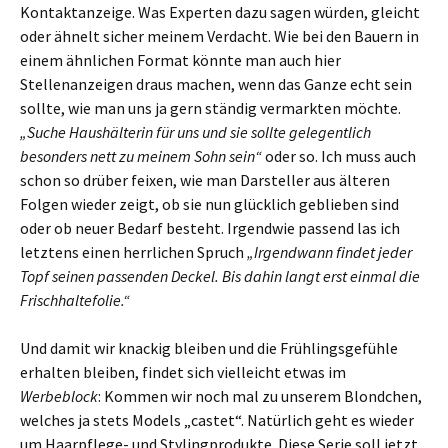
Kontaktanzeige. Was Experten dazu sagen würden, gleicht
oder ähnelt sicher meinem Verdacht. Wie bei den Bauern in
einem ähnlichen Format könnte man auch hier
Stellenanzeigen draus machen, wenn das Ganze echt sein
sollte, wie man uns ja gern ständig vermarkten möchte.
„Suche Haushälterin für uns und sie sollte gelegentlich
besonders nett zu meinem Sohn sein“
oder so. Ich muss auch
schon so drüber feixen, wie man Darsteller aus älteren
Folgen wieder zeigt, ob sie nun glücklich geblieben sind
oder ob neuer Bedarf besteht. Irgendwie passend las ich
letztens einen herrlichen Spruch
„Irgendwann findet jeder
Topf seinen passenden Deckel. Bis dahin langt erst einmal die
Frischhaltefolie.“
Und damit wir knackig bleiben und die Frühlingsgefühle
erhalten bleiben, findet sich vielleicht etwas im
Werbeblock
: Kommen wir noch mal zu unserem Blondchen,
welches ja stets Models „castet“. Natürlich geht es wieder
um Haarpflege- und Stylingprodukte. Diese Serie soll jetzt