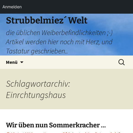
Anmelden
Zum
Strubbelmiez´ Welt
Inhalt
die üblichen Weiberbefindlichkeiten ;-)
springen
Artikel werden hier noch mit Herz, und
Tastatur geschrieben..
Suchen
Menü
nach:
Schlagwortarchiv:
Einrchtungshaus
Wir üben nun Sommerkracher …