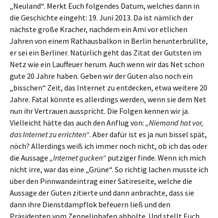
„Neuland“. Merkt Euch folgendes Datum, welches dann in
die Geschichte eingeht: 19. Juni 2013. Da ist nämlich der
nächste große Kracher, nachdem ein Ami vor etlichen
Jahren von einem Rathausbalkon in Berlin herunterbrüllte,
er sei ein Berliner. Natürlich geht das Zitat der Gutsten im
Netz wie ein Lauffeuer herum. Auch wenn wir das Net schon
gute 20 Jahre haben. Geben wir der Guten also noch ein
„bisschen“ Zeit, das Internet zu entdecken, etwa weitere 20
Jahre. Fatal könnte es allerdings werden, wenn sie dem Net
nun ihr Vertrauen ausspricht. Die Folgen kennen wir ja.
Vielleicht hätte das auch den Anflug von:
„Niemand hat vor,
das Internet zu errichten“
. Aber dafür ist es ja nun bissel spät,
nöch? Allerdings weiß ich immer noch nicht, ob ich das oder
die Aussage
„Internet gucken“
putziger finde. Wenn ich mich
nicht irre, war das eine „Grüne“. So richtig lachen musste ich
über den Pinnwandeintrag einer Satireseite, welche die
Aussage der Guten zitierte und dann anbrachte, dass sie
dann ihre Dienstdampflok befeuern ließ und den
Präsidenten vom Zeppelinhafen abholte. Und stellt Euch