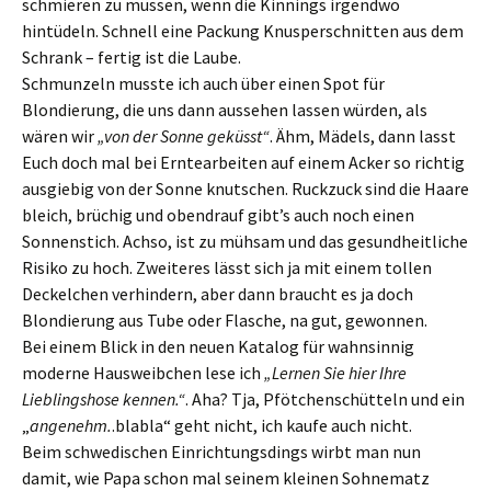
schmieren zu müssen, wenn die Kinnings irgendwo
hintüdeln. Schnell eine Packung Knusperschnitten aus dem
Schrank – fertig ist die Laube.
Schmunzeln musste ich auch über einen Spot für
Blondierung, die uns dann aussehen lassen würden, als
wären wir
„von der Sonne geküsst“
. Ähm, Mädels, dann lasst
Euch doch mal bei Erntearbeiten auf einem Acker so richtig
ausgiebig von der Sonne knutschen. Ruckzuck sind die Haare
bleich, brüchig und obendrauf gibt’s auch noch einen
Sonnenstich. Achso, ist zu mühsam und das gesundheitliche
Risiko zu hoch. Zweiteres lässt sich ja mit einem tollen
Deckelchen verhindern, aber dann braucht es ja doch
Blondierung aus Tube oder Flasche, na gut, gewonnen.
Bei einem Blick in den neuen Katalog für wahnsinnig
moderne Hausweibchen lese ich
„Lernen Sie hier Ihre
Lieblingshose kennen.“
. Aha? Tja, Pfötchenschütteln und ein
„
angenehm.
.blabla“ geht nicht, ich kaufe auch nicht.
Beim schwedischen Einrichtungsdings wirbt man nun
damit, wie Papa schon mal seinem kleinen Sohnematz