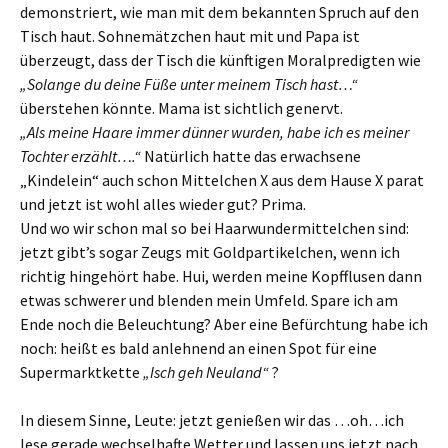
demonstriert, wie man mit dem bekannten Spruch auf den
Tisch haut. Sohnemätzchen haut mit und Papa ist
überzeugt, dass der Tisch die künftigen Moralpredigten wie
„Solange du deine Füße unter meinem Tisch hast…“
überstehen könnte. Mama ist sichtlich genervt.
„Als meine Haare immer dünner wurden, habe ich es meiner
Tochter erzählt….“
Natürlich hatte das erwachsene
„Kindelein“ auch schon Mittelchen X aus dem Hause X parat
und jetzt ist wohl alles wieder gut? Prima.
Und wo wir schon mal so bei Haarwundermittelchen sind:
jetzt gibt’s sogar Zeugs mit Goldpartikelchen, wenn ich
richtig hingehört habe. Hui, werden meine Kopfflusen dann
etwas schwerer und blenden mein Umfeld. Spare ich am
Ende noch die Beleuchtung? Aber eine Befürchtung habe ich
noch: heißt es bald anlehnend an einen Spot für eine
Supermarktkette
„Isch geh Neuland“
?
In diesem Sinne, Leute: jetzt genießen wir das …oh…ich
lese gerade wechselhafte Wetter und lassen uns jetzt nach