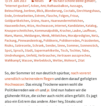
19. Juni 2013
Neues
"du hast schöne Beine gehabt"
,
"Internet gucken"
,
Acker
,
Ami; Rathausbalkon
,
Aussage
,
Beleuchtung
,
berliner
,
Blick
,
Blondierung
,
Coctails
,
Einrchtungshaus
,
Ende
,
Erntearbeiten
,
Extrem
,
Flasche
,
Folgen
,
Frisur
,
Goldpartikelchen
,
Grüne
,
Haare
,
Haarwundermittelchen
,
Hausweibchen
,
Hitze
,
Hochwasser
,
Internet
,
Kandidaten
,
Katalog
,
Knusperschnittchen
,
Kommunalpolitik
,
Kracher
,
Laube
,
Lauffeuer
,
Mami
,
Mamis
,
Meldungen
,
Mimik
,
Mittelchen
,
Moralpredigten
,
Netz
,
Packung
,
Pinnwandeintrag
,
Politikerin
,
Politikerreden
,
Präsidenten
,
Risiko
,
Satireseite
,
Schrank
,
Sender
,
Sinne
,
Sommer
,
Sonnenstich
,
Spot
,
Spruch
,
Stadt
,
Supermarktkette
,
Tisch
,
Tochter
,
Tube
,
Umdrehungen
,
Umfeld
,
Verbraucher
,
Vertrauen aussprechen
,
Wahlkampf
,
Wasser
,
Werbeblock
,
Wetter
,
Wohnort
,
Zitat
So, der Sommer ist nun deutlich spürbar,
nach vorerst
unendlich scheinendem Regen
und dem darauf gefolgten
Hochwasser
. Das einzig Trockene waren wohl die
Politikerreden wie
eh
und
je
. Und nun haben wir die
glühende Hitze, die sicher auch nicht allen gefällt. Es jagt
also ein Extrem das andere. Aber hey, Steaks und