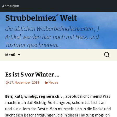
Anmelden
Zum
Strubbelmiez´ Welt
Inhalt
die üblichen Weiberbefindlichkeiten ;-)
springen
Artikel werden hier noch mit Herz, und
Tastatur geschrieben..
Suchen
Menü
nach:
Es ist 5 vor Winter …
17. November 2018
Neues
Brrr, kalt, windig, regnerisch
…, absolut nicht meins! Was
macht man da? Richtig. Vorhänge zu, schönstes Licht an
und aus allem das Beste. Man murmelt sich in die Decke und
sucht sich Beschäfitigungen, die in dieser Haltung möglich