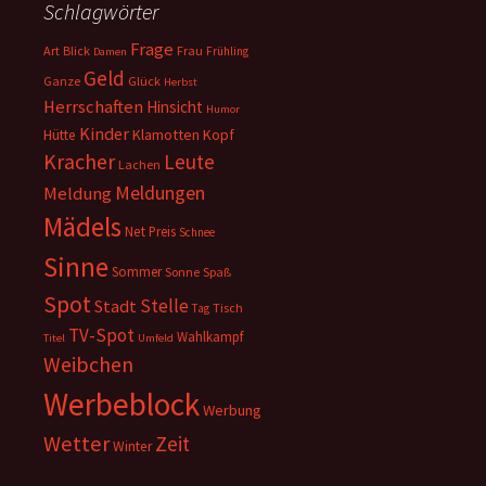
Schlagwörter
Frage
Art
Blick
Frau
Frühling
Damen
Geld
Ganze
Glück
Herbst
Herrschaften
Hinsicht
Humor
Kinder
Klamotten
Kopf
Hütte
Kracher
Leute
Lachen
Meldungen
Meldung
Mädels
Net
Preis
Schnee
Sinne
Sommer
Sonne
Spaß
Spot
Stelle
Stadt
Tisch
Tag
TV-Spot
Wahlkampf
Titel
Umfeld
Weibchen
Werbeblock
Werbung
Wetter
Zeit
Winter