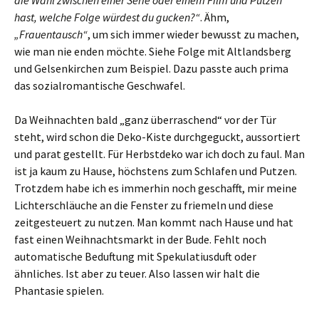
die Wahl zwischen einer Serie oder einem Film und Putzen
hast, welche Folge würdest du gucken?“
. Ähm,
„Frauentausch“
, um sich immer wieder bewusst zu machen,
wie man nie enden möchte. Siehe Folge mit Altlandsberg
und Gelsenkirchen zum Beispiel. Dazu passte auch prima
das sozialromantische Geschwafel.
Da Weihnachten bald „ganz überraschend“ vor der Tür
steht, wird schon die Deko-Kiste durchgeguckt, aussortiert
und parat gestellt. Für Herbstdeko war ich doch zu faul. Man
ist ja kaum zu Hause, höchstens zum Schlafen und Putzen.
Trotzdem habe ich es immerhin noch geschafft, mir meine
Lichterschläuche an die Fenster zu friemeln und diese
zeitgesteuert zu nutzen. Man kommt nach Hause und hat
fast einen Weihnachtsmarkt in der Bude. Fehlt noch
automatische Beduftung mit Spekulatiusduft oder
ähnliches. Ist aber zu teuer. Also lassen wir halt die
Phantasie spielen.