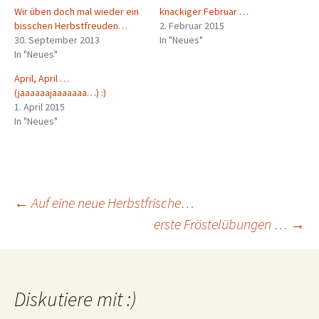
Wir üben doch mal wieder ein
knackiger Februar …
bisschen Herbstfreuden…
2. Februar 2015
30. September 2013
In "Neues"
In "Neues"
April, April …
(jaaaaaajaaaaaaa…) :)
1. April 2015
In "Neues"
Beitragsnavigation
←
Auf eine neue Herbstfrische…
erste Fröstelübungen …
→
Diskutiere mit :)