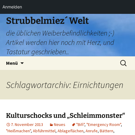
Anmelden
Zum
Strubbelmiez´ Welt
Inhalt
die üblichen Weiberbefindlichkeiten ;-)
springen
Artikel werden hier noch mit Herz, und
Tastatur geschrieben..
Suchen
Menü
nach:
Schlagwortarchiv: Eirnichtungen
Kulturschocks und „Schleimmonster“
7. November 2013
Neues
"Bifi"
,
"Emergency Room"
,
"Heißmachen"
,
Abführmittel
,
Ablageflächen
,
Anrufe
,
Bättern
,