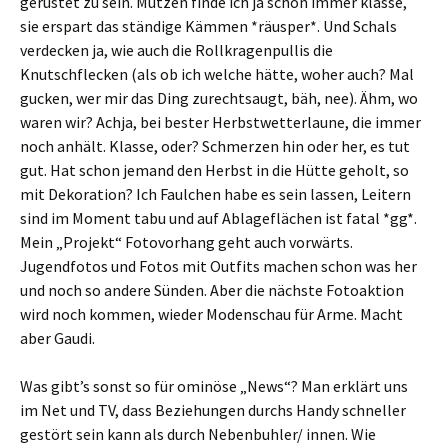
gerüstet zu sein. Mützen finde ich ja schon immer klasse,
sie erspart das ständige Kämmen *räusper*. Und Schals
verdecken ja, wie auch die Rollkragenpullis die
Knutschflecken (als ob ich welche hätte, woher auch? Mal
gucken, wer mir das Ding zurechtsaugt, bäh, nee). Ähm, wo
waren wir? Achja, bei bester Herbstwetterlaune, die immer
noch anhält. Klasse, oder? Schmerzen hin oder her, es tut
gut. Hat schon jemand den Herbst in die Hütte geholt, so
mit Dekoration? Ich Faulchen habe es sein lassen, Leitern
sind im Moment tabu und auf Ablageflächen ist fatal *gg*.
Mein „Projekt“ Fotovorhang geht auch vorwärts.
Jugendfotos und Fotos mit Outfits machen schon was her
und noch so andere Sünden. Aber die nächste Fotoaktion
wird noch kommen, wieder Modenschau für Arme. Macht
aber Gaudi.
Was gibt’s sonst so für ominöse „News“? Man erklärt uns
im Net und TV, dass Beziehungen durchs Handy schneller
gestört sein kann als durch Nebenbuhler/ innen. Wie