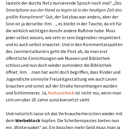
lautete der durchs Netz kursierende Spruch noch mal? „
Das
Smartphone aus der Hand zu legen ist in der heutigen Zeit das
größte Kompliment“
Gut, der Satzbau war anders, aber der
Sinn ist ja derselbe. Hm…, es bleibt in der Tasche, da ich für
die wirklich wichtigen Anrufe andere Ruftöne habe. Muss
jeder selbst wissen, wie sehr er sein Gegenüber respektiert
und es auch selbst erwartet. Und in den Kommentarspalten
des Jammertalkuriers geht die Post ab, da man erst
öffentliche Einrichtungen wie Museen und Bibliothek
schloss und nun doch wieder zumindest die Bibliothek
öffnet. Hm…man hat wohl doch begriffen, dass Kinder und
Jugendliche sinnvolle Freizeitgestaltung wie auch Lesen
brauchen und sonst auf der Straße herumhängen würden
und Schlimmeres. Ja,
Kulturschock
ist nicht nur, wenn man
sich um über 20 Jahre zurückversetzt sieht.
Und natürlich lasse ich das Verbraucherherzchen wieder mit
dem
Werbeblock
hüpfen. Die Scheibenspezies bieten nun
ein „Winterpaket“ an. Ein bisschen mehr Geld muss man ja