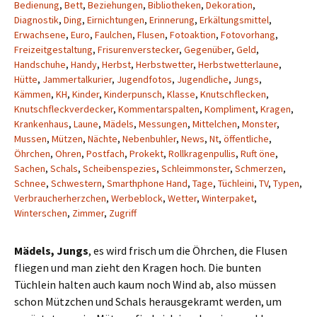
Bedienung
,
Bett
,
Beziehungen
,
Bibliotheken
,
Dekoration
,
Diagnostik
,
Ding
,
Eirnichtungen
,
Erinnerung
,
Erkältungsmittel
,
Erwachsene
,
Euro
,
Faulchen
,
Flusen
,
Fotoaktion
,
Fotovorhang
,
Freizeitgestaltung
,
Frisurenverstecker
,
Gegenüber
,
Geld
,
Handschuhe
,
Handy
,
Herbst
,
Herbstwetter
,
Herbstwetterlaune
,
Hütte
,
Jammertalkurier
,
Jugendfotos
,
Jugendliche
,
Jungs
,
Kämmen
,
KH
,
Kinder
,
Kinderpunsch
,
Klasse
,
Knutschflecken
,
Knutschfleckverdecker
,
Kommentarspalten
,
Kompliment
,
Kragen
,
Krankenhaus
,
Laune
,
Mädels
,
Messungen
,
Mittelchen
,
Monster
,
Mussen
,
Mützen
,
Nächte
,
Nebenbuhler
,
News
,
Nt
,
öffentliche
,
Öhrchen
,
Ohren
,
Postfach
,
Prokekt
,
Rollkragenpullis
,
Ruft öne
,
Sachen
,
Schals
,
Scheibenspezies
,
Schleimmonster
,
Schmerzen
,
Schnee
,
Schwestern
,
Smarthphone Hand
,
Tage
,
Tüchleini
,
TV
,
Typen
,
Verbraucherherzchen
,
Werbeblock
,
Wetter
,
Winterpaket
,
Winterschen
,
Zimmer
,
Zugriff
Mädels, Jungs
, es wird frisch um die Öhrchen, die Flusen
fliegen und man zieht den Kragen hoch. Die bunten
Tüchlein halten auch kaum noch Wind ab, also müssen
schon Mützchen und Schals herausgekramt werden, um