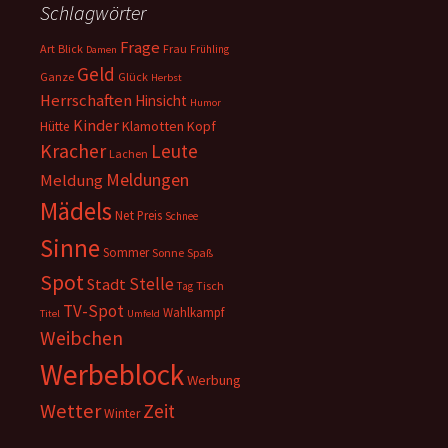
Schlagwörter
Frage
Art
Blick
Frau
Frühling
Damen
Geld
Ganze
Glück
Herbst
Herrschaften
Hinsicht
Humor
Kinder
Klamotten
Kopf
Hütte
Kracher
Leute
Lachen
Meldungen
Meldung
Mädels
Net
Preis
Schnee
Sinne
Sommer
Sonne
Spaß
Spot
Stelle
Stadt
Tisch
Tag
TV-Spot
Wahlkampf
Titel
Umfeld
Weibchen
Werbeblock
Werbung
Wetter
Zeit
Winter