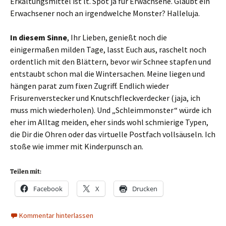
Erkältungsmittel ist lt. Spot ja für Erwachsene. Glaubt ein
Erwachsener noch an irgendwelche Monster? Halleluja.
In diesem Sinne
, Ihr Lieben, genießt noch die
einigermaßen milden Tage, lasst Euch aus, raschelt noch
ordentlich mit den Blättern, bevor wir Schnee stapfen und
entstaubt schon mal die Wintersachen. Meine liegen und
hängen parat zum fixen Zugriff. Endlich wieder
Frisurenverstecker und Knutschfleckverdecker (jaja, ich
muss mich wiederholen). Und „Schleimmonster“ würde ich
eher im Alltag meiden, eher sinds wohl schmierige Typen,
die Dir die Ohren oder das virtuelle Postfach vollsäuseln. Ich
stoße wie immer mit Kinderpunsch an.
Teilen mit:
Facebook
X
Drucken
Kommentar hinterlassen