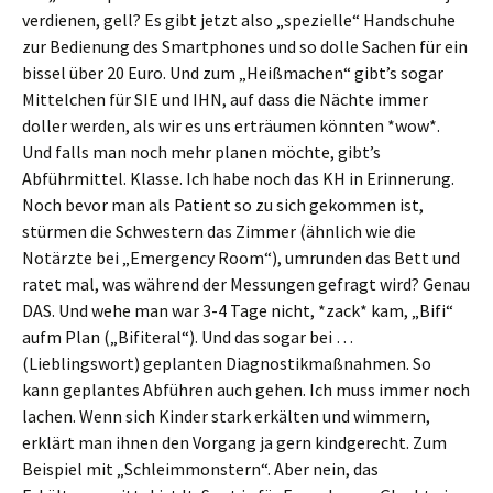
verdienen, gell? Es gibt jetzt also „spezielle“ Handschuhe
zur Bedienung des Smartphones und so dolle Sachen für ein
bissel über 20 Euro. Und zum „Heißmachen“ gibt’s sogar
Mittelchen für SIE und IHN, auf dass die Nächte immer
doller werden, als wir es uns erträumen könnten *wow*.
Und falls man noch mehr planen möchte, gibt’s
Abführmittel. Klasse. Ich habe noch das KH in Erinnerung.
Noch bevor man als Patient so zu sich gekommen ist,
stürmen die Schwestern das Zimmer (ähnlich wie die
Notärzte bei „Emergency Room“), umrunden das Bett und
ratet mal, was während der Messungen gefragt wird? Genau
DAS. Und wehe man war 3-4 Tage nicht, *zack* kam, „Bifi“
aufm Plan („Bifiteral“). Und das sogar bei …
(Lieblingswort) geplanten Diagnostikmaßnahmen. So
kann geplantes Abführen auch gehen. Ich muss immer noch
lachen. Wenn sich Kinder stark erkälten und wimmern,
erklärt man ihnen den Vorgang ja gern kindgerecht. Zum
Beispiel mit „Schleimmonstern“. Aber nein, das