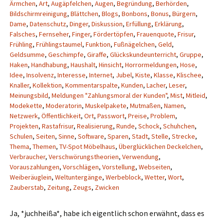
Ärmchen
,
Art
,
Augäpfelchen
,
Augen
,
Begründung
,
Berhörden
,
Bildschirmreinigung
,
Blättchen
,
Blogs
,
Bonbons
,
Bonus
,
Bürgern
,
Dame
,
Datenschutz
,
Dinger
,
Diskussion
,
Erfüllung
,
Erklärung
,
Falsches
,
Fernseher
,
Finger
,
Fördertöpfen
,
Frauenquote
,
Frisur
,
Frühling
,
Frühlingstaumel
,
Funktion
,
Fußnägelchen
,
Geld
,
Geldsumme
,
Geschimpfe
,
Giraffe
,
Glückskundeunterricht
,
Gruppe
,
Haken
,
Handhabung
,
Haushalt
,
Hinsicht
,
Horrormeldungen
,
Hose
,
Idee
,
Insolvenz
,
Interesse
,
Internet
,
Jubel
,
Kiste
,
Klasse
,
Klischee
,
Knaller
,
Kollektion
,
Kommentarspalte
,
Kunden
,
Lacher
,
Leser
,
Meinungsbild
,
Meldungen "Zahlungsmoral der Kunden"
,
Mist
,
Mitleid
,
Modekette
,
Moderatorin
,
Muskelpakete
,
Mutmaßen
,
Namen
,
Netzwerk
,
Öffentlichkeit
,
Ort
,
Passwort
,
Preise
,
Problem
,
Projekten
,
Rastafrisur
,
Realisierung
,
Runde
,
Schock
,
Schuhchen
,
Schulen
,
Seiten
,
Sinne
,
Software
,
Sparen
,
Stadt
,
Stelle
,
Strecke
,
Thema
,
Themen
,
TV-Spot Möbelhaus
,
Überglücklichen Deckelchen
,
Verbraucher
,
Verschwörungstheorien
,
Verwendung
,
Vorauszahlungen
,
Vorschlägen
,
Vorstellung
,
Webseiten
,
Weiberäuglein
,
Weltuntergänge
,
Werbeblock
,
Wetter
,
Wort
,
Zauberstab
,
Zeitung
,
Zeugs
,
Zwicken
Ja, *juchheißa*, habe ich eigentlich schon erwähnt, dass es