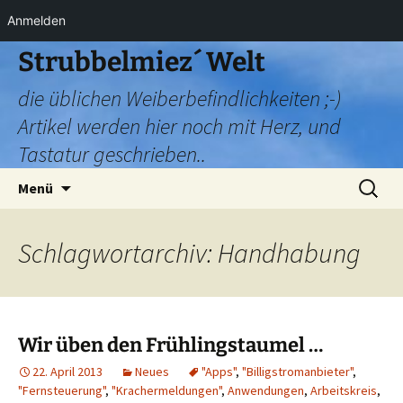
Anmelden
Zum
Strubbelmiez´ Welt
Inhalt
die üblichen Weiberbefindlichkeiten ;-)
springen
Artikel werden hier noch mit Herz, und
Tastatur geschrieben..
Suchen
Menü
nach:
Schlagwortarchiv: Handhabung
Wir üben den Frühlingstaumel …
22. April 2013
Neues
"Apps"
,
"Billigstromanbieter"
,
"Fernsteuerung"
,
"Krachermeldungen"
,
Anwendungen
,
Arbeitskreis
,