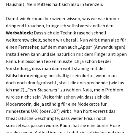
Haushalt. Mein Mitleid hält sich also in Grenzen.
Damit wir Verbraucher wieder wissen, was wir wie immer
dringend brauchen, bringe ich selbstverständlich den
Werbeblock:
Dass sich die Technik rasend schnell
weiterentwickelt, sehen wir überall. Nun wirbt man also für
einen Fernseher, auf dem man auch „Apps“ (Anwendungen)
installieren kann und sie natürlich mit dem Finger antippen
kann. Ein bisschen feixen musste ich ja schon bei der
Vorstellung, dass man dann wohl ständig mit der
Bildschirmreinigung beschäftigt sein dürfte, wenn man
doch noch draufgrabscht, statt die entsprechende (wie las
ich mal?)
„Fern-Steuerung“
zu wählen. Naja, mein Problem
wird es nicht sein. Weiterhin sehen wir, dass sich die
Moderatorin, die ja ständig für eine Modekette für
mindestens Ü40 (oder 50?) wirbt. Man hört vorerst das
theatralische Geschimpfe, dass weder Frisur noch
sonstetwas passen würde. Kaum hat sie eine bunte Hose
aus der neuen Kollektion an, strahlt sie zufrieden und man