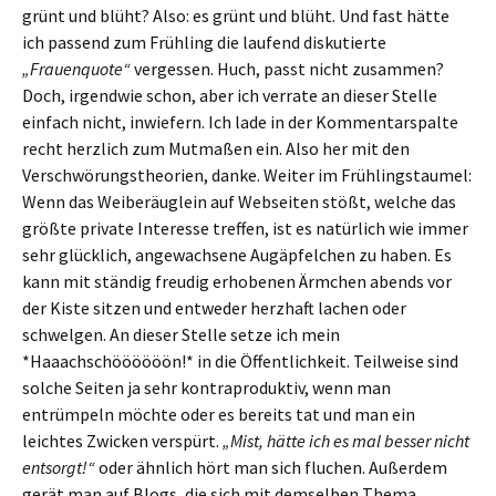
grünt und blüht? Also: es grünt und blüht. Und fast hätte
ich passend zum Frühling die laufend diskutierte
„Frauenquote“
vergessen. Huch, passt nicht zusammen?
Doch, irgendwie schon, aber ich verrate an dieser Stelle
einfach nicht, inwiefern. Ich lade in der Kommentarspalte
recht herzlich zum Mutmaßen ein. Also her mit den
Verschwörungstheorien, danke. Weiter im Frühlingstaumel:
Wenn das Weiberäuglein auf Webseiten stößt, welche das
größte private Interesse treffen, ist es natürlich wie immer
sehr glücklich, angewachsene Augäpfelchen zu haben. Es
kann mit ständig freudig erhobenen Ärmchen abends vor
der Kiste sitzen und entweder herzhaft lachen oder
schwelgen. An dieser Stelle setze ich mein
*Haaachschöööööön!* in die Öffentlichkeit. Teilweise sind
solche Seiten ja sehr kontraproduktiv, wenn man
entrümpeln möchte oder es bereits tat und man ein
leichtes Zwicken verspürt.
„Mist, hätte ich es mal besser nicht
entsorgt!“
oder ähnlich hört man sich fluchen. Außerdem
gerät man auf Blogs, die sich mit demselben Thema