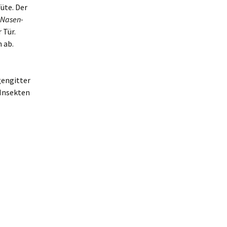
üte. Der
 Nasen-
 Tür.
 ab.
gengitter
 Insekten