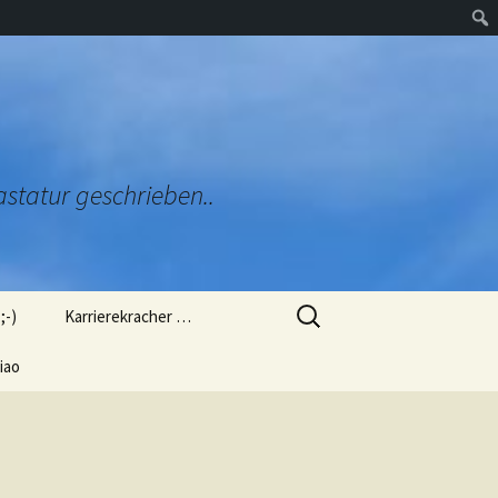
astatur geschrieben..
Suchen
;-)
Karrierekracher …
nach:
zug
iao
Ob mich das Arbeitsamt
genommen hätte?
ülung (L
Ob man mich so als OB
gewählt hätte?
orien“
 mir