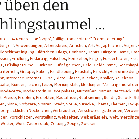
 üben den
hlingstaumel …
013
Neues
"Apps"
,
"Billigstromanbieter"
,
"Fernsteuerung"
,
dungen"
,
Anwendungen
,
Arbeitskreis
,
Ärmchen
,
Art
,
Augäpfelchen
,
Augen
,
ildschirmreinigung
,
Blättchen
,
Blogs
,
Bonbons
,
Bonus
,
Bürgern
,
Dame
,
Dat
ssion
,
Erfüllung
,
Erklärung
,
Falsches
,
Fernseher
,
Finger
,
Fördertöpfen
,
Fra
ng
,
Frühlingstaumel
,
Funktion
,
Fußnägelchen
,
Geld
,
Geldsumme
,
Geschimpf
nterricht
,
Gruppe
,
Haken
,
Handhabung
,
Haushalt
,
Hinsicht
,
Horrormeldung
enz
,
Interesse
,
Internet
,
Jubel
,
Kiste
,
Klasse
,
Klischee
,
Knaller
,
Kollektion
,
palte
,
Kunden
,
Lacher
,
Leser
,
Meinungsbild
,
Meldungen "Zahlungsmoral der
,
Modekette
,
Moderatorin
,
Muskelpakete
,
Mutmaßen
,
Namen
,
Netzwerk
,
Öf
t
,
Preise
,
Problem
,
Projekten
,
Rastafrisur
,
Realisierung
,
Runde
,
Schock
,
Sc
ten
,
Sinne
,
Software
,
Sparen
,
Stadt
,
Stelle
,
Strecke
,
Thema
,
Themen
,
TV-Sp
Überglücklichen Deckelchen
,
Verbraucher
,
Verschwörungstheorien
,
Verwen
ngen
,
Vorschlägen
,
Vorstellung
,
Webseiten
,
Weiberäuglein
,
Weltuntergäng
,
Wetter
,
Wort
,
Zauberstab
,
Zeitung
,
Zeugs
,
Zwicken