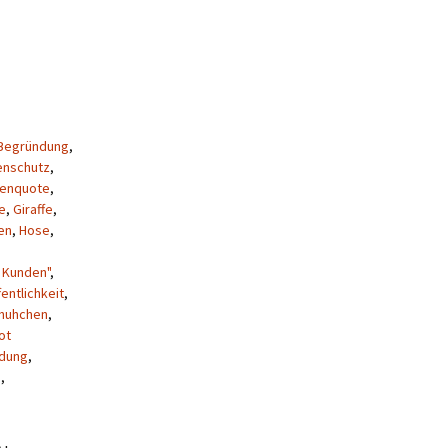
Begründung
,
enschutz
,
uenquote
,
e
,
Giraffe
,
en
,
Hose
,
 Kunden"
,
fentlichkeit
,
huhchen
,
ot
dung
,
e
,