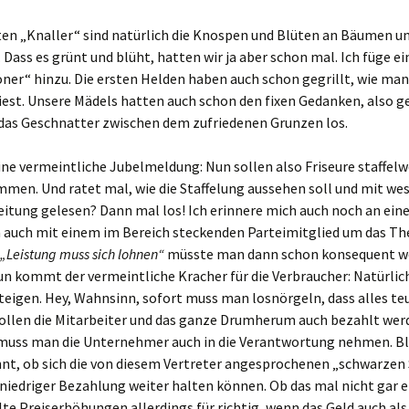
r?
ten „Knaller“ sind natürlich die Knospen und Blüten an Bäumen u
ymaterial
 Dass es grünt und blüht, hatten wir ja aber schon mal. Ich füge ei
er“ hinzu. Die ersten Helden haben auch schon gegrillt, wie man 
irr und
liest. Unsere Mädels hatten auch schon den fixen Gedanken, also g
 das Geschnatter zwischen dem zufriedenen Grunzen los.
me:
ine vermeintliche Jubelmeldung: Nun sollen also Friseure staffel
en. Und ratet mal, wie die Staffelung aussehen soll und mit wes
 immer
uss es nur
eitung gelesen? Dann mal los! Ich erinnere mich auch noch an ein
ja auch mit einem im Bereich steckenden Parteimitglied um das T
„Leistung muss sich lohnen“
müsste man dann schon konsequent w
die
n kommt der vermeintliche Kracher für die Verbraucher: Natürli
…
steigen. Hey, Wahnsinn, sofort muss man losnörgeln, dass alles teu
rsten
sollen die Mitarbeiter und das ganze Drumherum auch bezahlt wer
tersport
 muss man die Unternehmer auch in die Verantwortung nehmen. Bl
nt, ob sich die von diesem Vertreter angesprochenen „schwarzen
utz-
u niedriger Bezahlung weiter halten können. Ob das mal nicht gar 
n…
lte Preiserhöhungen allerdings für richtig, wenn das Geld auch als 