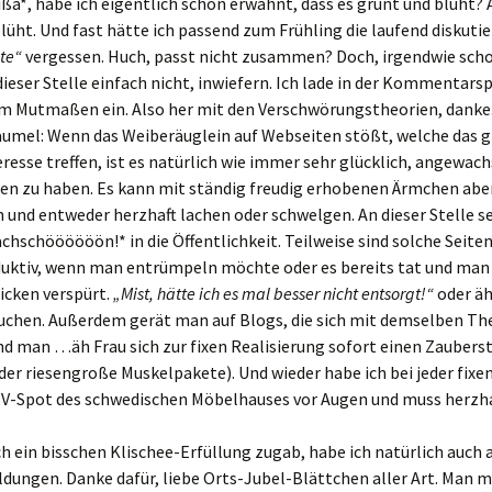
ißa*, habe ich eigentlich schon erwähnt, dass es grünt und blüht? A
lüht. Und fast hätte ich passend zum Frühling die laufend diskutie
te“
vergessen. Huch, passt nicht zusammen? Doch, irgendwie scho
dieser Stelle einfach nicht, inwiefern. Ich lade in der Kommentars
um Mutmaßen ein. Also her mit den Verschwörungstheorien, danke.
aumel: Wenn das Weiberäuglein auf Webseiten stößt, welche das 
eresse treffen, ist es natürlich wie immer sehr glücklich, angewac
en zu haben. Es kann mit ständig freudig erhobenen Ärmchen aben
n und entweder herzhaft lachen oder schwelgen. An dieser Stelle s
hschöööööön!* in die Öffentlichkeit. Teilweise sind solche Seiten
uktiv, wenn man entrümpeln möchte oder es bereits tat und man
icken verspürt.
„Mist, hätte ich es mal besser nicht entsorgt!“
oder äh
luchen. Außerdem gerät man auf Blogs, die sich mit demselben T
d man …äh Frau sich zur fixen Realisierung sofort einen Zaubers
er riesengroße Muskelpakete). Und wieder habe ich bei jeder fixen
TV-Spot des schwedischen Möbelhauses vor Augen und muss herzha
 ein bisschen Klischee-Erfüllung zugab, habe ich natürlich auch 
ungen. Danke dafür, liebe Orts-Jubel-Blättchen aller Art. Man m