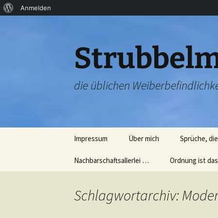
Über
Anmelden
Zum
WordPress
Inhalt
springen
Strubbelm
die üblichen Weiberbefindlichke
Impressum
Über mich
Sprüche, di
Nachbarschaftsallerlei …
Ordnung ist das
Nachbarschaftsparty
Aufräumen ist n
20.07.2012
schwer (ehrlich!
Schlagwortarchiv: Moder
Sternschnuppen und
Nun die einzeln