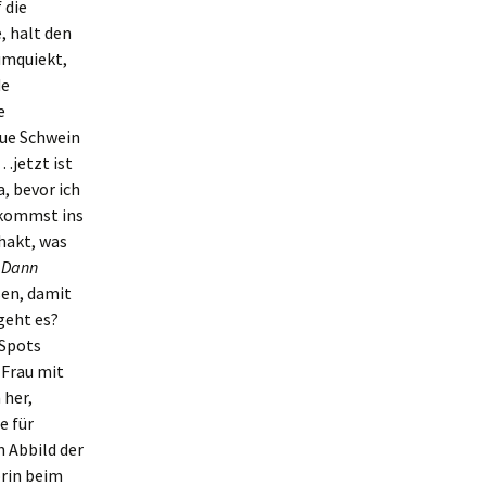
 die
, halt den
umquiekt,
de
e
aue Schwein
…jetzt ist
, bevor ich
 kommst ins
hakt, was
 Dann
sen, damit
geht es?
 Spots
 Frau mit
 her,
e für
 Abbild der
orin beim