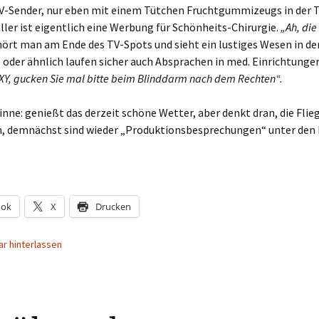
-Sender, nur eben mit einem Tütchen Fruchtgummizeugs in der T
ler ist eigentlich eine Werbung für Schönheits-Chirurgie.
„Ah, die
ört man am Ende des TV-Spots und sieht ein lustiges Wesen in der
o oder ähnlich laufen sicher auch Absprachen in med. Einrichtungen
XY, gucken Sie mal bitte beim Blinddarm nach dem Rechten“.
inne: genießt das derzeit schöne Wetter, aber denkt dran, die Flie
n, demnächst sind wieder „Produktionsbesprechungen“ unter den
ook
X
Drucken
r hinterlassen