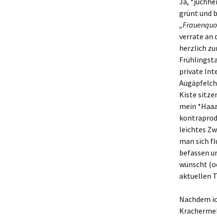
Ja, *juchhe
grünt und b
„Frauenquo
verrate an 
herzlich z
Frühlingst
private Int
Augäpfelch
Kiste sitze
mein *Haaac
kontraprod
leichtes Zw
man sich f
befassen un
wünscht (od
aktuellen 
Nachdem ich
Krachermeld