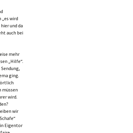
nd
n „es wird
hier und da
eht auch bei
weise mehr
sen „Hilfe“.
e Sendung,
hema ging.
örtlich
ch müssen
rer wird.
den?
eiben wir
 Schafe“
ein Eigentor
faire