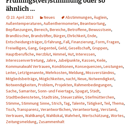
Frühlings(ver)stimmung oder so
ähnlich …
23. April 2013
Neues
Abstimmungen
,
Äuglein
,
Außentemperaturen
,
Außenthermometer
,
Beantwortung
,
Bepflanzungen
,
Bereich
,
Bereiche
,
Betroffene
,
Bewusstsein
,
Brandlöscher
,
Brandstifter
,
Bürger
,
Ehrlichkeit
,
Ende
,
Entscheidungsträger
,
Erfahrung
,
Fall
,
Finanzierung
,
Form
,
Fragen
,
Freiwilligen
,
Gang
,
Gegenteil
,
Geld
,
Gesellschaft
,
Gruppen
,
Hauptberufliche
,
Herzblut
,
Himmel
,
Hut
,
Interessen
,
Interessenvertretung
,
Jahre
,
Jubelpunkte
,
Kassen
,
Keile
,
Kommunalwahl Vertrauen
,
Konditionen
,
Konsequenzen
,
Leistungen
,
Leiter
,
Letztgenannte
,
Mehrkosten
,
Meldung
,
Missverständnis
,
Mitgliedsbeiträge
,
Möglichkeiten
,
nacht
,
Neue
,
Notwendigkeit
,
Notwendigkeiten
,
Problem
,
Projekten
,
Rahmenbedingungen
,
Sache
,
Samariter
,
Sonn- und Feiertage
,
Spagat
,
Stadt
,
Stadtbediensteten
,
Stadträte
,
Steuerzahler
,
Stiefmütterchen
,
Stimme
,
Stimmung Sinne
,
Strich
,
Tag
,
Talente
,
Tätigkeit
,
Teil
,
Thema
,
Tisch
,
Transparenz
,
Verantwortlichen
,
Verantwortung
,
Verstand
,
Vertrauen
,
Wahlkampf
,
Wahllokal
,
Wahrheit
,
Wertschätzung
,
Wortes
,
Zeitungsmeldung
,
Zusammenhalt