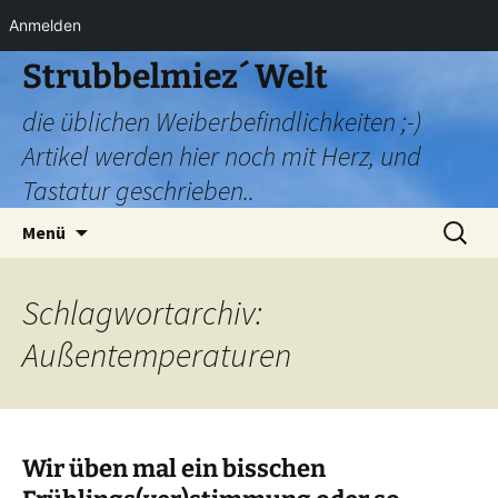
Anmelden
Zum
Strubbelmiez´ Welt
Inhalt
die üblichen Weiberbefindlichkeiten ;-)
springen
Artikel werden hier noch mit Herz, und
Tastatur geschrieben..
Suchen
Menü
nach:
Schlagwortarchiv:
Außentemperaturen
Wir üben mal ein bisschen