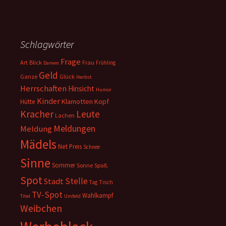
Schlagwörter
Frage
Art
Blick
Frau
Frühling
Damen
Geld
Ganze
Glück
Herbst
Herrschaften
Hinsicht
Humor
Kinder
Klamotten
Kopf
Hütte
Kracher
Leute
Lachen
Meldungen
Meldung
Mädels
Net
Preis
Schnee
Sinne
Sommer
Sonne
Spaß
Spot
Stelle
Stadt
Tisch
Tag
TV-Spot
Wahlkampf
Titel
Umfeld
Weibchen