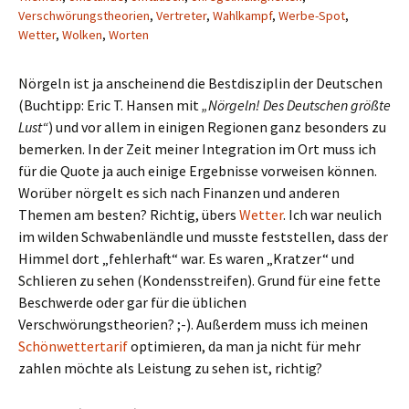
Verschwörungstheorien
,
Vertreter
,
Wahlkampf
,
Werbe-Spot
,
Wetter
,
Wolken
,
Worten
Nörgeln ist ja anscheinend die Bestdisziplin der Deutschen
(Buchtipp: Eric T. Hansen mit
„Nörgeln! Des Deutschen größte
Lust“
) und vor allem in einigen Regionen ganz besonders zu
bemerken. In der Zeit meiner Integration im Ort muss ich
für die Quote ja auch einige Ergebnisse vorweisen können.
Worüber nörgelt es sich nach Finanzen und anderen
Themen am besten? Richtig, übers
Wetter
. Ich war neulich
im wilden Schwabenländle und musste feststellen, dass der
Himmel dort „fehlerhaft“ war. Es waren „Kratzer“ und
Schlieren zu sehen (Kondensstreifen). Grund für eine fette
Beschwerde oder gar für die üblichen
Verschwörungstheorien? ;-). Außerdem muss ich meinen
Schönwettertarif
optimieren, da man ja nicht für mehr
zahlen möchte als Leistung zu sehen ist, richtig?