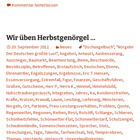
Kommentar hinterlassen
Wir üben Herbstgenörgel …
20. September 2012
Neues
"Dschungelbuch"
,
"Nörgeln!
Der Deutschen größte Lust"
,
Angebot
,
Antwort
,
Ausbesserung
,
Aussteiger
,
Baumarkt
,
Beantwortung
,
Beine
,
Beschwerde
,
Bestdisziplin
,
Betroffenen
,
Brotaufstrich
,
Deutschen
,
Ebene
,
Ehrenamtler
,
Engelszungen
,
Ergebnisse
,
Eric T. Hansen
,
Essenversorgung
,
Extremfall
,
Figur
,
Finanzen
,
Geschäftsführer
,
Grüßen
,
Gutscheine
,
Herr P.
,
Herrn K.
,
Himmel
,
Himmelsbild
,
Hubschraubergeräusch
,
Integration
,
Jahres
,
Ka
,
Kondensstreifen
,
Kräfte
,
Kratzer
,
Krawall
,
Laune
,
Leistung
,
Lieferung
,
Ministerien
,
Nörgeln
,
Ort
,
Parteien
,
Preis-Leistungsverhältnis
,
Problem
,
Quote
,
Regenwetter
,
Regionen
,
Reihen
,
Rest
,
Rotstift
,
Schlange
,
Schlieren
,
Schönheitsfehler
,
Schönwetter-Flat
,
Schönwettertarif
,
Schutzengel
,
Schwabenländle
,
Sonnenscheinzeiten
,
Sprecher
,
Stolz
,
Streichungen
,
Tage
,
Talente
,
Tarifwechsel
,
Teil
,
Temperaturen
,
Themen
,
Umstände
,
Umtausch
,
Unregelmäßigkeiten
,