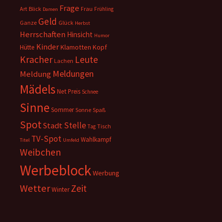
Frage
Art
Blick
Frau
Frühling
Damen
Geld
Ganze
Glück
Herbst
Herrschaften
Hinsicht
Humor
Kinder
Klamotten
Kopf
Hütte
Kracher
Leute
Lachen
Meldungen
Meldung
Mädels
Net
Preis
Schnee
Sinne
Sommer
Sonne
Spaß
Spot
Stelle
Stadt
Tisch
Tag
TV-Spot
Wahlkampf
Titel
Umfeld
Weibchen
Werbeblock
Werbung
Wetter
Zeit
Winter