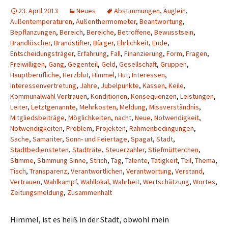
23. April 2013
Neues
Abstimmungen
,
Äuglein
,
Außentemperaturen
,
Außenthermometer
,
Beantwortung
,
Bepflanzungen
,
Bereich
,
Bereiche
,
Betroffene
,
Bewusstsein
,
Brandlöscher
,
Brandstifter
,
Bürger
,
Ehrlichkeit
,
Ende
,
Entscheidungsträger
,
Erfahrung
,
Fall
,
Finanzierung
,
Form
,
Fragen
,
Freiwilligen
,
Gang
,
Gegenteil
,
Geld
,
Gesellschaft
,
Gruppen
,
Hauptberufliche
,
Herzblut
,
Himmel
,
Hut
,
Interessen
,
Interessenvertretung
,
Jahre
,
Jubelpunkte
,
Kassen
,
Keile
,
Kommunalwahl Vertrauen
,
Konditionen
,
Konsequenzen
,
Leistungen
,
Leiter
,
Letztgenannte
,
Mehrkosten
,
Meldung
,
Missverständnis
,
Mitgliedsbeiträge
,
Möglichkeiten
,
nacht
,
Neue
,
Notwendigkeit
,
Notwendigkeiten
,
Problem
,
Projekten
,
Rahmenbedingungen
,
Sache
,
Samariter
,
Sonn- und Feiertage
,
Spagat
,
Stadt
,
Stadtbediensteten
,
Stadträte
,
Steuerzahler
,
Stiefmütterchen
,
Stimme
,
Stimmung Sinne
,
Strich
,
Tag
,
Talente
,
Tätigkeit
,
Teil
,
Thema
,
Tisch
,
Transparenz
,
Verantwortlichen
,
Verantwortung
,
Verstand
,
Vertrauen
,
Wahlkampf
,
Wahllokal
,
Wahrheit
,
Wertschätzung
,
Wortes
,
Zeitungsmeldung
,
Zusammenhalt
Himmel, ist es heiß in der Stadt, obwohl mein