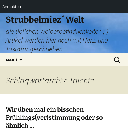
Anmelden
Zum
Strubbelmiez´ Welt
Inhalt
die üblichen Weiberbefindlichkeiten ;-)
springen
Artikel werden hier noch mit Herz, und
Tastatur geschrieben..
Suchen
Menü
nach:
Schlagwortarchiv: Talente
Wir üben mal ein bisschen
Frühlings(ver)stimmung oder so
ähnlich …