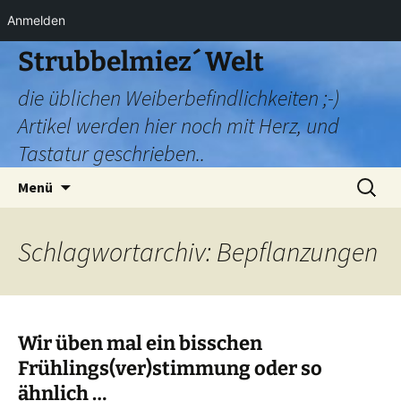
Anmelden
Zum
Strubbelmiez´ Welt
Inhalt
die üblichen Weiberbefindlichkeiten ;-)
springen
Artikel werden hier noch mit Herz, und
Tastatur geschrieben..
Suchen
Menü
nach:
Schlagwortarchiv: Bepflanzungen
Wir üben mal ein bisschen
Frühlings(ver)stimmung oder so
ähnlich …