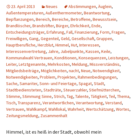
23. April 2013
Neues
Abstimmungen
,
Äuglein
,
Außentemperaturen
,
Außenthermometer
,
Beantwortung
,
Bepflanzungen
,
Bereich
,
Bereiche
,
Betroffene
,
Bewusstsein
,
Brandlöscher
,
Brandstifter
,
Bürger
,
Ehrlichkeit
,
Ende
,
Entscheidungsträger
,
Erfahrung
,
Fall
,
Finanzierung
,
Form
,
Fragen
,
Freiwilligen
,
Gang
,
Gegenteil
,
Geld
,
Gesellschaft
,
Gruppen
,
Hauptberufliche
,
Herzblut
,
Himmel
,
Hut
,
Interessen
,
Interessenvertretung
,
Jahre
,
Jubelpunkte
,
Kassen
,
Keile
,
Kommunalwahl Vertrauen
,
Konditionen
,
Konsequenzen
,
Leistungen
,
Leiter
,
Letztgenannte
,
Mehrkosten
,
Meldung
,
Missverständnis
,
Mitgliedsbeiträge
,
Möglichkeiten
,
nacht
,
Neue
,
Notwendigkeit
,
Notwendigkeiten
,
Problem
,
Projekten
,
Rahmenbedingungen
,
Sache
,
Samariter
,
Sonn- und Feiertage
,
Spagat
,
Stadt
,
Stadtbediensteten
,
Stadträte
,
Steuerzahler
,
Stiefmütterchen
,
Stimme
,
Stimmung Sinne
,
Strich
,
Tag
,
Talente
,
Tätigkeit
,
Teil
,
Thema
,
Tisch
,
Transparenz
,
Verantwortlichen
,
Verantwortung
,
Verstand
,
Vertrauen
,
Wahlkampf
,
Wahllokal
,
Wahrheit
,
Wertschätzung
,
Wortes
,
Zeitungsmeldung
,
Zusammenhalt
Himmel, ist es heiß in der Stadt, obwohl mein