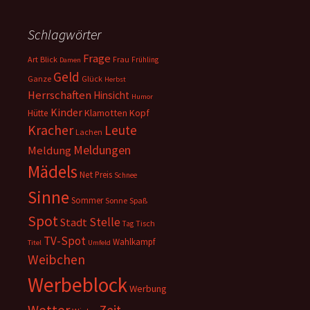
Schlagwörter
Frage
Art
Blick
Frau
Frühling
Damen
Geld
Ganze
Glück
Herbst
Herrschaften
Hinsicht
Humor
Kinder
Klamotten
Kopf
Hütte
Kracher
Leute
Lachen
Meldungen
Meldung
Mädels
Net
Preis
Schnee
Sinne
Sommer
Sonne
Spaß
Spot
Stelle
Stadt
Tisch
Tag
TV-Spot
Wahlkampf
Titel
Umfeld
Weibchen
Werbeblock
Werbung