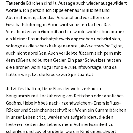
Tausende Bärchen sind lt. Aussage auch wieder ausgewildert
worden. Ich persönlich tippe eher auf Millionen und
Abermillionen, aber das Personal und vor allem die
Geschäftsführung in Bonn wird sicher eh lachen. Das
Verschenken von Gummibärchen wurde wohl schon immer
als kleiner Freundschaftsbeweis angesehen und wird sich,
solange es die scherzhaft genannte
„Aufzuchtstation“
gibt,
auch nicht abreißen. Auch Verliebte füttern sich gern mit
dem süßen und bunten Getier. Ein paar Schweizer nutzen
die Bärchen wohl sogar für die Zukunftsvorsage. Und da
hätten wir jetzt die Brücke zur Spiritualität.
Jetzt festhalten, liebe Fans der wohl zerkauten
Kaugummis mit Lacküberzug am Kettchen oder ähnliches
Gedöns, liebe Möbel-nach-irgendwelchem-Energiefluss-
Rücker und Steinchenbeschwörer: Wenn ein Gummibärchen
in unser Leben tritt, werden wir aufgefordert, die den
heiteren Zeiten des Lebens mehr Aufmerksamkeit zu
schenken und zuviel Grübelei wie ein Kind unbeschwert