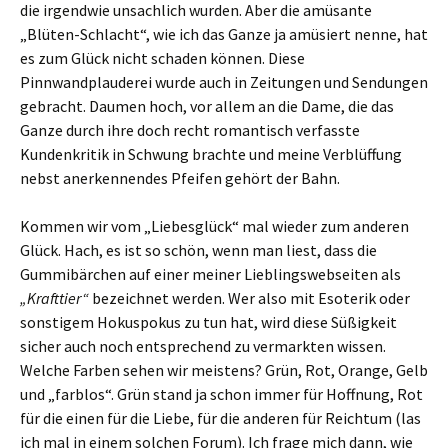
die irgendwie unsachlich wurden. Aber die amüsante
„Blüten-Schlacht“, wie ich das Ganze ja amüsiert nenne, hat
es zum Glück nicht schaden können. Diese
Pinnwandplauderei wurde auch in Zeitungen und Sendungen
gebracht. Daumen hoch, vor allem an die Dame, die das
Ganze durch ihre doch recht romantisch verfasste
Kundenkritik in Schwung brachte und meine Verblüffung
nebst anerkennendes Pfeifen gehört der Bahn.
Kommen wir vom „Liebesglück“ mal wieder zum anderen
Glück. Hach, es ist so schön, wenn man liest, dass die
Gummibärchen auf einer meiner Lieblingswebseiten als
„Krafttier“
bezeichnet werden. Wer also mit Esoterik oder
sonstigem Hokuspokus zu tun hat, wird diese Süßigkeit
sicher auch noch entsprechend zu vermarkten wissen.
Welche Farben sehen wir meistens? Grün, Rot, Orange, Gelb
und „farblos“. Grün stand ja schon immer für Hoffnung, Rot
für die einen für die Liebe, für die anderen für Reichtum (las
ich mal in einem solchen Forum). Ich frage mich dann, wie