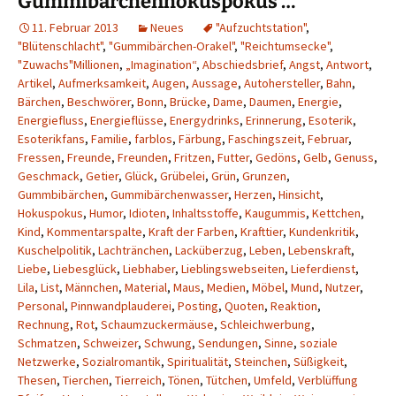
Gummibärchenhokuspokus …
11. Februar 2013
Neues
"Aufzuchtstation"
,
"Blütenschlacht"
,
"Gummibärchen-Orakel"
,
"Reichtumsecke"
,
"Zuwachs"Millionen
,
„Imagination“
,
Abschiedsbrief
,
Angst
,
Antwort
,
Artikel
,
Aufmerksamkeit
,
Augen
,
Aussage
,
Autohersteller
,
Bahn
,
Bärchen
,
Beschwörer
,
Bonn
,
Brücke
,
Dame
,
Daumen
,
Energie
,
Energiefluss
,
Energieflüsse
,
Energydrinks
,
Erinnerung
,
Esoterik
,
Esoterikfans
,
Familie
,
farblos
,
Färbung
,
Faschingszeit
,
Februar
,
Fressen
,
Freunde
,
Freunden
,
Fritzen
,
Futter
,
Gedöns
,
Gelb
,
Genuss
,
Geschmack
,
Getier
,
Glück
,
Grübelei
,
Grün
,
Grunzen
,
Gummbibärchen
,
Gummibärchenwasser
,
Herzen
,
Hinsicht
,
Hokuspokus
,
Humor
,
Idioten
,
Inhaltsstoffe
,
Kaugummis
,
Kettchen
,
Kind
,
Kommentarspalte
,
Kraft der Farben
,
Krafttier
,
Kundenkritik
,
Kuschelpolitik
,
Lachtränchen
,
Lacküberzug
,
Leben
,
Lebenskraft
,
Liebe
,
Liebesglück
,
Liebhaber
,
Lieblingswebseiten
,
Lieferdienst
,
Lila
,
List
,
Männchen
,
Material
,
Maus
,
Medien
,
Möbel
,
Mund
,
Nutzer
,
Personal
,
Pinnwandplauderei
,
Posting
,
Quoten
,
Reaktion
,
Rechnung
,
Rot
,
Schaumzuckermäuse
,
Schleichwerbung
,
Schmatzen
,
Schweizer
,
Schwung
,
Sendungen
,
Sinne
,
soziale
Netzwerke
,
Sozialromantik
,
Spiritualität
,
Steinchen
,
Süßigkeit
,
Thesen
,
Tierchen
,
Tierreich
,
Tönen
,
Tütchen
,
Umfeld
,
Verblüffung