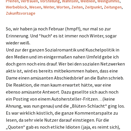
Pfeifen
,
Vertrauen
,
Vorstellung
,
Wahnsinn
,
Weiblein
,
Weingummis
,
Werbeblock
,
Wesen
,
Winter
,
Worten
,
Zeiten
,
Zeitpunkt
,
Zeitungen
,
Zukunftsvorsage
So, wir haben ja noch Februar (hmpf!), nur mal so zur
Erinnerung. Und *huch* es ist immer noch Winter, sogar
wieder weiß.
Und zur der ganzen Sozialromantik und Kuschelpolitik in
den Medien und im einigermaßen nahen Umfeld gebe ich
doch gern noch eins drauf. Wer bei den sozialen Netzwerken
aktiv ist, wird es bereits mitbekommen haben, dass eine
Dame einen amüsanten Abschiedsbrief an die Bahn schrieb.
Die Reaktion, die man kaum erwartet hätte, war eine
ebenso amüsante Antwort. Dazu gesellte sich auch noch
ein Posting von einem Autohersteller-Fritzen…(keine
Ahnung, was nun genau) und die „Blüten-Schlacht“ ging los.
Es war wirklich köstlich, die ganze Kommentarspalte zu
lesen, da sehr viele Nutzer darauf einstiegen. Für die
„Quoten“ gab es noch etliche Idioten (jaja, es reimt sich),