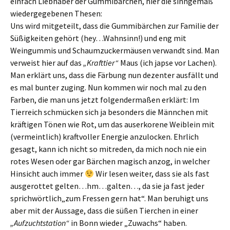
einfach Liebhaber der Gummibärchen, hier die sinngemäß
wiedergegebenen Thesen:
Uns wird mitgeteilt, dass die Gummibärchen zur Familie der
Süßigkeiten gehört (hey…Wahnsinn!) und eng mit
Weingummis und Schaumzuckermäusen verwandt sind. Man
verweist hier auf das
„Krafttier“
Maus (ich japse vor Lachen).
Man erklärt uns, dass die Färbung nun dezenter ausfällt und
es mal bunter zuging. Nun kommen wir noch mal zu den
Farben, die man uns jetzt folgendermaßen erklärt: Im
Tierreich schmücken sich ja besonders die Männchen mit
kräftigen Tönen wie Rot, um das auserkorene Weiblein mit
(vermeintlich) kraftvoller Energie anzulocken. Ehrlich
gesagt, kann ich nicht so mitreden, da mich noch nie ein
rotes Wesen oder gar Bärchen magisch anzog, in welcher
Hinsicht auch immer
Wir lesen weiter, dass sie als fast
ausgerottet gelten…hm…galten…, da sie ja fast jeder
sprichwörtlich„zum Fressen gern hat“. Man beruhigt uns
aber mit der Aussage, dass die süßen Tierchen in einer
„Aufzuchtstation“
in Bonn wieder „Zuwachs“ haben.