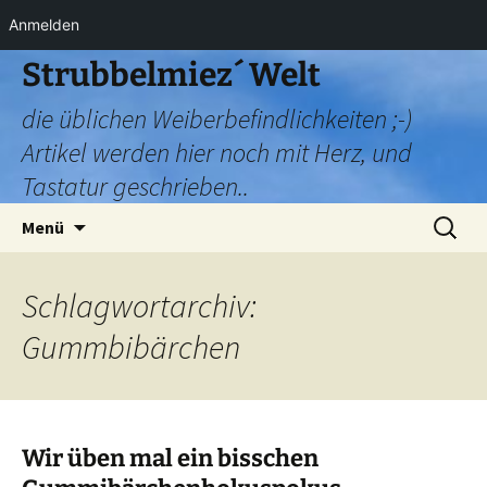
Anmelden
Zum
Strubbelmiez´ Welt
Inhalt
die üblichen Weiberbefindlichkeiten ;-)
springen
Artikel werden hier noch mit Herz, und
Tastatur geschrieben..
Suchen
Menü
nach:
Schlagwortarchiv:
Gummbibärchen
Wir üben mal ein bisschen