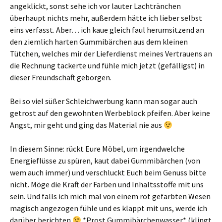
angeklickt, sonst sehe ich vor lauter Lachtränchen
überhaupt nichts mehr, außerdem hätte ich lieber selbst
eins verfasst. Aber… ich kaue gleich faul herumsitzend an
den ziemlich harten Gummibärchen aus dem kleinen
Tütchen, welches mir der Lieferdienst meines Vertrauens an
die Rechnung tackerte und fühle mich jetzt (gefälligst) in
dieser Freundschaft geborgen.
Bei so viel süßer Schleichwerbung kann man sogar auch
getrost auf den gewohnten Werbeblock pfeifen. Aber keine
Angst, mir geht und ging das Material nie aus
In diesem Sinne: rückt Eure Möbel, um irgendwelche
Energieflüsse zu spüren, kaut dabei Gummibärchen (von
wem auch immer) und verschluckt Euch beim Genuss bitte
nicht. Möge die Kraft der Farben und Inhaltsstoffe mit uns
sein. Und falls ich mich mal von einem rot gefärbten Wesen
magisch angezogen fühle und es klappt mit uns, werde ich
darüber berichten
*Prost Gummibärchenwasser* (klingt