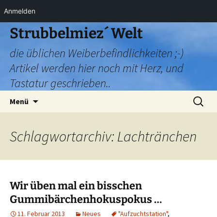
Anmelden
Zum
Strubbelmiez´ Welt
Inhalt
die üblichen Weiberbefindlichkeiten ;-)
springen
Artikel werden hier noch mit Herz, und
Tastatur geschrieben..
Suchen
Menü
nach:
Schlagwortarchiv: Lachtränchen
Wir üben mal ein bisschen
Gummibärchenhokuspokus …
11. Februar 2013
Neues
"Aufzuchtstation"
,