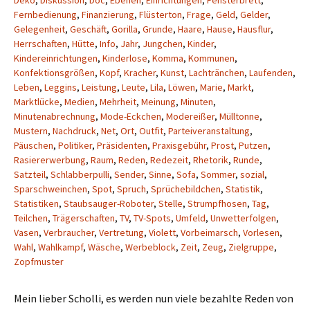
Deko
,
Diskussion
,
Doc
,
Ebenen
,
Einrichtungen
,
Fensterbrett
,
Fernbedienung
,
Finanzierung
,
Flüsterton
,
Frage
,
Geld
,
Gelder
,
Gelegenheit
,
Geschäft
,
Gorilla
,
Grunde
,
Haare
,
Hause
,
Hausflur
,
Herrschaften
,
Hütte
,
Info
,
Jahr
,
Jungchen
,
Kinder
,
Kindereinrichtungen
,
Kinderlose
,
Komma
,
Kommunen
,
Konfektionsgrößen
,
Kopf
,
Kracher
,
Kunst
,
Lachtränchen
,
Laufenden
,
Leben
,
Leggins
,
Leistung
,
Leute
,
Lila
,
Löwen
,
Marie
,
Markt
,
Marktlücke
,
Medien
,
Mehrheit
,
Meinung
,
Minuten
,
Minutenabrechnung
,
Mode-Eckchen
,
Modereißer
,
Mülltonne
,
Mustern
,
Nachdruck
,
Net
,
Ort
,
Outfit
,
Parteiveranstaltung
,
Päuschen
,
Politiker
,
Präsidenten
,
Praxisgebühr
,
Prost
,
Putzen
,
Rasiererwerbung
,
Raum
,
Reden
,
Redezeit
,
Rhetorik
,
Runde
,
Satzteil
,
Schlabberpulli
,
Sender
,
Sinne
,
Sofa
,
Sommer
,
sozial
,
Sparschweinchen
,
Spot
,
Spruch
,
Sprüchebildchen
,
Statistik
,
Statistiken
,
Staubsauger-Roboter
,
Stelle
,
Strumpfhosen
,
Tag
,
Teilchen
,
Trägerschaften
,
TV
,
TV-Spots
,
Umfeld
,
Unwetterfolgen
,
Vasen
,
Verbraucher
,
Vertretung
,
Violett
,
Vorbeimarsch
,
Vorlesen
,
Wahl
,
Wahlkampf
,
Wäsche
,
Werbeblock
,
Zeit
,
Zeug
,
Zielgruppe
,
Zopfmuster
Mein lieber Scholli, es werden nun viele bezahlte Reden von