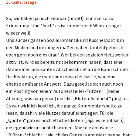
Zukunftsvorsage
So, wir haben ja noch Februar (hmpf!), nur mal so zur
Erinnerung. Und *huch* es ist immer noch Winter, sogar
wieder weiß.
Und zur der ganzen Sozialromantik und Kuschelpolitik in
den Medien und im einigermaßen nahen Umfeld gebe ich
doch gern noch eins drauf. Wer bei den sozialen Netzwerken
aktiv ist, wird es bereits mitbekommen haben, dass eine
Dame einen amüsanten Abschiedsbrief an die Bahn schrieb.
Die Reaktion, die man kaum erwartet hätte, war eine
ebenso amüsante Antwort. Dazu gesellte sich auch noch
ein Posting von einem Autohersteller-Fritzen…(keine
Ahnung, was nun genau) und die „Blüten-Schlacht“ ging los.
Es war wirklich köstlich, die ganze Kommentarspalte zu
lesen, da sehr viele Nutzer darauf einstiegen. Für die
„Quoten“ gab es noch etliche Idioten (jaja, es reimt sich),
die irgendwie unsachlich wurden. Aber die amüsante
„Blüten-Schlacht“, wie ich das Ganze ja amüsiert nenne, hat