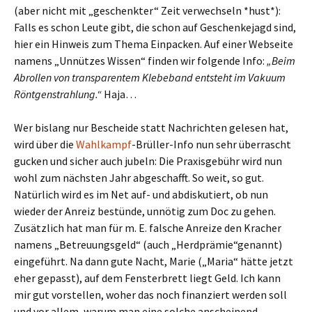
(aber nicht mit „geschenkter“ Zeit verwechseln *hust*):
Falls es schon Leute gibt, die schon auf Geschenkejagd sind,
hier ein Hinweis zum Thema Einpacken. Auf einer Webseite
namens „Unnützes Wissen“ finden wir folgende Info:
„Beim
Abrollen von transparentem Klebeband entsteht im Vakuum
Röntgenstrahlung.“
Haja…
Wer bislang nur Bescheide statt Nachrichten gelesen hat,
wird über die
Wahlkampf
-Brüller-Info nun sehr überrascht
gucken und sicher auch jubeln: Die Praxisgebühr wird nun
wohl zum nächsten Jahr abgeschafft. So weit, so gut.
Natürlich wird es im Net auf- und abdiskutiert, ob nun
wieder der Anreiz bestünde, unnötig zum Doc zu gehen.
Zusätzlich hat man für m. E. falsche Anreize den Kracher
namens „Betreuungsgeld“ (auch „Herdprämie“genannt)
eingeführt. Na dann gute Nacht, Marie („Maria“ hätte jetzt
eher gepasst), auf dem Fensterbrett liegt Geld. Ich kann
mir gut vorstellen, woher das noch finanziert werden soll
und vor allem, warum man eine solche anscheinend