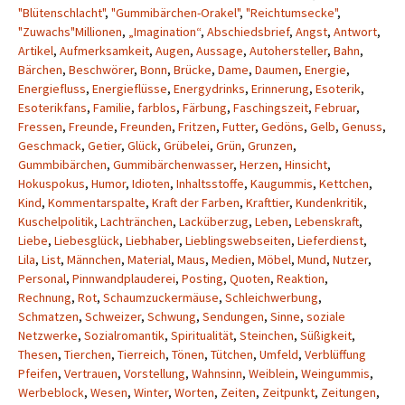
"Blütenschlacht"
,
"Gummibärchen-Orakel"
,
"Reichtumsecke"
,
"Zuwachs"Millionen
,
„Imagination“
,
Abschiedsbrief
,
Angst
,
Antwort
,
Artikel
,
Aufmerksamkeit
,
Augen
,
Aussage
,
Autohersteller
,
Bahn
,
Bärchen
,
Beschwörer
,
Bonn
,
Brücke
,
Dame
,
Daumen
,
Energie
,
Energiefluss
,
Energieflüsse
,
Energydrinks
,
Erinnerung
,
Esoterik
,
Esoterikfans
,
Familie
,
farblos
,
Färbung
,
Faschingszeit
,
Februar
,
Fressen
,
Freunde
,
Freunden
,
Fritzen
,
Futter
,
Gedöns
,
Gelb
,
Genuss
,
Geschmack
,
Getier
,
Glück
,
Grübelei
,
Grün
,
Grunzen
,
Gummbibärchen
,
Gummibärchenwasser
,
Herzen
,
Hinsicht
,
Hokuspokus
,
Humor
,
Idioten
,
Inhaltsstoffe
,
Kaugummis
,
Kettchen
,
Kind
,
Kommentarspalte
,
Kraft der Farben
,
Krafttier
,
Kundenkritik
,
Kuschelpolitik
,
Lachtränchen
,
Lacküberzug
,
Leben
,
Lebenskraft
,
Liebe
,
Liebesglück
,
Liebhaber
,
Lieblingswebseiten
,
Lieferdienst
,
Lila
,
List
,
Männchen
,
Material
,
Maus
,
Medien
,
Möbel
,
Mund
,
Nutzer
,
Personal
,
Pinnwandplauderei
,
Posting
,
Quoten
,
Reaktion
,
Rechnung
,
Rot
,
Schaumzuckermäuse
,
Schleichwerbung
,
Schmatzen
,
Schweizer
,
Schwung
,
Sendungen
,
Sinne
,
soziale
Netzwerke
,
Sozialromantik
,
Spiritualität
,
Steinchen
,
Süßigkeit
,
Thesen
,
Tierchen
,
Tierreich
,
Tönen
,
Tütchen
,
Umfeld
,
Verblüffung
Pfeifen
,
Vertrauen
,
Vorstellung
,
Wahnsinn
,
Weiblein
,
Weingummis
,
Werbeblock
,
Wesen
,
Winter
,
Worten
,
Zeiten
,
Zeitpunkt
,
Zeitungen
,