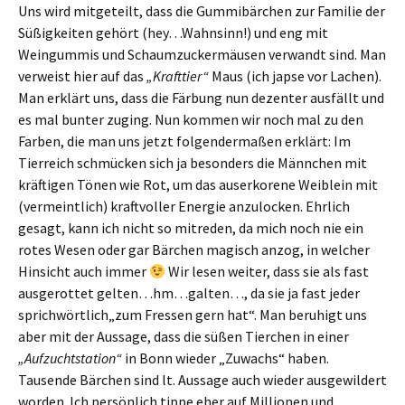
Uns wird mitgeteilt, dass die Gummibärchen zur Familie der
Süßigkeiten gehört (hey…Wahnsinn!) und eng mit
Weingummis und Schaumzuckermäusen verwandt sind. Man
verweist hier auf das
„Krafttier“
Maus (ich japse vor Lachen).
Man erklärt uns, dass die Färbung nun dezenter ausfällt und
es mal bunter zuging. Nun kommen wir noch mal zu den
Farben, die man uns jetzt folgendermaßen erklärt: Im
Tierreich schmücken sich ja besonders die Männchen mit
kräftigen Tönen wie Rot, um das auserkorene Weiblein mit
(vermeintlich) kraftvoller Energie anzulocken. Ehrlich
gesagt, kann ich nicht so mitreden, da mich noch nie ein
rotes Wesen oder gar Bärchen magisch anzog, in welcher
Hinsicht auch immer
Wir lesen weiter, dass sie als fast
ausgerottet gelten…hm…galten…, da sie ja fast jeder
sprichwörtlich„zum Fressen gern hat“. Man beruhigt uns
aber mit der Aussage, dass die süßen Tierchen in einer
„Aufzuchtstation“
in Bonn wieder „Zuwachs“ haben.
Tausende Bärchen sind lt. Aussage auch wieder ausgewildert
worden. Ich persönlich tippe eher auf Millionen und