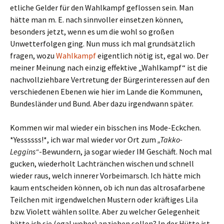
etliche Gelder für den Wahlkampf geflossen sein. Man
hätte man m. E. nach sinnvoller einsetzen können,
besonders jetzt, wenn es um die wohl so großen
Unwetterfolgen ging. Nun muss ich mal grundsätzlich
fragen, wozu
Wahlkampf
eigentlich nötig ist, egal wo. Der
meiner Meinung nach einzig effektive „Wahlkampf“ ist die
nachvollziehbare Vertretung der Bürgerinteressen auf den
verschiedenen Ebenen wie hier im Lande die Kommunen,
Bundesländer und Bund. Aber dazu irgendwann später.
Kommen wir mal wieder ein bisschen ins Mode-Eckchen.
*Yessssss!*, ich war mal wieder vor Ort zum
„Takko-
Leggins“
-Bewundern, ja sogar wieder IM Geschäft. Noch mal
gucken, wiederholt Lachtränchen wischen und schnell
wieder raus, welch innerer Vorbeimarsch. Ich hätte mich
kaum entscheiden können, ob ich nun das altrosafarbene
Teilchen mit irgendwelchen Mustern oder kräftiges Lila
bzw. Violett wählen sollte. Aber zu welcher Gelegenheit
hätte ich sie (egal woher) anziehen sollen? In der Hütte ist