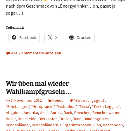
nach dem Geschmack von „Energydrinks“…oh, passt ja
sogar…)
Teilen mit:
Facebook
X
Drucken
Alle 2 Kommentare anzeigen
Wir üben mal wieder
Wahlkampfgruseln …
7. November 2012
Neues
"Betreuungsgeld"
,
"Erhebungen"
,
"Herdprämie"
,
"Institution"
,
"Maria"
,
"Takko-Leggins"
,
Abgaben
,
Amerika
,
Amis
,
Anreiz
,
Bank
,
Beinchen
,
Beinchenwärme
,
Beine
,
Bescheide
,
Bierkasten
,
Brüller
,
Bund
,
Bundesgebiet
,
Bundesländer
,
Bundesländern
,
Bürgerinteressen
,
Clou
,
Dachboden
,