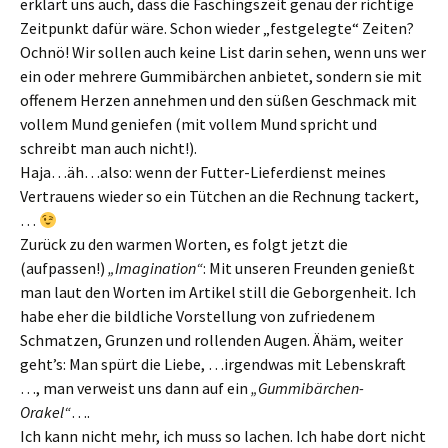
erklärt uns auch, dass die Faschingszeit genau der richtige
Zeitpunkt dafür wäre. Schon wieder „festgelegte“ Zeiten?
Ochnö! Wir sollen auch keine List darin sehen, wenn uns wer
ein oder mehrere Gummibärchen anbietet, sondern sie mit
offenem Herzen annehmen und den süßen Geschmack mit
vollem Mund geniefen (mit vollem Mund spricht und
schreibt man auch nicht!).
Haja…äh…also: wenn der Futter-Lieferdienst meines
Vertrauens wieder so ein Tütchen an die Rechnung tackert,
…
Zurück zu den warmen Worten, es folgt jetzt die
(aufpassen!)
„Imagination“
: Mit unseren Freunden genießt
man laut den Worten im Artikel still die Geborgenheit. Ich
habe eher die bildliche Vorstellung von zufriedenem
Schmatzen, Grunzen und rollenden Augen. Ähäm, weiter
geht’s: Man spürt die Liebe, …irgendwas mit Lebenskraft
…, man verweist uns dann auf ein
„Gummibärchen-
Orakel“
….
Ich kann nicht mehr, ich muss so lachen. Ich habe dort nicht