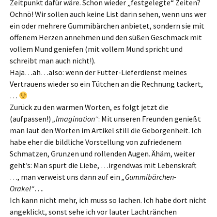
Zeitpunkt dafür wäre. Schon wieder „festgelegte“ Zeiten?
Ochnö! Wir sollen auch keine List darin sehen, wenn uns wer
ein oder mehrere Gummibärchen anbietet, sondern sie mit
offenem Herzen annehmen und den süßen Geschmack mit
vollem Mund geniefen (mit vollem Mund spricht und
schreibt man auch nicht!).
Haja…äh…also: wenn der Futter-Lieferdienst meines
Vertrauens wieder so ein Tütchen an die Rechnung tackert,
…
Zurück zu den warmen Worten, es folgt jetzt die
(aufpassen!)
„Imagination“
: Mit unseren Freunden genießt
man laut den Worten im Artikel still die Geborgenheit. Ich
habe eher die bildliche Vorstellung von zufriedenem
Schmatzen, Grunzen und rollenden Augen. Ähäm, weiter
geht’s: Man spürt die Liebe, …irgendwas mit Lebenskraft
…, man verweist uns dann auf ein
„Gummibärchen-
Orakel“
….
Ich kann nicht mehr, ich muss so lachen. Ich habe dort nicht
angeklickt, sonst sehe ich vor lauter Lachtränchen