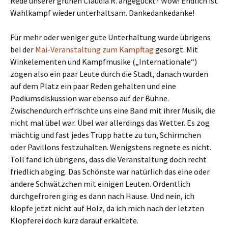
Rede unserer grünen Claudia R. angeguckt? Wow! Endlich ist
Wahlkampf wieder unterhaltsam. Dankedankedanke!
Für mehr oder weniger gute Unterhaltung wurde übrigens
bei der
Mai-Veranstaltung zum Kampftag
gesorgt. Mit
Winkelementen und Kampfmusike („Internationale“)
zogen also ein paar Leute durch die Stadt, danach wurden
auf dem Platz ein paar Reden gehalten und eine
Podiumsdiskussion war ebenso auf der Bühne.
Zwischendurch erfrischte uns eine Band mit ihrer Musik, die
nicht mal übel war. Übel war allerdings das Wetter. Es zog
mächtig und fast jedes Trupp hatte zu tun, Schirmchen
oder Pavillons festzuhalten. Wenigstens regnete es nicht.
Toll fand ich übrigens, dass die Veranstaltung doch recht
friedlich abging. Das Schönste war natürlich das eine oder
andere Schwätzchen mit einigen Leuten. Ordentlich
durchgefroren ging es dann nach Hause. Und nein, ich
klopfe jetzt nicht auf Holz, da ich mich nach der letzten
Klopferei doch kurz darauf erkältete.