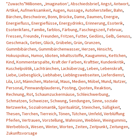
"Zuwachs"Millionen
,
„Imagination“
,
Abschiedsbrief
,
Angst
,
Antwort
,
Artikel
,
Aufmerksamkeit
,
Augen
,
Aussage
,
Autohersteller
,
Bahn
,
Bärchen
,
Beschwörer
,
Bonn
,
Brücke
,
Dame
,
Daumen
,
Energie
,
Energiefluss
,
Energieflüsse
,
Energydrinks
,
Erinnerung
,
Esoterik
,
Esoterikfans
,
Familie
,
farblos
,
Färbung
,
Faschingszeit
,
Februar
,
Fressen
,
Freunde
,
Freunden
,
Fritzen
,
Futter
,
Gedöns
,
Gelb
,
Genuss
,
Geschmack
,
Getier
,
Glück
,
Grübelei
,
Grün
,
Grunzen
,
Gummbibärchen
,
Gummibärchenwasser
,
Herzen
,
Hinsicht
,
Hokuspokus
,
Humor
,
Idioten
,
Inhaltsstoffe
,
Kaugummis
,
Kettchen
,
Kind
,
Kommentarspalte
,
Kraft der Farben
,
Krafttier
,
Kundenkritik
,
Kuschelpolitik
,
Lachtränchen
,
Lacküberzug
,
Leben
,
Lebenskraft
,
Liebe
,
Liebesglück
,
Liebhaber
,
Lieblingswebseiten
,
Lieferdienst
,
Lila
,
List
,
Männchen
,
Material
,
Maus
,
Medien
,
Möbel
,
Mund
,
Nutzer
,
Personal
,
Pinnwandplauderei
,
Posting
,
Quoten
,
Reaktion
,
Rechnung
,
Rot
,
Schaumzuckermäuse
,
Schleichwerbung
,
Schmatzen
,
Schweizer
,
Schwung
,
Sendungen
,
Sinne
,
soziale
Netzwerke
,
Sozialromantik
,
Spiritualität
,
Steinchen
,
Süßigkeit
,
Thesen
,
Tierchen
,
Tierreich
,
Tönen
,
Tütchen
,
Umfeld
,
Verblüffung
Pfeifen
,
Vertrauen
,
Vorstellung
,
Wahnsinn
,
Weiblein
,
Weingummis
,
Werbeblock
,
Wesen
,
Winter
,
Worten
,
Zeiten
,
Zeitpunkt
,
Zeitungen
,
Zukunftsvorsage