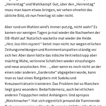
„Herrentag“ und Wahlkampf. Gut, über den „Herrentag“
muss man kaum etwas bringen, wir sehen ohnehin das
übliche Bild, ob nun Feiertag ist oder nicht.
Aber rund um Wahlen wird’s immer putzig, nicht wahr? Es
kamen vor wenigen Tagen ja mal wieder die Nachwehen der
OB-Wahl auf. Natürlich wackelte mal wieder die Heide.
„Herr, lass Hirn regnen!“
betet man nicht nur wegen etlichen
Zeitungsmeldungen und Kommentarspalten ständig vor
sich her. Aber dann hätte das irdische Vertriebstrupp aber
mächtig Mühe, verlorene Schäfchen wieder einzufangen
und neue anzulocken. Hm…, aber wenn es noch nicht an der
einen oder anderen „Garderobe“ abgegeben wurde, kann
man es laut eines Ratgebers mit Sudoku und
Kreuzworträtseln trainieren. Das Problem bei so Manchen
liegt ganz woanders: Bedarfsdemenz, auch bei etlichen
anderen Trüpppchen nebst Anhängern. Und apropos
„Weichmacher“: Hat sich eigentlich jemand die flammende