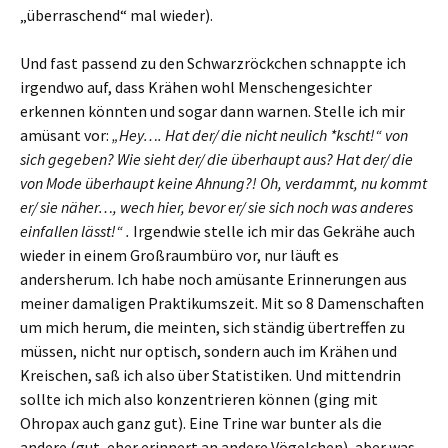
„überraschend“ mal wieder).
Und fast passend zu den Schwarzröckchen schnappte ich
irgendwo auf, dass Krähen wohl Menschengesichter
erkennen könnten und sogar dann warnen. Stelle ich mir
amüsant vor:
„Hey…. Hat der/ die nicht neulich *kscht!“ von
sich gegeben? Wie sieht der/ die überhaupt aus? Hat der/ die
von Mode überhaupt keine Ahnung?! Oh, verdammt, nu kommt
er/ sie näher…, wech hier, bevor er/ sie sich noch was anderes
einfallen lässt!“ .
Irgendwie stelle ich mir das Gekrähe auch
wieder in einem Großraumbüro vor, nur läuft es
andersherum. Ich habe noch amüsante Erinnerungen aus
meiner damaligen Praktikumszeit. Mit so 8 Damenschaften
um mich herum, die meinten, sich ständig übertreffen zu
müssen, nicht nur optisch, sondern auch im Krähen und
Kreischen, saß ich also über Statistiken. Und mittendrin
sollte ich mich also konzentrieren können (ging mit
Ohropax auch ganz gut). Eine Trine war bunter als die
andere (gut, eher erinnert an andere Vögelchen), aber was