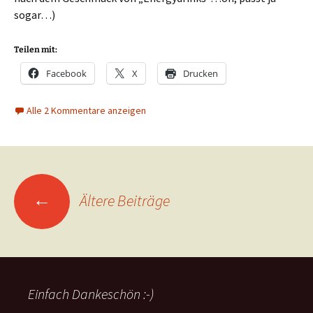
sogar…)
Teilen mit:
Facebook
X
Drucken
Alle 2 Kommentare anzeigen
Beitragsnavigation
←
Ältere Beiträge
Einfach Dankeschön :-)