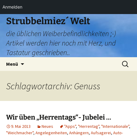
Anmelden
Zum
Strubbelmiez´ Welt
Inhalt
die üblichen Weiberbefindlichkeiten ;-)
springen
Artikel werden hier noch mit Herz, und
Tastatur geschrieben..
Suchen
Menü
nach:
Schlagwortarchiv: Genuss
Wir üben „Herrentags“- Jubelei …
9. Mai 2013
Neues
"Apps"
,
"Herrentag"
,
"Internationale"
,
"Weichmacher"
,
Angelegenheiten
,
Anhängern
,
Aufsagerei
,
Auto-