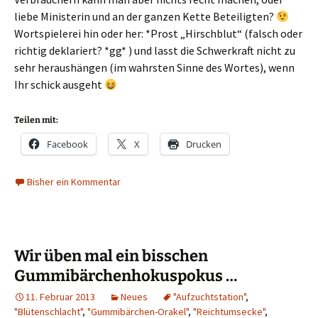
liebe Ministerin und an der ganzen Kette Beteiligten?
Wortspielerei hin oder her: *Prost „Hirschblut“ (falsch oder
richtig deklariert? *gg* ) und lasst die Schwerkraft nicht zu
sehr heraushängen (im wahrsten Sinne des Wortes), wenn
Ihr schick ausgeht
Teilen mit:
Facebook
X
Drucken
Bisher ein Kommentar
Wir üben mal ein bisschen
Gummibärchenhokuspokus …
11. Februar 2013
Neues
"Aufzuchtstation"
,
"Blütenschlacht"
,
"Gummibärchen-Orakel"
,
"Reichtumsecke"
,