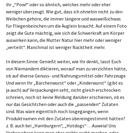
ihr „“Pow!“ oder so ähnlich, welches mehr oder eher
weniger überzeugt. Wie gut, dass ich ohnehin nicht zu den
Weibchen gehöre, die immer längere und wasweißichwas
für Fliegenbeinchen um die Äuglein braucht. Auf einem Foto
zeigt die Gute mächtig, wie sich die Schwerkraft am Körper
auswirken kann, die Mutter Natur hier mehr oder weniger
„verteilt“. Manchmal ist weniger Nacktheit mehr.
In diesem Sinne: Genießt weiter, wie Ihr denkt, lasst Euch
von Niemandem diktieren, worauf man zu verzichten hätte,
ob auf diverse Genuss- und Nahrungsmittel oder Fahrzeuge.
Und wenn Ihr „Bärchenwurst“ oder „Kinderwurst“ (gibt es
ja auch) auf Verpackungen seht, nicht gleich erschrocken
schreien, noch ist keine Meldung darüber erschienen, ob es
nur das Gesichtchen oder auch die „passenden“ Zutaten
sind. Was wäre eigentlich noch losgegangen, wenn
Produktnamen mit den Zutaten übereingestimmt hätten?
z. B. auch bei „Hamburgern“, „Hotdogs“ …Auweia! Uns
Verbrauchern kann man aber nichts recht machen, oder