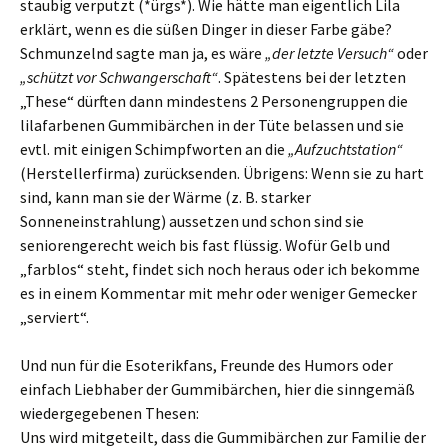
staubig verputzt (*ürgs*). Wie hätte man eigentlich Lila
erklärt, wenn es die süßen Dinger in dieser Farbe gäbe?
Schmunzelnd sagte man ja, es wäre
„der letzte Versuch“
oder
„schützt vor Schwangerschaft“
. Spätestens bei der letzten
„These“ dürften dann mindestens 2 Personengruppen die
lilafarbenen Gummibärchen in der Tüte belassen und sie
evtl. mit einigen Schimpfworten an die
„Aufzuchtstation“
(Herstellerfirma) zurücksenden. Übrigens: Wenn sie zu hart
sind, kann man sie der Wärme (z. B. starker
Sonneneinstrahlung) aussetzen und schon sind sie
seniorengerecht weich bis fast flüssig. Wofür Gelb und
„farblos“ steht, findet sich noch heraus oder ich bekomme
es in einem Kommentar mit mehr oder weniger Gemecker
„serviert“.
Und nun für die Esoterikfans, Freunde des Humors oder
einfach Liebhaber der Gummibärchen, hier die sinngemäß
wiedergegebenen Thesen:
Uns wird mitgeteilt, dass die Gummibärchen zur Familie der