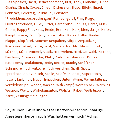
Glas-Spezies
,
Band
,
Bedarfsdemenz
,
Bild
,
Block
,
Blondine
,
Bühne
,
Charlie
,
Christi
,
Cocos
,
Dinger
,
Diskussion
,
Dose
,
Effekt
,
Engel
,
Fehlstart
,
Feiertag
,
Fellknäuel
,
Fenstern
"Produktionsbesprechungen"
,
Fernsehgerät
,
Film
,
Frage
,
Frühlingsfreuden
,
Füße
,
Futter
,
Garderobe
,
Genuss
,
Gerät
,
Glück
,
Grillen
,
Happy End
,
Haus
,
Heide
,
Herr
,
Hirn
,
Holz
,
Idee
,
Jungs
,
Käfer
,
Kampfmusike
,
Kampftag
,
Katzenfutter
,
Katzenhalter
,
Kinder
,
Klappe
,
Klopferei
,
Kommentarspalten
,
Körperverpackung
,
Kreuzworträtsel
,
Leute
,
Licht
,
Mädels
,
Mai
,
Mal
,
Marschmusik
,
Mücken
,
Mühe
,
Murmel
,
Musik
,
Nachwehen
,
Napf
,
OB-Wahl
,
Pärchen
,
Pavillons
,
Picknickkörbe
,
Platz
,
Podiumsdiskussion
,
Problem
,
Ratgebers
,
Reaktionen
,
Rede
,
Reden
,
Runde
,
Schäfchen
,
Schirmchen
,
Schwätzchen
,
Schweinchen
,
Spaß
,
Spot
,
Sprachsteuerung
,
Stadt
,
Stelle
,
Stiefel
,
Sudoku
,
Superhandy
,
Tagen
,
Tarif
,
Tier
,
Trupp
,
Trüppchen
,
Unterhaltung
,
Veranstaltung
,
Vertriebstrupp
,
Waden
,
Wahlen
,
Wahlkampf
,
Werbeblock
,
Werbung
,
Wespen
,
Wetter
,
Winkelementen
,
Wohlfühl-Paket
,
Wollstulpen
,
Zarte
,
Zeitungsmeldungen
So, Blühen, Grün und Wetter hatten wir schon, haarige
Angelegenheiten auch. Was hätten wir noch? Achja,