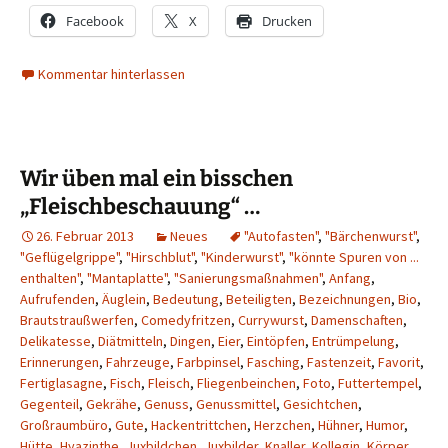
Facebook
X
Drucken
Kommentar hinterlassen
Wir üben mal ein bisschen
„Fleischbeschauung“ …
26. Februar 2013
Neues
"Autofasten"
,
"Bärchenwurst"
,
"Geflügelgrippe"
,
"Hirschblut"
,
"Kinderwurst"
,
"könnte Spuren von ...
enthalten"
,
"Mantaplatte"
,
"Sanierungsmaßnahmen"
,
Anfang
,
Aufrufenden
,
Äuglein
,
Bedeutung
,
Beteiligten
,
Bezeichnungen
,
Bio
,
Brautstraußwerfen
,
Comedyfritzen
,
Currywurst
,
Damenschaften
,
Delikatesse
,
Diätmitteln
,
Dingen
,
Eier
,
Eintöpfen
,
Entrümpelung
,
Erinnerungen
,
Fahrzeuge
,
Farbpinsel
,
Fasching
,
Fastenzeit
,
Favorit
,
Fertiglasagne
,
Fisch
,
Fleisch
,
Fliegenbeinchen
,
Foto
,
Futtertempel
,
Gegenteil
,
Gekrähe
,
Genuss
,
Genussmittel
,
Gesichtchen
,
Großraumbüro
,
Gute
,
Hackentrittchen
,
Herzchen
,
Hühner
,
Humor
,
Hütte
,
Hyazinthe
,
Juxbildchen
,
Juxbilder
,
Knaller
,
Kollegin
,
Körper
,