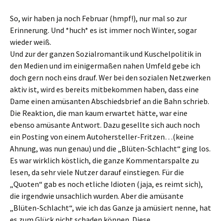
So, wir haben ja noch Februar (hmpf!), nur mal so zur
Erinnerung. Und *huch* es ist immer noch Winter, sogar
wieder weiß.
Und zur der ganzen Sozialromantik und Kuschelpolitik in
den Medien und im einigermaßen nahen Umfeld gebe ich
doch gern noch eins drauf. Wer bei den sozialen Netzwerken
aktiv ist, wird es bereits mitbekommen haben, dass eine
Dame einen amüsanten Abschiedsbrief an die Bahn schrieb.
Die Reaktion, die man kaum erwartet hätte, war eine
ebenso amüsante Antwort. Dazu gesellte sich auch noch
ein Posting von einem Autohersteller-Fritzen…(keine
Ahnung, was nun genau) und die „Blüten-Schlacht“ ging los.
Es war wirklich köstlich, die ganze Kommentarspalte zu
lesen, da sehr viele Nutzer darauf einstiegen. Für die
„Quoten“ gab es noch etliche Idioten (jaja, es reimt sich),
die irgendwie unsachlich wurden. Aber die amüsante
„Blüten-Schlacht“, wie ich das Ganze ja amüsiert nenne, hat
es zum Glück nicht schaden können. Diese