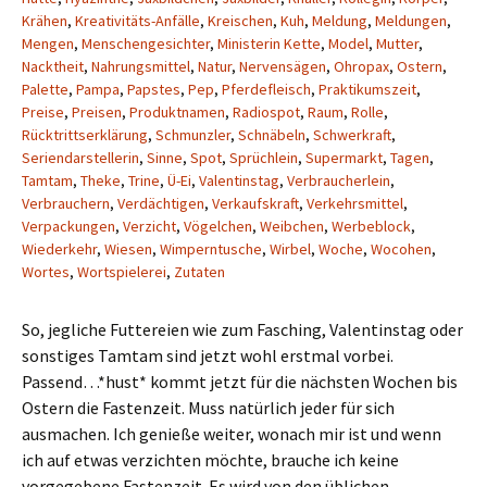
Krähen
,
Kreativitäts-Anfälle
,
Kreischen
,
Kuh
,
Meldung
,
Meldungen
,
Mengen
,
Menschengesichter
,
Ministerin Kette
,
Model
,
Mutter
,
Nacktheit
,
Nahrungsmittel
,
Natur
,
Nervensägen
,
Ohropax
,
Ostern
,
Palette
,
Pampa
,
Papstes
,
Pep
,
Pferdefleisch
,
Praktikumszeit
,
Preise
,
Preisen
,
Produktnamen
,
Radiospot
,
Raum
,
Rolle
,
Rücktrittserklärung
,
Schmunzler
,
Schnäbeln
,
Schwerkraft
,
Seriendarstellerin
,
Sinne
,
Spot
,
Sprüchlein
,
Supermarkt
,
Tagen
,
Tamtam
,
Theke
,
Trine
,
Ü-Ei
,
Valentinstag
,
Verbraucherlein
,
Verbrauchern
,
Verdächtigen
,
Verkaufskraft
,
Verkehrsmittel
,
Verpackungen
,
Verzicht
,
Vögelchen
,
Weibchen
,
Werbeblock
,
Wiederkehr
,
Wiesen
,
Wimperntusche
,
Wirbel
,
Woche
,
Wocohen
,
Wortes
,
Wortspielerei
,
Zutaten
So, jegliche Futtereien wie zum Fasching, Valentinstag oder
sonstiges Tamtam sind jetzt wohl erstmal vorbei.
Passend…*hust* kommt jetzt für die nächsten Wochen bis
Ostern die Fastenzeit. Muss natürlich jeder für sich
ausmachen. Ich genieße weiter, wonach mir ist und wenn
ich auf etwas verzichten möchte, brauche ich keine
vorgegebene Fastenzeit. Es wird von den üblichen