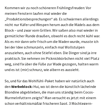
Kommen wir zu noch schöneren Frühlingsfreuden: Vor
meinen Fenstern laufen mal wieder die
„Produktionsbesprechungen“ ab. Es schwärmen allerdings
nicht nur Käfer und Wespen herum auch die Mädels aus dem
Block – und zwar vom Grillen. Wir saßen also mal wieder in
gemütlicher Runde draußen, obwohl es doch recht kühl war.
Als es mir dann sehr frisch um die Waden wurde, musste ich
bei der Idee schmunzeln, einfach mal Wollstulpen
anzuziehen, auch ohne Stiefel eben. Die Dinger sind ja irre
praktisch. Sie nehmen im Picknickkörbchen nicht viel Platz
weg, sind fix über die Füße zur Wade gezogen, halten warm
und es ist (mir) schnurz, wie albern es aussieht.
So, und für das Wohlfühl-Paket haben wir natürlich auch
den
Werbeblock:
Hui, wo ist denn die künstlich lächelnde
Blondine abgeblieben, die man uns ständig beim Cocos-
Murmelnfuttern zeigte? Man versucht es jetzt mit einem
schon verhältnismäßig frischeren Spot. 3 Möchtegern-