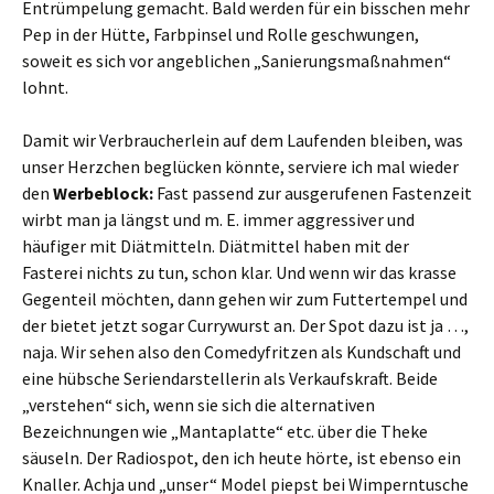
Entrümpelung gemacht. Bald werden für ein bisschen mehr
Pep in der Hütte, Farbpinsel und Rolle geschwungen,
soweit es sich vor angeblichen „Sanierungsmaßnahmen“
lohnt.
Damit wir Verbraucherlein auf dem Laufenden bleiben, was
unser Herzchen beglücken könnte, serviere ich mal wieder
den
Werbeblock:
Fast passend zur ausgerufenen Fastenzeit
wirbt man ja längst und m. E. immer aggressiver und
häufiger mit Diätmitteln. Diätmittel haben mit der
Fasterei nichts zu tun, schon klar. Und wenn wir das krasse
Gegenteil möchten, dann gehen wir zum Futtertempel und
der bietet jetzt sogar Currywurst an. Der Spot dazu ist ja …,
naja. Wir sehen also den Comedyfritzen als Kundschaft und
eine hübsche Seriendarstellerin als Verkaufskraft. Beide
„verstehen“ sich, wenn sie sich die alternativen
Bezeichnungen wie „Mantaplatte“ etc. über die Theke
säuseln. Der Radiospot, den ich heute hörte, ist ebenso ein
Knaller. Achja und „unser“ Model piepst bei Wimperntusche