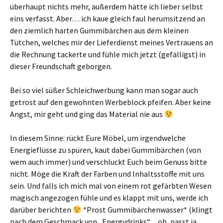
überhaupt nichts mehr, außerdem hätte ich lieber selbst
eins verfasst. Aber… ich kaue gleich faul herumsitzend an
den ziemlich harten Gummibärchen aus dem kleinen
Tütchen, welches mir der Lieferdienst meines Vertrauens an
die Rechnung tackerte und fühle mich jetzt (gefälligst) in
dieser Freundschaft geborgen.
Bei so viel süßer Schleichwerbung kann man sogar auch
getrost auf den gewohnten Werbeblock pfeifen. Aber keine
Angst, mir geht und ging das Material nie aus
In diesem Sinne: rückt Eure Möbel, um irgendwelche
Energieflüsse zu spüren, kaut dabei Gummibärchen (von
wem auch immer) und verschluckt Euch beim Genuss bitte
nicht. Möge die Kraft der Farben und Inhaltsstoffe mit uns
sein. Und falls ich mich mal von einem rot gefärbten Wesen
magisch angezogen fühle und es klappt mit uns, werde ich
darüber berichten
*Prost Gummibärchenwasser* (klingt
nach dem Geschmack von „Energydrinks“…oh, passt ja