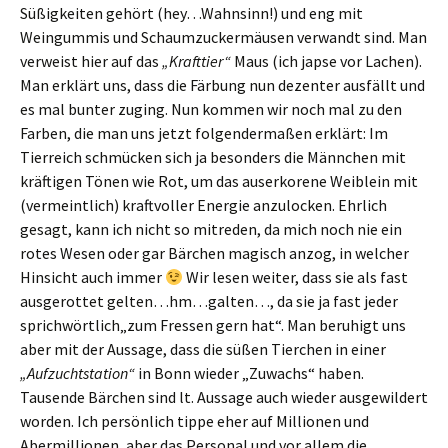
Süßigkeiten gehört (hey…Wahnsinn!) und eng mit
Weingummis und Schaumzuckermäusen verwandt sind. Man
verweist hier auf das
„Krafttier“
Maus (ich japse vor Lachen).
Man erklärt uns, dass die Färbung nun dezenter ausfällt und
es mal bunter zuging. Nun kommen wir noch mal zu den
Farben, die man uns jetzt folgendermaßen erklärt: Im
Tierreich schmücken sich ja besonders die Männchen mit
kräftigen Tönen wie Rot, um das auserkorene Weiblein mit
(vermeintlich) kraftvoller Energie anzulocken. Ehrlich
gesagt, kann ich nicht so mitreden, da mich noch nie ein
rotes Wesen oder gar Bärchen magisch anzog, in welcher
Hinsicht auch immer
Wir lesen weiter, dass sie als fast
ausgerottet gelten…hm…galten…, da sie ja fast jeder
sprichwörtlich„zum Fressen gern hat“. Man beruhigt uns
aber mit der Aussage, dass die süßen Tierchen in einer
„Aufzuchtstation“
in Bonn wieder „Zuwachs“ haben.
Tausende Bärchen sind lt. Aussage auch wieder ausgewildert
worden. Ich persönlich tippe eher auf Millionen und
Abermillionen, aber das Personal und vor allem die