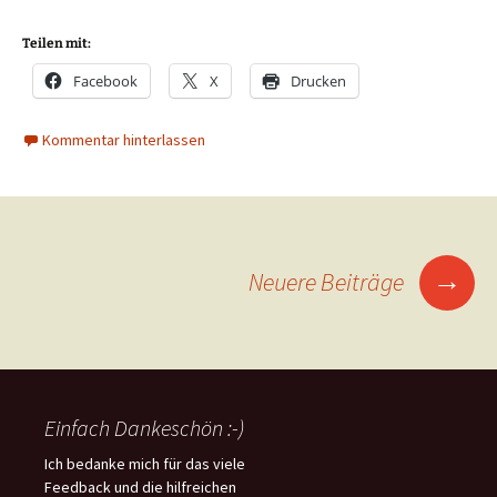
Teilen mit:
Facebook
X
Drucken
Kommentar hinterlassen
Beitragsnavigation
→
Neuere Beiträge
Einfach Dankeschön :-)
Ich bedanke mich für das viele
Feedback und die hilfreichen