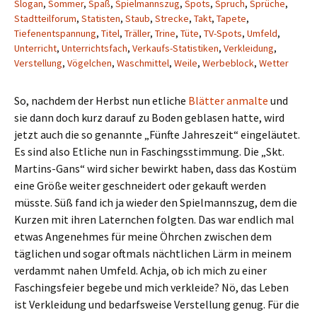
Slogan
,
Sommer
,
Spaß
,
Spielmannszug
,
Spots
,
Spruch
,
Sprüche
,
Stadtteilforum
,
Statisten
,
Staub
,
Strecke
,
Takt
,
Tapete
,
Tiefenentspannung
,
Titel
,
Träller
,
Trine
,
Tüte
,
TV-Spots
,
Umfeld
,
Unterricht
,
Unterrichtsfach
,
Verkaufs-Statistiken
,
Verkleidung
,
Verstellung
,
Vögelchen
,
Waschmittel
,
Weile
,
Werbeblock
,
Wetter
So, nachdem der Herbst nun etliche
Blätter anmalte
und
sie dann doch kurz darauf zu Boden geblasen hatte, wird
jetzt auch die so genannte „Fünfte Jahreszeit“ eingeläutet.
Es sind also Etliche nun in Faschingsstimmung. Die „Skt.
Martins-Gans“ wird sicher bewirkt haben, dass das Kostüm
eine Größe weiter geschneidert oder gekauft werden
müsste. Süß fand ich ja wieder den Spielmannszug, dem die
Kurzen mit ihren Laternchen folgten. Das war endlich mal
etwas Angenehmes für meine Öhrchen zwischen dem
täglichen und sogar oftmals nächtlichen Lärm in meinem
verdammt nahen Umfeld. Achja, ob ich mich zu einer
Faschingsfeier begebe und mich verkleide? Nö, das Leben
ist Verkleidung und bedarfsweise Verstellung genug. Für die