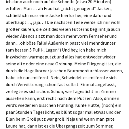
ich dann auch noch auf die Schnelle (etwa 20 Minuten)
erfüllen. Man … äh Frau hat „nicht genügend“ Jacken,
schließlich muss eine Jacke hierfür her, eine dafür und
überhaupt…, jaja…! Die nächsten Teile werde ich mir wohl
größer kaufen, die Zeit des vielen Futterns beginnt ja auch
wieder. Abends sitzt man doch mehr vorm Fernseher und
dann…oh böse Falle! Außerdem passt viel mehr drunter
(am besten 5 Pulli-„Lagen“) Und hey, ich habe mich
inzwischen warmgeputzt und alles hat entweder wieder
seine alte oder eine neue Ordnung. Meine Fliegengitter, die
durch die Hagelkörner ja schon Brummerdurchlasser waren,
habe ich nun entfernt. Nein, Schwindel: es entfernte sich
durch Verwitterung schon fast selbst. Einmal angefasst,
zerlegte es sich schon. Schön, wie Tageslicht im Zimmer
aussehen kann, erst recht nach dem Putzen. Also, drinnen
wird’s wieder ein bisschen Frühling. Kühle Hütte, (noch) ein
paar Stunden Tageslicht, es blüht sogar mal etwas und der
Elan beim Großputz war groß. Naja und wenn man gute
Laune hat, dann ist es die Übergangszeit zum Sommer,