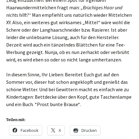
Zeug einzuatmen. Bei einem Spot für irgendein
Haarwundermittelchen fragt man:
„Brüchiges Haar und
nichts hilft?“
Man empfiehlt uns natürlich wieder Mittelchen
XY. Also, ein weiteres gut wirksames „Mittel“ wäre wohl die
Schere oder der Langhaarschneider bzw. Rasierer. Ist aber
leider die unliebsame Lösung, auch für den Hersteller.
Derzeit wird auch ein tänzelndes Blättchen für eine Tee-
Werbung gezeigt. Nunja, ob es nun zerhackt oder verbrüht
wird, es wird eben so oder so nicht lange umhertanzen.
In diesem Sinne, Ihr Lieben: Bereitet Euch gut auf den
Sommer vor, dieser hat schon angeklopft und genießt das
schöne Wetter. Und bei Gewittern macht es einfach wie zu
Kindertagen: Bettdecke über den Kopf, gute Taschenlampe
und ein Buch. *Prost bunte Brause*.
Teilen mit:
Facebook
X
Drucken