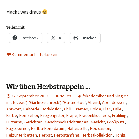
Macht was draus
Teilen mit:
Facebook
X
Drucken
Kommentar hinterlassen
Wir üben Herbstrappeln …
22. September 2012
Neues
"Akademiker und Singles
mit Niveau"
,
"Gärtnerschreck"
,
"Gärtnertod"
,
Abend
,
Abendessen
,
Antwort
,
Behörde
,
Bodylotion
,
Chili
,
Cremes
,
Dolde
,
Elan
,
Falle
,
Farbe
,
Fernseher
,
Fliegengitter
,
Frage
,
Frauenklischees
,
Frühling
,
Futterns
,
Gerichten
,
Geschmacksrichtungen
,
Gesicht
,
Großputz
,
Hagelkörner
,
Haltbarkeitsdatum
,
Haltestelle
,
Heizsaison
,
Heizunterbetten
,
Herbst
,
Herbstanfang
,
Herbstkollektion
,
Honig
,