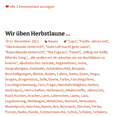
Alle 2 Kommentare anzeigen
Wir üben Herbstlaune …
11. November 2012
Neues
"Caps"
,
"Fünfte Jahreszeit"
,
"Glückskunde-Unterricht"
,
"Gute Luft macht gute Laune"
,
"Rauschkunde-Unterricht"
,
"The Fugees"
,
"Tweet"
,
„Killing me Softly
Whit His Song“
,
„Wir wollen mit dir arbeiten um ein Nachtleben zu
kreiren“
,
alkoholisches Getränk
,
Angenehmes
,
Arme
,
Ausgrabungen
,
Autobahn
,
Autobahnschild
,
Beispiel
,
Beschäftigungen
,
Blätter
,
Boden
,
Cabrio
,
Dame
,
Dauer
,
Dinge
,
Drogen
,
Drogentests
,
Dufti
,
Ebene
,
Farbe
,
Faschingsfeier
,
Faschingsstimmung
,
Fest
,
Frage
,
Haushaltstätigkeit
,
Herbst
,
Herbstputz
,
Herrschaften
,
Hüttenputz
,
Inhaltsstoffe
,
Jahreszeit
,
Kopf
,
Kostüm
,
Kracher
,
Lärm
,
Laternchen
,
Laune
,
Laut
,
Legalisierung
,
Meldungen
,
Mittelchen
,
Moment
,
Motivation
,
Muskelprotz
,
Naschen
,
Nasen
,
Net
,
Netzwerk
,
Öhrchen
,
Partei
,
Putzen
,
Radio
,
Runde
,
Schmutzwäsche
,
Schrei
,
Schulen
,
Schülern
,