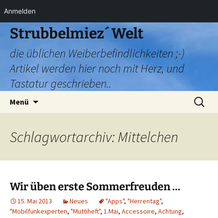
Anmelden
Zum
Strubbelmiez´ Welt
Inhalt
die üblichen Weiberbefindlichkeiten ;-)
springen
Artikel werden hier noch mit Herz, und
Tastatur geschrieben..
Suchen
Menü
nach:
Schlagwortarchiv: Mittelchen
Wir üben erste Sommerfreuden …
15. Mai 2013
Neues
"Apps"
,
"Herrentag"
,
"Mobilfunkexperten
,
"Muttiheft"
,
1.Mai
,
Accessoire
,
Achtung
,