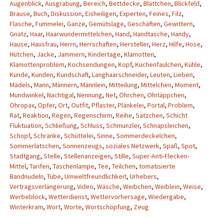
Augenblick
,
Ausgrabung
,
Bereich
,
Bettdecke
,
Blättchen
,
Blickfeld
,
Brause
,
Buch
,
Diskussion
,
Eisheiligen
,
Experten
,
Feines
,
Filz
,
Flasche
,
Fummelei
,
Ganze
,
Gemütslage
,
Geschäften
,
Gewittern
,
Gnatz
,
Haar
,
Haarwundermittelchen
,
Hand
,
Handtasche
,
Handy
,
Hause
,
Hausfrau
,
Herrn
,
Herrschaften
,
Hersteller
,
Herz
,
Hilfe
,
Hose
,
Hütchen
,
Jacke
,
Jammern
,
Kindertage
,
Klamotten
,
Klamottenproblem
,
Kochsendungen
,
Kopf
,
Küchenfaulchen
,
Kühle
,
Kunde
,
Kunden
,
Kundschaft
,
Langhaarschneider
,
Leuten
,
Lieben
,
Mädels
,
Mann
,
Männern
,
Männlein
,
Mitteilung
,
Mittelchen
,
Moment
,
Mundwinkel
,
Nachtigal
,
Nennung
,
Net
,
Öhrchen
,
Ohrläppchen
,
Ohropax
,
Opfer
,
Ort
,
Outfit
,
Pflaster
,
Plänkelei
,
Portal
,
Problem
,
Rat
,
Reaktion
,
Regen
,
Regenschirm
,
Reihe
,
Sätzchen
,
Schicht
Fluktuation
,
Schließung
,
Schluss
,
Schmunzler
,
Schnapsleichen
,
Schopf
,
Schränke
,
Schüttelei
,
Sinne
,
Sommerdeckelchen
,
Sommerlatschen
,
Sonnenzeugs
,
soziales Netzwerk
,
Spaß
,
Spot
,
Stadtgang
,
Stelle
,
Stellenanzeigen
,
Stille
,
Super-Anti-Flecken-
Mittel
,
Tarifen
,
Taschenlampe
,
Tee
,
Teilchen
,
tomatisierte
Bandnudeln
,
Tube
,
Umweltfreundlichkeit
,
Urhebers
,
Vertragsverlängerung
,
Video
,
Wäsche
,
Weibchen
,
Weiblein
,
Weise
,
Werbeblock
,
Wetterdienst
,
Wettervorhersage
,
Wiedergabe
,
Winterkram
,
Wort
,
Worte
,
Wortschöpfung
,
Zeug