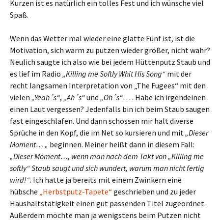
Kurzen ist es natürlich ein tolles Fest und ich wünsche viel
Spaß.
Wenn das Wetter mal wieder eine glatte Fünf ist, ist die
Motivation, sich warm zu putzen wieder größer, nicht wahr?
Neulich saugte ich also wie bei jedem Hüttenputz Staub und
es lief im Radio
„Killing me Softly Whit His Song“
mit der
recht langsamen Interpretation von „The Fugees“ mit den
vielen
„Yeah´s“
,
„Ah´s“
und
„Oh´s“
… . Habe ich irgendeinen
einen Laut vergessen? Jedenfalls bin ich beim Staub saugen
fast eingeschlafen. Und dann schossen mir halt diverse
Sprüche in den Kopf, die im Net so kursieren und mit
„Dieser
Moment… „
beginnen. Meiner heißt dann in diesem Fall:
„Dieser Moment…, wenn man nach dem Takt von „Killing me
softly“ Staub saugt und sich wundert, warum man nicht fertig
wird!“
. Ich hatte ja bereits mit einem Zwinkern eine
hübsche
„Herbstputz-Tapete“
geschrieben und zu jeder
Haushaltstätigkeit einen gut passenden Titel zugeordnet.
Außerdem möchte man ja wenigstens beim Putzen nicht