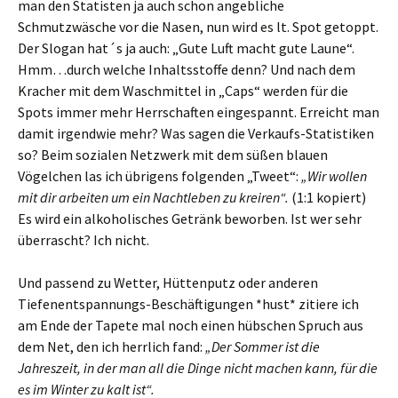
man den Statisten ja auch schon angebliche
Schmutzwäsche vor die Nasen, nun wird es lt. Spot getoppt.
Der Slogan hat´s ja auch: „Gute Luft macht gute Laune“.
Hmm…durch welche Inhaltsstoffe denn? Und nach dem
Kracher mit dem Waschmittel in „Caps“ werden für die
Spots immer mehr Herrschaften eingespannt. Erreicht man
damit irgendwie mehr? Was sagen die Verkaufs-Statistiken
so? Beim sozialen Netzwerk mit dem süßen blauen
Vögelchen las ich übrigens folgenden „Tweet“:
„Wir wollen
mit dir arbeiten um ein Nachtleben zu kreiren“.
(1:1 kopiert)
Es wird ein alkoholisches Getränk beworben. Ist wer sehr
überrascht? Ich nicht.
Und passend zu Wetter, Hüttenputz oder anderen
Tiefenentspannungs-Beschäftigungen *hust* zitiere ich
am Ende der Tapete mal noch einen hübschen Spruch aus
dem Net, den ich herrlich fand:
„Der Sommer ist die
Jahreszeit, in der man all die Dinge nicht machen kann, für die
es im Winter zu kalt ist“.