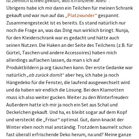
ist ziemlich schnell geklärt, was ich anziehe. Alles!“
.
Übrigens habe ich mir dann ein Teilchen für meinen Schrank
gekauft und war nun auf das
„Platzwunder“
gespannt.
Zusammengesteckt ist es bereits. Es stand natürlich nur
noch die Frage an, was das Ding nun wirklich bringt. Nunja,
für den Kleiderschrank war es gedacht und hätte auch
seinen Nutzen. Die Haken an der Seite des Teilchens (z.B. für
Gürtel, Taschen und andere Accessoires) haben mich
allerdings auflachen lassen, da man s ich auf
Produktbildern ja arg täuschen kann. Der erste Gedanke war
natürlich
„ab zurück damit“
aber hey, ich habe ja noch
Hängedeko für die Fenster, die laufend ausgewechselt wird
und da haben wir endlich die Lösung. Bei den Klamotten
muss ich also weiter gucken. Weiter zu den Winterfreuden:
Außerdem hatte ich mir ja noch ein Set aus Schal und
Deckelchen gekauft. Und ha, es bleibt sogar auf dem Kopf
und versteckt die „Frisur“ optimal. Gut, dann knackt der
Winter eben noch mal anständig. Trotzdem baumelt schon
fast überall erfrischende Deko herum, na und? Meine ganze