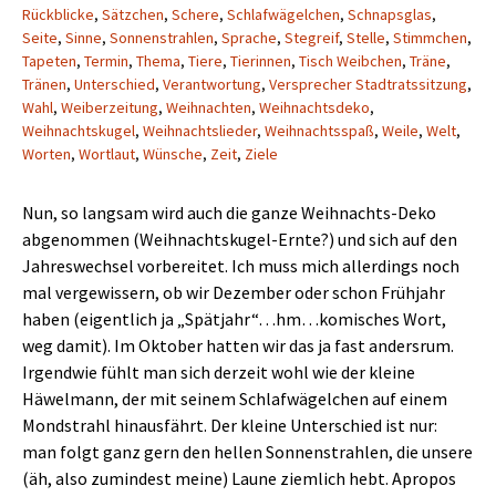
Rückblicke
,
Sätzchen
,
Schere
,
Schlafwägelchen
,
Schnapsglas
,
Seite
,
Sinne
,
Sonnenstrahlen
,
Sprache
,
Stegreif
,
Stelle
,
Stimmchen
,
Tapeten
,
Termin
,
Thema
,
Tiere
,
Tierinnen
,
Tisch Weibchen
,
Träne
,
Tränen
,
Unterschied
,
Verantwortung
,
Versprecher Stadtratssitzung
,
Wahl
,
Weiberzeitung
,
Weihnachten
,
Weihnachtsdeko
,
Weihnachtskugel
,
Weihnachtslieder
,
Weihnachtsspaß
,
Weile
,
Welt
,
Worten
,
Wortlaut
,
Wünsche
,
Zeit
,
Ziele
Nun, so langsam wird auch die ganze Weihnachts-Deko
abgenommen (Weihnachtskugel-Ernte?) und sich auf den
Jahreswechsel vorbereitet. Ich muss mich allerdings noch
mal vergewissern, ob wir Dezember oder schon Frühjahr
haben (eigentlich ja „Spätjahr“…hm…komisches Wort,
weg damit). Im Oktober hatten wir das ja fast andersrum.
Irgendwie fühlt man sich derzeit wohl wie der kleine
Häwelmann, der mit seinem Schlafwägelchen auf einem
Mondstrahl hinausfährt. Der kleine Unterschied ist nur:
man folgt ganz gern den hellen Sonnenstrahlen, die unsere
(äh, also zumindest meine) Laune ziemlich hebt. Apropos