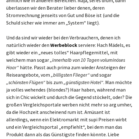
ähnlich wie in anderen Bereichen. Naja, sei es drum, dann
überlassen wir den Berater lieber denen, deren
Stromrechnung jenseits von Gut und Böse ist (und die
Schuld sicher wie immer am „System“ liegt).
Und da sind wir wieder bei den Verbrauchern, denen ich
natürlich wieder den
Werbeblock
serviere: Hach Mädels, es
gibt wieder ein „neues tolles“ Haarpflegemittel, mit
welchem man sogar
„innerhalb von 10 Tagen voluminöses
Haar“
hätte. Passt auch prima zum wieder Ansteigen der
Reiseangebote, vom
„billigsten Flieger“
und sogar
„schönsten Flügen“
bis zum
„günstigsten Hotel“
. Man möchte
ja volles wehendes (blondes?) Haar haben, während man
sich in Chic wickelt und durch die Gegend stöckelt, oder? Die
großen Vergleichsportale werben nicht mehr so arg umher,
da die Hochzeit anscheinend rum ist. Amüsant ist
allerdings, wenn ein Elektromarkt mit supi Preisen wirbt
und ein Vergleichsportal „empfiehlt“, bei dem man das
Produkt dann als das Günstigste finden könnte. Liebe