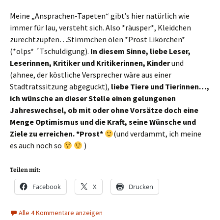
Meine „Ansprachen-Tapeten“ gibt’s hier natürlich wie
immer für lau, versteht sich. Also *räusper*, Kleidchen
zurechtzupfen…Stimmchen ölen *Prost Likörchen*
(*olps* ´Tschuldigung).
In diesem Sinne, liebe Leser,
Leserinnen, Kritiker und Kritikerinnen, Kinder
und
(ahnee, der köstliche Versprecher wäre aus einer
Stadtratssitzung abgeguckt),
liebe Tiere und Tierinnen…,
ich wünsche an dieser Stelle einen gelungenen
Jahreswechsel, ob mit oder ohne Vorsätze doch eine
Menge Optimismus und die Kraft, seine Wünsche und
Ziele zu erreichen. *Prost*
(und verdammt, ich meine
es auch noch so
)
Teilen mit:
Facebook
X
Drucken
Alle 4 Kommentare anzeigen