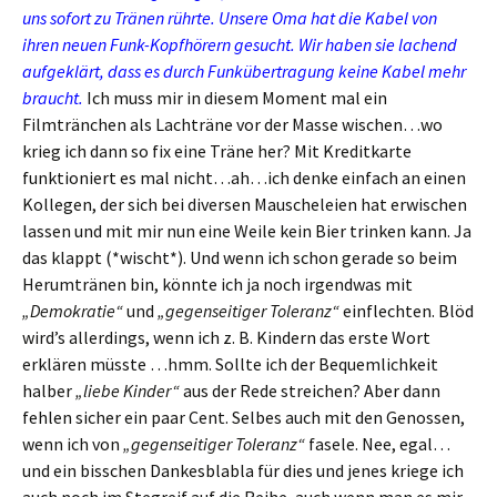
uns sofort zu Tränen rührte. Unsere Oma hat die Kabel von
ihren neuen Funk-Kopfhörern gesucht. Wir haben sie lachend
aufgeklärt, dass es durch Funkübertragung keine Kabel mehr
braucht.
Ich muss mir in diesem Moment mal ein
Filmtränchen als Lachträne vor der Masse wischen…wo
krieg ich dann so fix eine Träne her? Mit Kreditkarte
funktioniert es mal nicht…ah…ich denke einfach an einen
Kollegen, der sich bei diversen Mauscheleien hat erwischen
lassen und mit mir nun eine Weile kein Bier trinken kann. Ja
das klappt (*wischt*). Und wenn ich schon gerade so beim
Herumtränen bin, könnte ich ja noch irgendwas mit
„Demokratie“
und
„gegenseitiger Toleranz“
einflechten. Blöd
wird’s allerdings, wenn ich z. B. Kindern das erste Wort
erklären müsste …hmm. Sollte ich der Bequemlichkeit
halber
„liebe Kinder“
aus der Rede streichen? Aber dann
fehlen sicher ein paar Cent. Selbes auch mit den Genossen,
wenn ich von
„gegenseitiger Toleranz“
fasele. Nee, egal…
und ein bisschen Dankesblabla für dies und jenes kriege ich