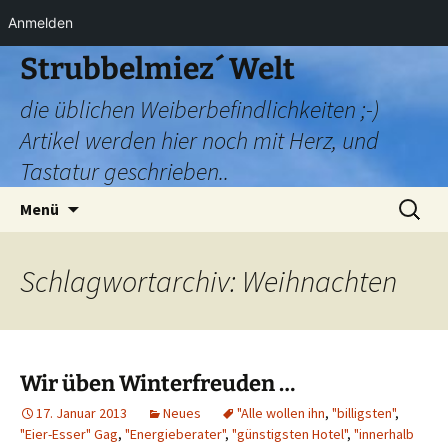
Anmelden
Zum
Strubbelmiez´ Welt
Inhalt
die üblichen Weiberbefindlichkeiten ;-)
springen
Artikel werden hier noch mit Herz, und
Tastatur geschrieben..
Suchen
Menü
nach:
Schlagwortarchiv: Weihnachten
Wir üben Winterfreuden …
17. Januar 2013
Neues
"Alle wollen ihn
,
"billigsten"
,
"Eier-Esser" Gag
,
"Energieberater"
,
"günstigsten Hotel"
,
"innerhalb