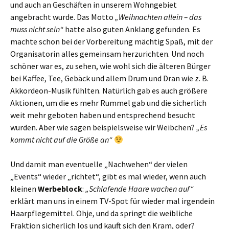
und auch an Geschäften in unserem Wohngebiet
angebracht wurde. Das Motto
„Weihnachten allein – das
muss nicht sein“
hatte also guten Anklang gefunden. Es
machte schon bei der Vorbereitung mächtig Spaß, mit der
Organisatorin alles gemeinsam herzurichten. Und noch
schöner war es, zu sehen, wie wohl sich die älteren Bürger
bei Kaffee, Tee, Gebäck und allem Drum und Dran wie z. B.
Akkordeon-Musik fühlten. Natürlich gab es auch größere
Aktionen, um die es mehr Rummel gab und die sicherlich
weit mehr geboten haben und entsprechend besucht
wurden. Aber wie sagen beispielsweise wir Weibchen?
„Es
kommt nicht auf die Größe an“
Und damit man eventuelle „Nachwehen“ der vielen
„Events“ wieder „richtet“, gibt es mal wieder, wenn auch
kleinen
Werbeblock
:
„Schlafende Haare wachen auf“
erklärt man uns in einem TV-Spot für wieder mal irgendein
Haarpflegemittel. Ohje, und da springt die weibliche
Fraktion sicherlich los und kauft sich den Kram, oder?