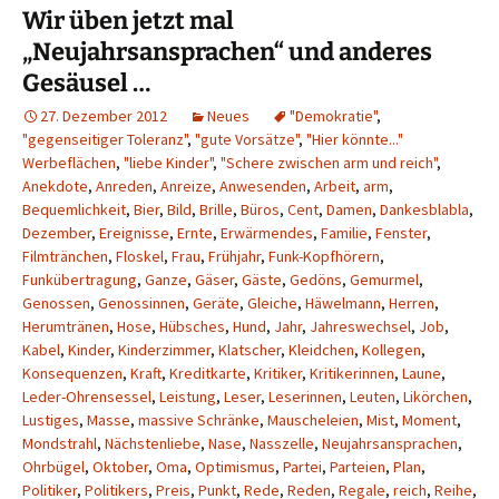
Wir üben jetzt mal
„Neujahrsansprachen“ und anderes
Gesäusel …
27. Dezember 2012
Neues
"Demokratie"
,
"gegenseitiger Toleranz"
,
"gute Vorsätze"
,
"Hier könnte..."
Werbeflächen
,
"liebe Kinder"
,
"Schere zwischen arm und reich"
,
Anekdote
,
Anreden
,
Anreize
,
Anwesenden
,
Arbeit
,
arm
,
Bequemlichkeit
,
Bier
,
Bild
,
Brille
,
Büros
,
Cent
,
Damen
,
Dankesblabla
,
Dezember
,
Ereignisse
,
Ernte
,
Erwärmendes
,
Familie
,
Fenster
,
Filmtränchen
,
Floskel
,
Frau
,
Frühjahr
,
Funk-Kopfhörern
,
Funkübertragung
,
Ganze
,
Gäser
,
Gäste
,
Gedöns
,
Gemurmel
,
Genossen
,
Genossinnen
,
Geräte
,
Gleiche
,
Häwelmann
,
Herren
,
Herumtränen
,
Hose
,
Hübsches
,
Hund
,
Jahr
,
Jahreswechsel
,
Job
,
Kabel
,
Kinder
,
Kinderzimmer
,
Klatscher
,
Kleidchen
,
Kollegen
,
Konsequenzen
,
Kraft
,
Kreditkarte
,
Kritiker
,
Kritikerinnen
,
Laune
,
Leder-Ohrensessel
,
Leistung
,
Leser
,
Leserinnen
,
Leuten
,
Likörchen
,
Lustiges
,
Masse
,
massive Schränke
,
Mauscheleien
,
Mist
,
Moment
,
Mondstrahl
,
Nächstenliebe
,
Nase
,
Nasszelle
,
Neujahrsansprachen
,
Ohrbügel
,
Oktober
,
Oma
,
Optimismus
,
Partei
,
Parteien
,
Plan
,
Politiker
,
Politikers
,
Preis
,
Punkt
,
Rede
,
Reden
,
Regale
,
reich
,
Reihe
,