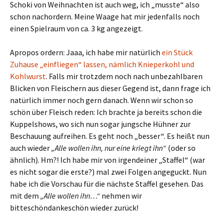
Schoki von Weihnachten ist auch weg, ich „musste“ also
schon nachordern. Meine Waage hat mir jedenfalls noch
einen Spielraum von ca. 3 kg angezeigt.
Apropos ordern: Jaaa, ich habe mir natürlich
ein Stück
Zuhause „einfliegen“ lassen, nämlich Knieperkohl und
Kohlwurst
. Falls mir trotzdem noch nach unbezahlbaren
Blicken von Fleischern aus dieser Gegend ist, dann frage ich
natürlich immer noch gern danach. Wenn wir schon so
schön über Fleisch reden: Ich brachte ja bereits schon die
Kuppelshows, wo sich nun sogar jungsche Hühner zur
Beschauung aufreihen. Es geht noch „besser“. Es heißt nun
auch wieder
„Alle wollen ihn, nur eine kriegt ihn“
(oder so
ähnlich). Hm?! Ich habe mir von irgendeiner „Staffel“ (war
es nicht sogar die erste?) mal zwei Folgen angeguckt. Nun
habe ich die Vorschau für die nächste Staffel gesehen. Das
mit dem
„Alle wollen ihn…“
nehmen wir
bitteschöndankeschön wieder zurück!