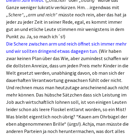
diesem Jahr erlebt.
(
„Unschön“
oder
„traurig“
würde das
Ganze weniger lukrativ verkürzen. Hm…irgendwas mit
„Schere“
,
„arm und reich“
müsste noch rein, aber das hat ja
jeder zu jeder Zeit in seiner Rede, egal, es kommt immer
gut an und etliche Leute stimmen mir wenigstens in dem
Punkt zu. Ja, so mach ich´s!)
Die Schere zwischen arm und reich öffnet sich immer mehr
und wir sollten dringend etwas dagegen tun.
(Wir haben
zwar keinen Plan über das Wie, aber zumindest schaffen wir
die dollsten Anreize, dass um jeden Preis mehr Kinder in die
Welt gesetzt werden, unabhängig davon, ob man sich der
dauerhaften Verantwortung gewachsen fühlt oder nicht.
Und rechnen muss man heutzutage anscheinend auch nicht
mehr können. Das hübsche Sätzchen dass sich Leistung im
Job auch wirtschaftlich lohnen soll, ist von einigen Leuten
leider schon als leere Floskel entlarvt worden, so ein Mist!
Was bleibt eigentlich noch übrig? *Kauen am Ohrbügel der
eben abgenommenen Brille* (ürgs!). Achja, man müsste die
anderen Parteien ja noch heruntermachen, was dort alles