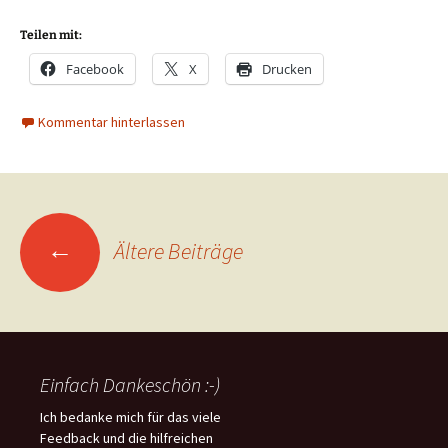
Teilen mit:
Facebook
X
Drucken
Kommentar hinterlassen
Beitragsnavigation
←
Ältere Beiträge
Einfach Dankeschön :-)
Ich bedanke mich für das viele
Feedback und die hilfreichen