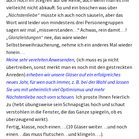
auch noch im Stegreif auf die Reihe, auch wenn man es mir
vielleicht nicht abkauft. So und ein bisschen was über
„Nächstenliebe“
müsste ich auch noch säuseln, aber das
Wort wird leider von mindestens drei Personengruppen
sagen wir mal „missverstanden…“ Achwas, rein damit…!
„Glanzleistungen“
nee, das wäre wieder
Selbstbeweihräucherung, nehme ich ein anderes Mal wieder
hinein…
Meine sehr verehrten Anwesenden,
(ich muss es ja nicht
übertreiben, sonst merkt man es noch mit den gestreckten
Anreden)
erheben wir unsere Gläser auf ein erfolgreiches
neues Jahr, für wen auch immer, z. B. bei der Wahl und lassen
Sie uns mit unheimlich viel Optimismus und mehr
Nächstenliebe nach vorn schauen.
Ich proste Ihnen feierlich
zu (hebt übungsweise sein Schnapsglas hoch und schaut
verstohlen in die Fenster, die das Ganze spiegeln, ob es
überzeugend wirkt).
Fertig, klasse, noch einen….(10 Gläser weiter….und noch
einen…das muss flutschen…und klingeln….).