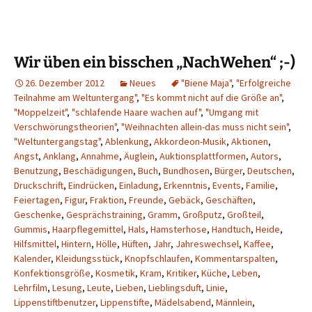
Wir üben ein bisschen „NachWehen“ ;-)
26. Dezember 2012
Neues
"Biene Maja"
,
"Erfolgreiche
Teilnahme am Weltuntergang"
,
"Es kommt nicht auf die Größe an"
,
"Moppelzeit"
,
"schlafende Haare wachen auf"
,
"Umgang mit
Verschwörungstheorien"
,
"Weihnachten allein-das muss nicht sein"
,
"Weltuntergangstag"
,
Ablenkung
,
Akkordeon-Musik
,
Aktionen
,
Angst
,
Anklang
,
Annahme
,
Äuglein
,
Auktionsplattformen
,
Autors
,
Benutzung
,
Beschädigungen
,
Buch
,
Bundhosen
,
Bürger
,
Deutschen
,
Druckschrift
,
Eindrücken
,
Einladung
,
Erkenntnis
,
Events
,
Familie
,
Feiertagen
,
Figur
,
Fraktion
,
Freunde
,
Gebäck
,
Geschäften
,
Geschenke
,
Gesprächstraining
,
Gramm
,
Großputz
,
Großteil
,
Gummis
,
Haarpflegemittel
,
Hals
,
Hamsterhose
,
Handtuch
,
Heide
,
Hilfsmittel
,
Hintern
,
Hölle
,
Hüften
,
Jahr
,
Jahreswechsel
,
Kaffee
,
Kalender
,
Kleidungsstück
,
Knopfschlaufen
,
Kommentarspalten
,
Konfektionsgröße
,
Kosmetik
,
Kram
,
Kritiker
,
Küche
,
Leben
,
Lehrfilm
,
Lesung
,
Leute
,
Lieben
,
Lieblingsduft
,
Linie
,
Lippenstiftbenutzer
,
Lippenstifte
,
Mädelsabend
,
Männlein
,