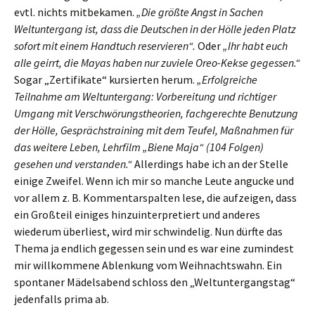
evtl. nichts mitbekamen.
„Die größte Angst in Sachen
Weltuntergang ist, dass die Deutschen in der Hölle jeden Platz
sofort mit einem Handtuch reservieren“.
Oder
„Ihr habt euch
alle geirrt, die Mayas haben nur zuviele Oreo-Kekse gegessen.“
Sogar „Zertifikate“ kursierten herum.
„Erfolgreiche
Teilnahme am Weltuntergang: Vorbereitung und richtiger
Umgang mit Verschwörungstheorien, fachgerechte Benutzung
der Hölle, Gesprächstraining mit dem Teufel, Maßnahmen für
das weitere Leben, Lehrfilm „Biene Maja“ (104 Folgen)
gesehen und verstanden.“
Allerdings habe ich an der Stelle
einige Zweifel. Wenn ich mir so manche Leute angucke und
vor allem z. B. Kommentarspalten lese, die aufzeigen, dass
ein Großteil einiges hinzuinterpretiert und anderes
wiederum überliest, wird mir schwindelig. Nun dürfte das
Thema ja endlich gegessen sein und es war eine zumindest
mir willkommene Ablenkung vom Weihnachtswahn. Ein
spontaner Mädelsabend schloss den „Weltuntergangstag“
jedenfalls prima ab.