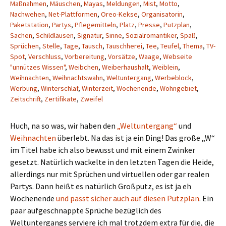
Maßnahmen
,
Mäuschen
,
Mayas
,
Meldungen
,
Mist
,
Motto
,
Nachwehen
,
Net-Plattformen
,
Oreo-Kekse
,
Organisatorin
,
Paketstation
,
Partys
,
Pflegemitteln
,
Platz
,
Presse
,
Putzplan
,
Sachen
,
Schildläusen
,
Signatur
,
Sinne
,
Sozialromantiker
,
Spaß
,
Sprüchen
,
Stelle
,
Tage
,
Tausch
,
Tauschherei
,
Tee
,
Teufel
,
Thema
,
TV-
Spot
,
Verschluss
,
Vorbereitung
,
Vorsätze
,
Waage
,
Webseite
"unnützes Wissen"
,
Weibchen
,
Weiberhaushalt
,
Weiblein
,
Weihnachten
,
Weihnachtswahn
,
Weltuntergang
,
Werbeblock
,
Werbung
,
Winterschlaf
,
Winterzeit
,
Wochenende
,
Wohngebiet
,
Zeitschrift
,
Zertifikate
,
Zweifel
Huch, na so was, wir haben den
„Weltuntergang“
und
Weihnachten
überlebt. Na das ist ja ein Ding! Das große „W“
im Titel habe ich also bewusst und mit einem Zwinker
gesetzt. Natürlich wackelte in den letzten Tagen die Heide,
allerdings nur mit Sprüchen und virtuellen oder gar realen
Partys. Dann heißt es natürlich Großputz, es ist ja eh
Wochenende
und passt sicher auch auf diesen Putzplan
. Ein
paar aufgeschnappte Sprüche bezüglich des
Weltuntergangs serviere ich mal trotzdem extra für die, die