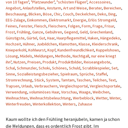
von 10 Tagen"
,
"Platzwunder"
,
"schösten Flügen"
,
Accessoires
,
Angebot
,
Anlaufstellen
,
Ansturm
,
Art und Weise
,
Berater
,
Bereichen
,
Beschauung
,
Blicken
,
Böse
,
Chic
,
Couch
,
Deckelchen
,
Deko
,
Ding
,
EEG-Zulage
,
Einkommen
,
Elektromarkt
,
Energie
,
Erlös Stromgeld
,
Feines
,
Fenster
,
Fleisch
,
Fleischern
,
Folgen
,
Form
,
Frage
,
Frisur
,
Frost
,
Frühling
,
Ganze
,
Gebühren
,
Gegend
,
Geld
,
Griechenland
,
Günstigste
,
Gürtel
,
Gut
,
Haar
,
Haarpflegemittel
,
Haken
,
Hängedeko
,
Hochzeit
,
Hühner
,
Juxbildchen
,
Klamotten
,
Klasse
,
Kleiderschrank
,
Knieperkohl
,
Kohlwurst
,
Kopf
,
Kundenfreundlichkeit
,
Kuppelshows
,
Lösung
,
Mädels
,
Meldungen
,
Methode
,
Nachtigall
,
nur eine kriegt
ihn"
,
Nutzen
,
Preisen
,
Produkt
,
Produktbilder
,
Reiseangebote
,
Schal
,
Schmunzler
,
Schoki
,
Schönes
,
Schuld
,
Scrabblespieler
,
Set
,
Sinne
,
Sozialleistungsbezieher
,
Spielraum
,
Sprüche
,
Staffel
,
Stromrechnung
,
Stück
,
System
,
Tamtam
,
Taschen
,
Teilchen
,
Text
,
Trapsen
,
Urlaub
,
Verbrauchern
,
Vergleichsportal
,
Vergleichsportale
,
Verwendung
,
voluminöses Haar
,
Vorschau
,
Waage
,
Weibchen
,
Weihnachten
,
Weihnachtsbeleuchtung
,
Werbeblock
,
Wetter
,
Winter
,
Winterfreuden
,
Winterkollektion
,
Winters
,
Zuhause
Kaum wollte ich den Frühling heranjubeln, kamen ja schon
die Meldungen, dass es ordentlich Frost gibt. Im