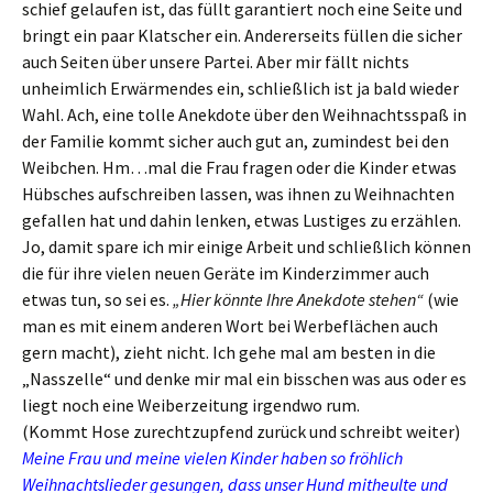
schief gelaufen ist, das füllt garantiert noch eine Seite und
bringt ein paar Klatscher ein. Andererseits füllen die sicher
auch Seiten über unsere Partei. Aber mir fällt nichts
unheimlich Erwärmendes ein, schließlich ist ja bald wieder
Wahl. Ach, eine tolle Anekdote über den Weihnachtsspaß in
der Familie kommt sicher auch gut an, zumindest bei den
Weibchen. Hm…mal die Frau fragen oder die Kinder etwas
Hübsches aufschreiben lassen, was ihnen zu Weihnachten
gefallen hat und dahin lenken, etwas Lustiges zu erzählen.
Jo, damit spare ich mir einige Arbeit und schließlich können
die für ihre vielen neuen Geräte im Kinderzimmer auch
etwas tun, so sei es.
„Hier könnte Ihre Anekdote stehen“
(wie
man es mit einem anderen Wort bei Werbeflächen auch
gern macht), zieht nicht. Ich gehe mal am besten in die
„Nasszelle“ und denke mir mal ein bisschen was aus oder es
liegt noch eine Weiberzeitung irgendwo rum.
(Kommt Hose zurechtzupfend zurück und schreibt weiter)
Meine Frau und meine vielen Kinder haben so fröhlich
Weihnachtslieder gesungen, dass unser Hund mitheulte und