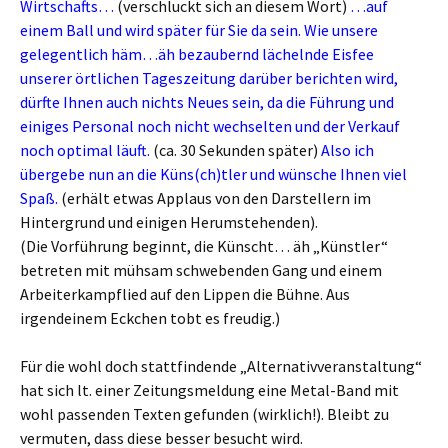
Wirtschafts…
(verschluckt sich an diesem Wort)
…auf
einem Ball und wird später für Sie da sein. Wie unsere
gelegentlich häm…äh bezaubernd lächelnde Eisfee
unserer örtlichen Tageszeitung darüber berichten wird,
dürfte Ihnen auch nichts Neues sein, da die Führung und
einiges Personal noch nicht wechselten und der Verkauf
noch optimal läuft.
(ca. 30 Sekunden später)
Also ich
übergebe nun an die Küns(ch)tler und wünsche Ihnen viel
Spaß.
(erhält etwas Applaus von den Darstellern im
Hintergrund und einigen Herumstehenden).
(Die Vorführung beginnt, die Künscht… äh „Künstler“
betreten mit mühsam schwebenden Gang und einem
Arbeiterkampflied auf den Lippen die Bühne. Aus
irgendeinem Eckchen tobt es freudig.)
Für die wohl doch stattfindende „Alternativveranstaltung“
hat sich lt. einer Zeitungsmeldung eine Metal-Band mit
wohl passenden Texten gefunden (wirklich!). Bleibt zu
vermuten, dass diese besser besucht wird.