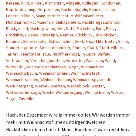
Kerzen
,
Kind
,
Kinder
,
Klamotten
,
Klingeln
,
Kollegen
,
Kondomen
,
Kopfbedeckung
,
Körperchen
,
Küche
,
Kugeln
,
Kundin
,
Lacher
,
Lesern
,
Mädels
,
Mann
,
Mitternacht
,
Mobilfunkanbieter
,
Mundharmonika
,
Mundharmonikaspielers
,
Nachkriegszustands-
Block
,
nacht
,
Nachtgewand
,
Net
,
Netz
,
Päckchen
,
Park
,
Platz
,
Produkte
,
Pyjama
,
Reisetipp
,
Rentier
,
Rückblick
,
Rückblicken
,
Rummel
,
Scherzskeks
,
Schweinchen
,
Sekt
,
Shop-Mitarbeiter
,
Sinne
,
Sonderangebote
,
Sozialromantiker
,
Spieler
,
Stadt
,
Stadtteilbüro
,
Tarifen
,
Telefonate
,
Tour
,
Türöffnerknopf
,
TV-Spot
,
Umfeld
,
Verbraucher
,
Verhütungsmitteln
,
Vormieter
,
Wahnsinn
,
Wand
,
Webseite
,
Wechselsprechanlage
,
Wege
,
Weihnachten
,
Weihnachtsbaum
,
Weihnachtsfeier
,
Weihnachtsfest
,
Weihnachtsfilmen
,
Weihnachtsmann
,
Weihnachtspyramide
,
Weltuntergang
,
Werbe-Experten
,
Werbeblock
,
Wetter
,
Wettervorhersage
,
Woche Weltuntergang
,
Wohnortnähe
,
Wortes
,
Zügel
,
Zusteller
Hach, der Dezember wird ja immer doller. Wir werden immer
mehr mit Weihnachtsfilmen und irgendwelchen
Rückblicken überschüttet. Mein „Rückblick“ wäre recht kurz