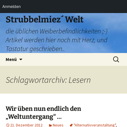
Anmelden
Zum
Strubbelmiez´ Welt
Inhalt
die üblichen Weiberbefindlichkeiten ;-)
springen
Artikel werden hier noch mit Herz, und
Tastatur geschrieben..
Suchen
Menü
nach:
Schlagwortarchiv: Lesern
Wir üben nun endlich den
„Weltuntergang“ …
21. Dezember 2012
Neues
"Alternativveranstaltung"
,