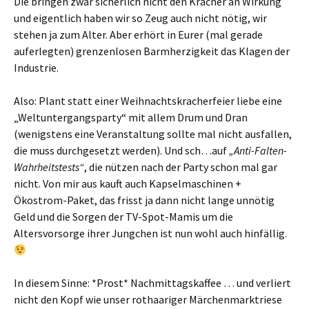
Die bringen zwar sicherlich nicht den Kracher an Wirkung
und eigentlich haben wir so Zeug auch nicht nötig, wir
stehen ja zum Alter. Aber erhört in Eurer (mal gerade
auferlegten) grenzenlosen Barmherzigkeit das Klagen der
Industrie.
Also: Plant statt einer Weihnachtskracherfeier liebe eine
„Weltuntergangsparty“ mit allem Drum und Dran
(wenigstens eine Veranstaltung sollte mal nicht ausfallen,
die muss durchgesetzt werden). Und sch…auf
„Anti-Falten-
Wahrheitstests“
, die nützen nach der Party schon mal gar
nicht. Von mir aus kauft auch Kapselmaschinen +
Ökostrom-Paket, das frisst ja dann nicht lange unnötig
Geld und die Sorgen der TV-Spot-Mamis um die
Altersvorsorge ihrer Jungchen ist nun wohl auch hinfällig.
In diesem Sinne: *Prost* Nachmittagskaffee … und verliert
nicht den Kopf wie unser rothaariger Märchenmarktriese