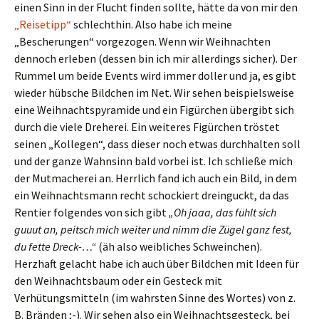
einen Sinn in der Flucht finden sollte, hätte da von mir den
„Reisetipp“
schlechthin. Also habe ich meine
„Bescherungen“ vorgezogen. Wenn wir Weihnachten
dennoch erleben (dessen bin ich mir allerdings sicher). Der
Rummel um beide Events wird immer doller und ja, es gibt
wieder hübsche Bildchen im Net. Wir sehen beispielsweise
eine Weihnachtspyramide und ein Figürchen übergibt sich
durch die viele Dreherei. Ein weiteres Figürchen tröstet
seinen „Kollegen“, dass dieser noch etwas durchhalten soll
und der ganze Wahnsinn bald vorbei ist. Ich schließe mich
der Mutmacherei an. Herrlich fand ich auch ein Bild, in dem
ein Weihnachtsmann recht schockiert dreinguckt, da das
Rentier folgendes von sich gibt
„Oh jaaa, das fühlt sich
guuut an, peitsch mich weiter und nimm die Zügel ganz fest,
du fette Dreck-…“
(äh also weibliches Schweinchen).
Herzhaft gelacht habe ich auch über Bildchen mit Ideen für
den Weihnachtsbaum oder ein Gesteck mit
Verhütungsmitteln (im wahrsten Sinne des Wortes) von z.
B. Bränden ;-). Wir sehen also ein Weihnachtsgesteck, bei