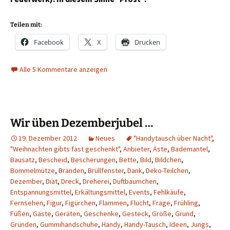
Teilen mit:
Facebook
X
Drucken
Alle 5 Kommentare anzeigen
Wir üben Dezemberjubel …
19. Dezember 2012
Neues
"Handytausch über Nacht"
,
"Weihnachten gibts fast geschenkt"
,
Anbieter
,
Äste
,
Bademantel
,
Bausatz
,
Bescheid
,
Bescherungen
,
Bette
,
Bild
,
Bildchen
,
Bommelmütze
,
Bränden
,
Brüllfenster
,
Dank
,
Deko-Teilchen
,
Dezember
,
Diät
,
Dreck
,
Dreherei
,
Duftbäumchen
,
Entspannungsmittel
,
Erkältungsmittel
,
Events
,
Fehlkäufe
,
Fernsehen
,
Figur
,
Figürchen
,
Flammen
,
Flucht
,
Frage
,
Frühling
,
Füßen
,
Gäste
,
Geräten
,
Geschenke
,
Gesteck
,
Größe
,
Grund
,
Gründen
,
Gummihandschuhe
,
Handy
,
Handy-Tausch
,
Ideen
,
Jungs
,