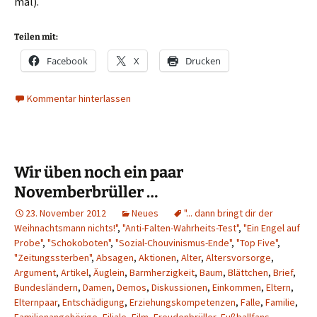
mal).
Teilen mit:
Facebook
X
Drucken
Kommentar hinterlassen
Wir üben noch ein paar
Novemberbrüller …
23. November 2012
Neues
"... dann bringt dir der
Weihnachtsmann nichts!"
,
"Anti-Falten-Wahrheits-Test"
,
"Ein Engel auf
Probe"
,
"Schokoboten"
,
"Sozial-Chouvinismus-Ende"
,
"Top Five"
,
"Zeitungssterben"
,
Absagen
,
Aktionen
,
Alter
,
Altersvorsorge
,
Argument
,
Artikel
,
Äuglein
,
Barmherzigkeit
,
Baum
,
Blättchen
,
Brief
,
Bundesländern
,
Damen
,
Demos
,
Diskussionen
,
Einkommen
,
Eltern
,
Elternpaar
,
Entschädigung
,
Erziehungskompetenzen
,
Falle
,
Familie
,