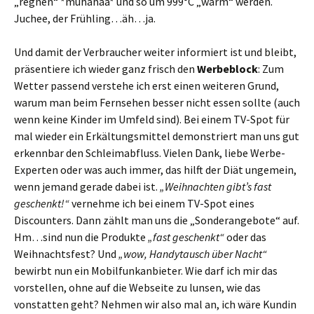
„regnen“ *muhahaa* und so um 999°C „warm“ werden.
Juchee, der Frühling…äh…ja.
Und damit der Verbraucher weiter informiert ist und bleibt,
präsentiere ich wieder ganz frisch den
Werbeblock
: Zum
Wetter passend verstehe ich erst einen weiteren Grund,
warum man beim Fernsehen besser nicht essen sollte (auch
wenn keine Kinder im Umfeld sind). Bei einem TV-Spot für
mal wieder ein Erkältungsmittel demonstriert man uns gut
erkennbar den Schleimabfluss. Vielen Dank, liebe Werbe-
Experten oder was auch immer, das hilft der Diät ungemein,
wenn jemand gerade dabei ist.
„Weihnachten gibt’s fast
geschenkt!“
vernehme ich bei einem TV-Spot eines
Discounters. Dann zählt man uns die „Sonderangebote“ auf.
Hm…sind nun die Produkte
„fast geschenkt“
oder das
Weihnachtsfest? Und
„wow, Handytausch über Nacht“
bewirbt nun ein Mobilfunkanbieter. Wie darf ich mir das
vorstellen, ohne auf die Webseite zu lunsen, wie das
vonstatten geht? Nehmen wir also mal an, ich wäre Kundin