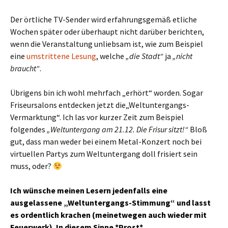
Der örtliche TV-Sender wird erfahrungsgemäß etliche
Wochen später oder überhaupt nicht darüber berichten,
wenn die Veranstaltung unliebsam ist, wie zum Beispiel
eine
umstrittene Lesung
, welche
„die Stadt“
ja
„nicht
braucht“
.
Übrigens bin ich wohl mehrfach „erhört“ worden. Sogar
Friseursalons entdecken jetzt die„Weltuntergangs-
Vermarktung“. Ich las vor kurzer Zeit zum Beispiel
folgendes
„Weltuntergang am 21.12. Die Frisur sitzt!“
Bloß
gut, dass man weder bei einem Metal-Konzert noch bei
virtuellen Partys zum Weltuntergang doll frisiert sein
muss, oder?
Ich wünsche meinen Lesern jedenfalls eine
ausgelassene „Weltuntergangs-Stimmung“ und lasst
es ordentlich krachen (meinetwegen auch wieder mit
Feuerwerk). In diesem Sinne *Prost*.