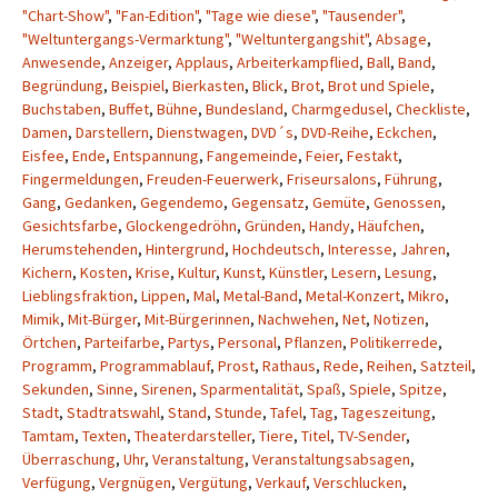
"Chart-Show"
,
"Fan-Edition"
,
"Tage wie diese"
,
"Tausender"
,
"Weltuntergangs-Vermarktung"
,
"Weltuntergangshit"
,
Absage
,
Anwesende
,
Anzeiger
,
Applaus
,
Arbeiterkampflied
,
Ball
,
Band
,
Begründung
,
Beispiel
,
Bierkasten
,
Blick
,
Brot
,
Brot und Spiele
,
Buchstaben
,
Buffet
,
Bühne
,
Bundesland
,
Charmgedusel
,
Checkliste
,
Damen
,
Darstellern
,
Dienstwagen
,
DVD´s
,
DVD-Reihe
,
Eckchen
,
Eisfee
,
Ende
,
Entspannung
,
Fangemeinde
,
Feier
,
Festakt
,
Fingermeldungen
,
Freuden-Feuerwerk
,
Friseursalons
,
Führung
,
Gang
,
Gedanken
,
Gegendemo
,
Gegensatz
,
Gemüte
,
Genossen
,
Gesichtsfarbe
,
Glockengedröhn
,
Gründen
,
Handy
,
Häufchen
,
Herumstehenden
,
Hintergrund
,
Hochdeutsch
,
Interesse
,
Jahren
,
Kichern
,
Kosten
,
Krise
,
Kultur
,
Kunst
,
Künstler
,
Lesern
,
Lesung
,
Lieblingsfraktion
,
Lippen
,
Mal
,
Metal-Band
,
Metal-Konzert
,
Mikro
,
Mimik
,
Mit-Bürger
,
Mit-Bürgerinnen
,
Nachwehen
,
Net
,
Notizen
,
Örtchen
,
Parteifarbe
,
Partys
,
Personal
,
Pflanzen
,
Politikerrede
,
Programm
,
Programmablauf
,
Prost
,
Rathaus
,
Rede
,
Reihen
,
Satzteil
,
Sekunden
,
Sinne
,
Sirenen
,
Sparmentalität
,
Spaß
,
Spiele
,
Spitze
,
Stadt
,
Stadtratswahl
,
Stand
,
Stunde
,
Tafel
,
Tag
,
Tageszeitung
,
Tamtam
,
Texten
,
Theaterdarsteller
,
Tiere
,
Titel
,
TV-Sender
,
Überraschung
,
Uhr
,
Veranstaltung
,
Veranstaltungsabsagen
,
Verfügung
,
Vergnügen
,
Vergütung
,
Verkauf
,
Verschlucken
,