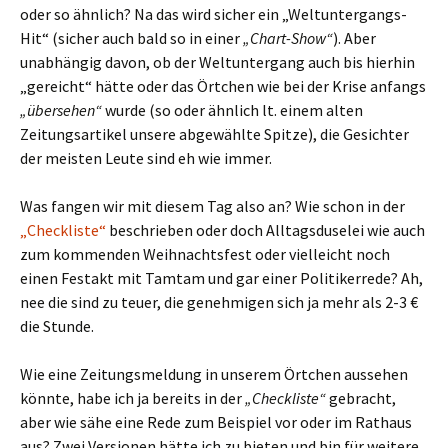
oder so ähnlich? Na das wird sicher ein „Weltuntergangs-
Hit“ (sicher auch bald so in einer
„Chart-Show“
). Aber
unabhängig davon, ob der Weltuntergang auch bis hierhin
„gereicht“ hätte oder das Örtchen wie bei der Krise anfangs
„übersehen“
wurde (so oder ähnlich lt. einem alten
Zeitungsartikel unsere abgewählte Spitze), die Gesichter
der meisten Leute sind eh wie immer.
Was fangen wir mit diesem Tag also an? Wie schon in der
„Checkliste“
beschrieben oder doch Alltagsduselei wie auch
zum kommenden Weihnachtsfest oder vielleicht noch
einen Festakt mit Tamtam und gar einer Politikerrede? Ah,
nee die sind zu teuer, die genehmigen sich ja mehr als 2-3 €
die Stunde.
Wie eine Zeitungsmeldung in unserem Örtchen aussehen
könnte, habe ich ja bereits in der
„Checkliste“
gebracht,
aber wie sähe eine Rede zum Beispiel vor oder im Rathaus
aus? Zwei Versionen hätte ich zu bieten und bin für weitere