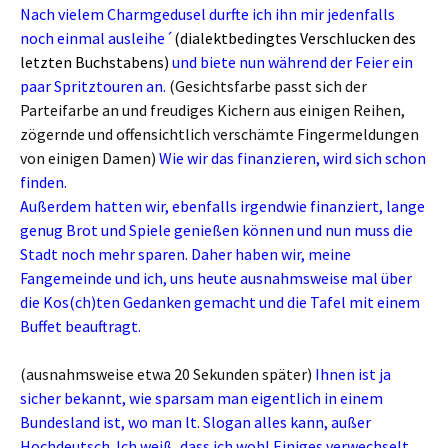
Nach vielem Charmgedusel durfte ich ihn mir jedenfalls
noch einmal ausleihe´
(dialektbedingtes Verschlucken des
letzten Buchstabens)
und biete nun während der Feier ein
paar Spritztouren an.
(Gesichtsfarbe passt sich der
Parteifarbe an und freudiges Kichern aus einigen Reihen,
zögernde und offensichtlich verschämte Fingermeldungen
von einigen Damen)
Wie wir das finanzieren, wird sich schon
finden.
Außerdem hatten wir, ebenfalls irgendwie finanziert, lange
genug Brot und Spiele genießen können und nun muss die
Stadt noch mehr sparen. Daher haben wir, meine
Fangemeinde und ich, uns heute ausnahmsweise mal über
die Kos(ch)ten Gedanken gemacht und die Tafel mit einem
Buffet beauftragt.
(ausnahmsweise etwa 20 Sekunden später)
Ihnen ist ja
sicher bekannt, wie sparsam man eigentlich in einem
Bundesland ist, wo man lt. Slogan alles kann, außer
Hochdeutsch. Ich weiß, dass ich wohl Einiges verwechselt