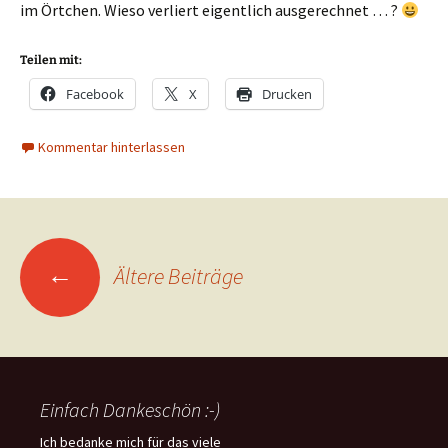
im Örtchen. Wieso verliert eigentlich ausgerechnet … ?
Teilen mit:
Facebook
X
Drucken
Kommentar hinterlassen
Beitragsnavigation
←
Ältere Beiträge
Einfach Dankeschön :-)
Ich bedanke mich für das viele