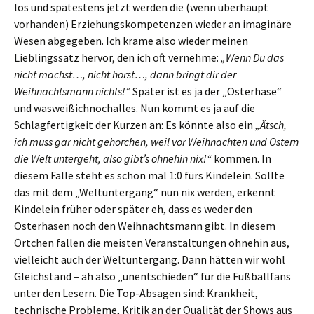
los und spätestens jetzt werden die (wenn überhaupt
vorhanden) Erziehungskompetenzen wieder an imaginäre
Wesen abgegeben. Ich krame also wieder meinen
Lieblingssatz hervor, den ich oft vernehme:
„Wenn Du das
nicht machst…, nicht hörst…, dann bringt dir der
Weihnachtsmann nichts!“
Später ist es ja der „Osterhase“
und wasweißichnochalles. Nun kommt es ja auf die
Schlagfertigkeit der Kurzen an: Es könnte also ein
„Ätsch,
ich muss gar nicht gehorchen, weil vor Weihnachten und Ostern
die Welt untergeht, also gibt’s ohnehin nix!“
kommen. In
diesem Falle steht es schon mal 1:0 fürs Kindelein. Sollte
das mit dem „Weltuntergang“ nun nix werden, erkennt
Kindelein früher oder später eh, dass es weder den
Osterhasen noch den Weihnachtsmann gibt. In diesem
Örtchen fallen die meisten Veranstaltungen ohnehin aus,
vielleicht auch der Weltuntergang. Dann hätten wir wohl
Gleichstand – äh also „unentschieden“ für die Fußballfans
unter den Lesern. Die Top-Absagen sind: Krankheit,
technische Probleme, Kritik an der Qualität der Shows aus