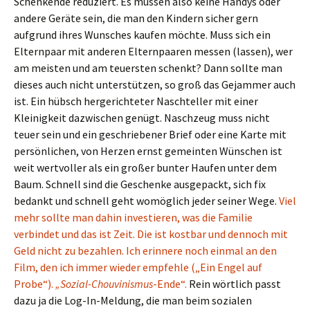
Schenkende reduziert. Es müssen also keine Handys oder
andere Geräte sein, die man den Kindern sicher gern
aufgrund ihres Wunsches kaufen möchte. Muss sich ein
Elternpaar mit anderen Elternpaaren messen (lassen), wer
am meisten und am teuersten schenkt? Dann sollte man
dieses auch nicht unterstützen, so groß das Gejammer auch
ist. Ein hübsch hergerichteter Naschteller mit einer
Kleinigkeit dazwischen genügt. Naschzeug muss nicht
teuer sein und ein geschriebener Brief oder eine Karte mit
persönlichen, von Herzen ernst gemeinten Wünschen ist
weit wertvoller als ein großer bunter Haufen unter dem
Baum. Schnell sind die Geschenke ausgepackt, sich fix
bedankt und schnell geht womöglich jeder seiner Wege.
Viel
mehr sollte man dahin investieren, was die Familie
verbindet und das ist Zeit. Die ist kostbar und dennoch mit
Geld nicht zu bezahlen. Ich erinnere noch einmal an den
Film, den ich immer wieder empfehle („Ein Engel auf
Probe“).
„Sozial-Chouvinismus
-Ende“.
Rein wörtlich passt
dazu ja die Log-In-Meldung, die man beim sozialen