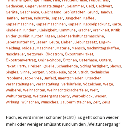
Familienangehörige
,
Filiale
,
Film
,
Freudenbrüller
,
Fußballfans
,
Gedanken
,
Gegenveranstaltungen
,
Gejammer
,
Geld
,
Geldwert
,
Geräte
,
Geschenke
,
Gleichstand
,
Großstädten
,
Grund
,
Handys
,
Haufen
,
Herzen
,
Industrie
,
Japser
,
Jungchen
,
Kaffee
,
Kapselmaschine
,
Kapselmaschinen
,
Kapseln
,
Kapselpackung
,
Karte
,
Kindelein
,
Kindern
,
Kleinigkeit
,
Kommune
,
Kracher
,
Krankheit
,
Kritik
an der Qualiät
,
Kurzen
,
lagen
,
Lebenserhaltungsmaschine
,
Lebensunterhalt
,
Lesern
,
Leute
,
Lieben
,
Lieblingssatz
,
Log-In-
Meldung
,
Mädels
,
Maschinen
,
Materie
,
Mensch
,
Nachmittagskaffee
,
Naschteller
,
Netzwerk
,
Ökostrom
,
Ökostrom-Paket
,
Ökostromvertrag
,
Online-Shops
,
Örtchen
,
Osterhase
,
Ostern
,
Paket
,
Party
,
Preisen
,
Quelle
,
Schenkende
,
Schlagfertigkeit
,
Shows
,
Singles
,
Sinne
,
Sorgen
,
Sozialkeule
,
Spot
,
Strich
,
technische
Probleme
,
Top-Three
,
Umfeld
,
unentschieden
,
Ursachen
,
Veranstaltungen
,
Veranstatlung
,
Verkäuferin
,
Vögelchen
,
Wege
,
Weiberei
,
Weihnachten
,
Weihnachtskracherfeier
,
Welt
,
Weltuntergang
,
Weltuntergangsparty
,
Werbeblock
,
Wesen
,
Wirkung
,
Wünschen
,
Wunsches
,
Zaubermittelchen
,
Zeit
,
Zeug
Hach, es wird immer schöner (echt!). Es geht schon wieder
mehr oder weniger amüsant rund um den „Weltuntergang“