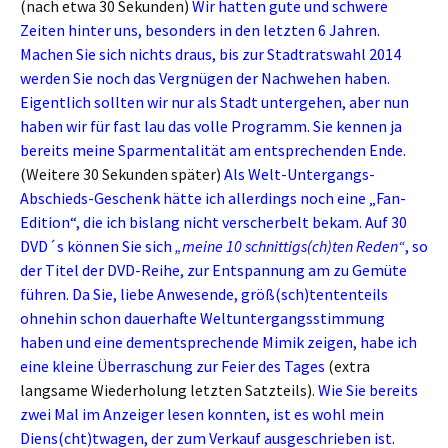
(nach etwa 30 Sekunden)
Wir hatten gute und schwere
Zeiten hinter uns, besonders in den letzten 6 Jahren.
Machen Sie sich nichts draus, bis zur Stadtratswahl 2014
werden Sie noch das Vergnügen der Nachwehen haben.
Eigentlich sollten wir nur als Stadt untergehen, aber nun
haben wir für fast lau das volle Programm. Sie kennen ja
bereits meine Sparmentalität am entsprechenden Ende.
(Weitere 30 Sekunden später)
Als Welt-Untergangs-
Abschieds-Geschenk hätte ich allerdings noch eine „Fan-
Edition“, die ich bislang nicht verscherbelt bekam. Auf 30
DVD´s können Sie sich
„meine 10 schnittigs(ch)ten Reden“
, so
der Titel der DVD-Reihe, zur Entspannung am zu Gemüte
führen. Da Sie, liebe Anwesende, größ(sch)tententeils
ohnehin schon dauerhafte Weltuntergangsstimmung
haben und eine dementsprechende Mimik zeigen, habe ich
eine kleine Überraschung zur Feier des Tages
(extra
langsame Wiederholung letzten Satzteils).
Wie Sie bereits
zwei Mal im Anzeiger lesen konnten, ist es wohl mein
Diens(cht)twagen, der zum Verkauf ausgeschrieben ist.