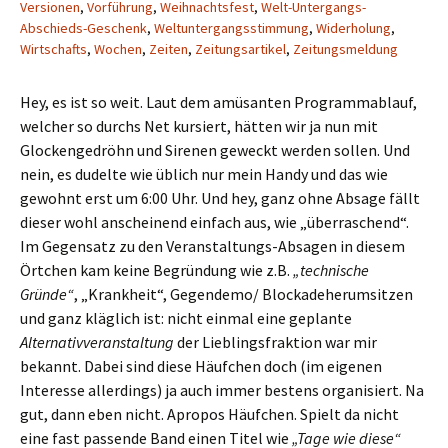
Versionen
,
Vorführung
,
Weihnachtsfest
,
Welt-Untergangs-
Abschieds-Geschenk
,
Weltuntergangsstimmung
,
Widerholung
,
Wirtschafts
,
Wochen
,
Zeiten
,
Zeitungsartikel
,
Zeitungsmeldung
Hey, es ist so weit. Laut dem amüsanten Programmablauf,
welcher so durchs Net kursiert, hätten wir ja nun mit
Glockengedröhn und Sirenen geweckt werden sollen. Und
nein, es dudelte wie üblich nur mein Handy und das wie
gewohnt erst um 6:00 Uhr. Und hey, ganz ohne Absage fällt
dieser wohl anscheinend einfach aus, wie „überraschend“.
Im Gegensatz zu den Veranstaltungs-Absagen in diesem
Örtchen kam keine Begründung wie z.B.
„technische
Gründe“
, „Krankheit“, Gegendemo/ Blockadeherumsitzen
und ganz kläglich ist: nicht einmal eine geplante
Alternativveranstaltung
der Lieblingsfraktion war mir
bekannt. Dabei sind diese Häufchen doch (im eigenen
Interesse allerdings) ja auch immer bestens organisiert. Na
gut, dann eben nicht. Apropos Häufchen. Spielt da nicht
eine fast passende Band einen Titel wie
„Tage wie diese“